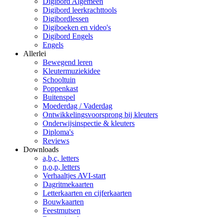
Digibord Algemeen
Digibord leerkrachttools
Digibordlessen
Digiboeken en video's
Digibord Engels
Engels
Allerlei
Bewegend leren
Kleutermuziekidee
Schooltuin
Poppenkast
Buitenspel
Moederdag / Vaderdag
Ontwikkelingsvoorsprong bij kleuters
Onderwijsinspectie & kleuters
Diploma's
Reviews
Downloads
a,b,c, letters
n,o,p, letters
Verhaaltjes AVI-start
Dagritmekaarten
Letterkaarten en cijferkaarten
Bouwkaarten
Feestmutsen