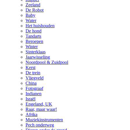
Zeeland
De Robot
Baby
Water
Het huishouden
De hond
Tandarts
Beroepen
Winter
Sinterklaas
Jaarwisseling
Noordpool & Zuidpool
Kerst
De trein
Vliegveld
China
Fotograaf
Indianen
Israël
Engeland, UK
Raar, maar waar!
Afrika
Muziekinstrumenten
Pech onderweg