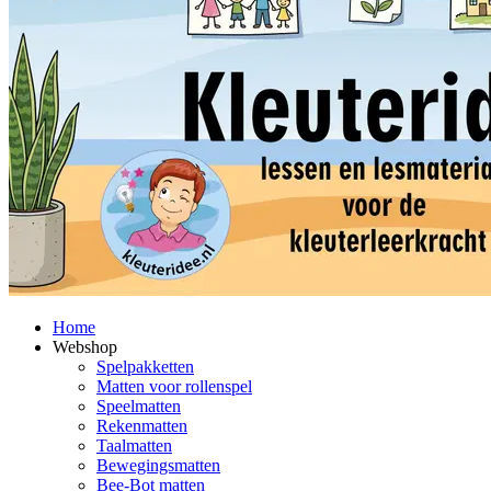
Home
Webshop
Spelpakketten
Matten voor rollenspel
Speelmatten
Rekenmatten
Taalmatten
Bewegingsmatten
Bee-Bot matten