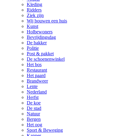
Kleding
Ridders
Ziek zijn
Wij bouwen een huis
Kunst
Holbewoners
Bevrijdingsdag
De bakker
Politie
Post & pakket
De schoenenwinkel
Het bos
Restaurant
Het paard
Brandweer
Lente
Nederland
Herfst
De koe
De stad
Natuur
Bergen
Het oog
Sport & Beweging
Kapper