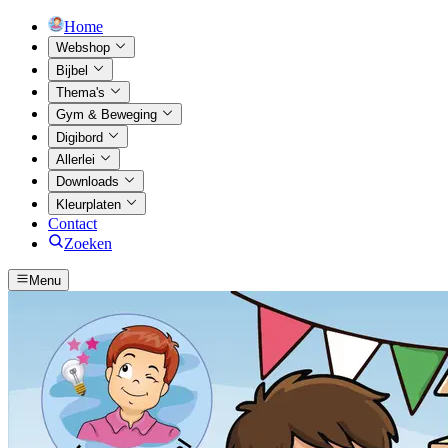
Home
Webshop
Bijbel
Thema's
Gym & Beweging
Digibord
Allerlei
Downloads
Kleurplaten
Contact
Zoeken
Menu