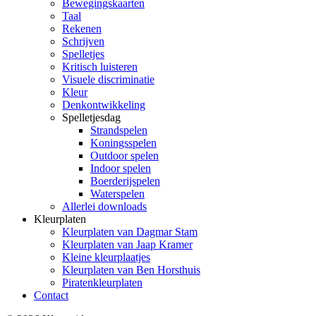
Bewegingskaarten
Taal
Rekenen
Schrijven
Spelletjes
Kritisch luisteren
Visuele discriminatie
Kleur
Denkontwikkeling
Spelletjesdag
Strandspelen
Koningsspelen
Outdoor spelen
Indoor spelen
Boerderijspelen
Waterspelen
Allerlei downloads
Kleurplaten
Kleurplaten van Dagmar Stam
Kleurplaten van Jaap Kramer
Kleine kleurplaatjes
Kleurplaten van Ben Horsthuis
Piratenkleurplaten
Contact