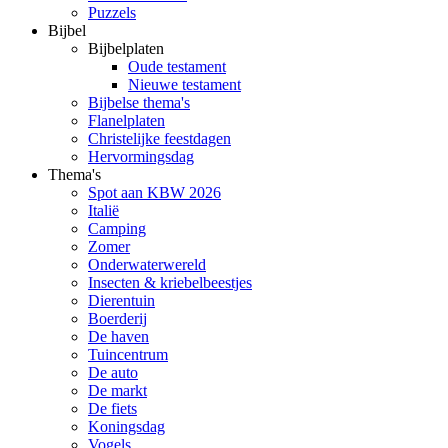
Puzzels
Bijbel
Bijbelplaten
Oude testament
Nieuwe testament
Bijbelse thema's
Flanelplaten
Christelijke feestdagen
Hervormingsdag
Thema's
Spot aan KBW 2026
Italië
Camping
Zomer
Onderwaterwereld
Insecten & kriebelbeestjes
Dierentuin
Boerderij
De haven
Tuincentrum
De auto
De markt
De fiets
Koningsdag
Vogels