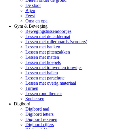
Dieren onder de grond
De sloot
Bijen
Feest
Oma en opa
Gym & Beweging
Bewegingstussendoortjes
Lessen met de laddermat
Lessen met rollerboards (scooters)
Lessen met banken
Lessen met pittenzakken
Lessen met matten
Lessen met hoepels
Lessen met touwen en touwtjes
Lessen met ballen
Lessen met parachute
Lessen met overig materiaal
Turnen
Lessen rond thema's
Spellessen
Digibord
Digibord taal
Digibord letters
Digibord rekenen
Digibord cijfers