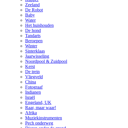
Zeeland
De Robot
Baby
Water
Het huishouden
De hond
Tandarts
Beroepen
Winter
Sinterklaas
Jaarwisseling
Noordpool & Zuidpool
Kerst
De trein
Vliegveld
China
Fotograaf
Indianen
Israël
Engeland, UK
Raar, maar waar!
Afrika
Muziekinstrumenten
Pech onderweg