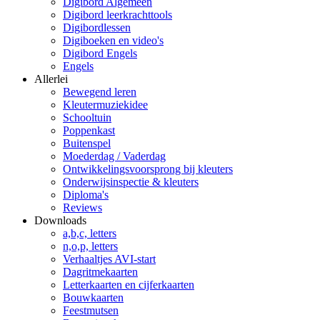
Digibord Algemeen
Digibord leerkrachttools
Digibordlessen
Digiboeken en video's
Digibord Engels
Engels
Allerlei
Bewegend leren
Kleutermuziekidee
Schooltuin
Poppenkast
Buitenspel
Moederdag / Vaderdag
Ontwikkelingsvoorsprong bij kleuters
Onderwijsinspectie & kleuters
Diploma's
Reviews
Downloads
a,b,c, letters
n,o,p, letters
Verhaaltjes AVI-start
Dagritmekaarten
Letterkaarten en cijferkaarten
Bouwkaarten
Feestmutsen