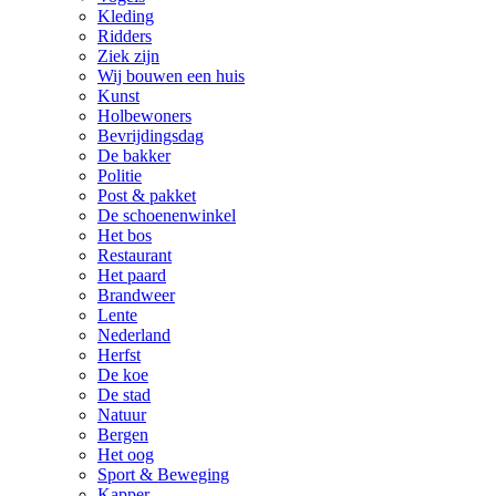
Kleding
Ridders
Ziek zijn
Wij bouwen een huis
Kunst
Holbewoners
Bevrijdingsdag
De bakker
Politie
Post & pakket
De schoenenwinkel
Het bos
Restaurant
Het paard
Brandweer
Lente
Nederland
Herfst
De koe
De stad
Natuur
Bergen
Het oog
Sport & Beweging
Kapper