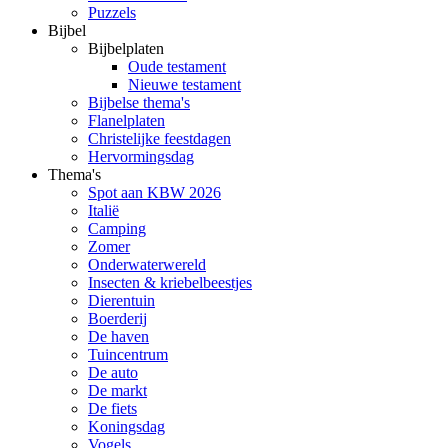
Puzzels
Bijbel
Bijbelplaten
Oude testament
Nieuwe testament
Bijbelse thema's
Flanelplaten
Christelijke feestdagen
Hervormingsdag
Thema's
Spot aan KBW 2026
Italië
Camping
Zomer
Onderwaterwereld
Insecten & kriebelbeestjes
Dierentuin
Boerderij
De haven
Tuincentrum
De auto
De markt
De fiets
Koningsdag
Vogels