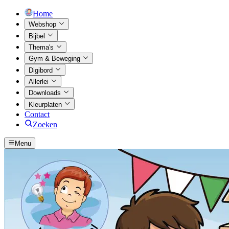
Home
Webshop
Bijbel
Thema's
Gym & Beweging
Digibord
Allerlei
Downloads
Kleurplaten
Contact
Zoeken
Menu