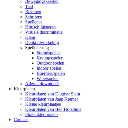
Bewegingskaarten
Taal
Rekenen
Schrijven
Spelletjes
Kritisch luisteren
Visuele discriminatie
Kleur
Denkontwikkeling
Spelletjesdag
Strandspelen
Koningsspelen
Outdoor spelen
Indoor spelen
Boerderijspelen
Waterspelen
Allerlei downloads
Kleurplaten
Kleurplaten van Dagmar Stam
Kleurplaten van Jaap Kramer
Kleine kleurplaatjes
Kleurplaten van Ben Horsthuis
Piratenkleurplaten
Contact