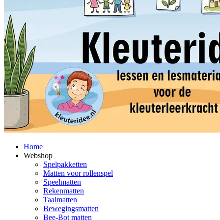
Home
Webshop
Spelpakketten
Matten voor rollenspel
Speelmatten
Rekenmatten
Taalmatten
Bewegingsmatten
Bee-Bot matten