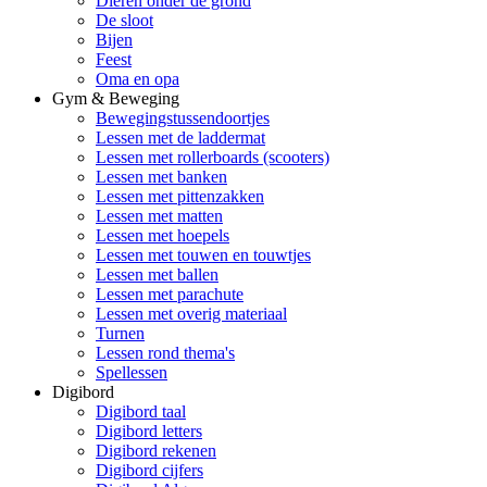
Dieren onder de grond
De sloot
Bijen
Feest
Oma en opa
Gym & Beweging
Bewegingstussendoortjes
Lessen met de laddermat
Lessen met rollerboards (scooters)
Lessen met banken
Lessen met pittenzakken
Lessen met matten
Lessen met hoepels
Lessen met touwen en touwtjes
Lessen met ballen
Lessen met parachute
Lessen met overig materiaal
Turnen
Lessen rond thema's
Spellessen
Digibord
Digibord taal
Digibord letters
Digibord rekenen
Digibord cijfers