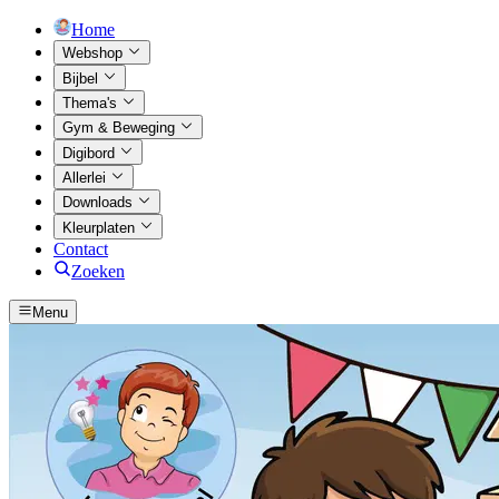
Home
Webshop
Bijbel
Thema's
Gym & Beweging
Digibord
Allerlei
Downloads
Kleurplaten
Contact
Zoeken
Menu