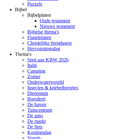
Puzzels
Bijbel
Bijbelplaten
Oude testament
Nieuwe testament
Bijbelse thema's
Flanelplaten
Christelijke feestdagen
Hervormingsdag
Thema's
Spot aan KBW 2026
Italië
Camping
Zomer
Onderwaterwereld
Insecten & kriebelbeestjes
Dierentuin
Boerderij
De haven
Tuincentrum
De auto
De markt
De fiets
Koningsdag
Vogels