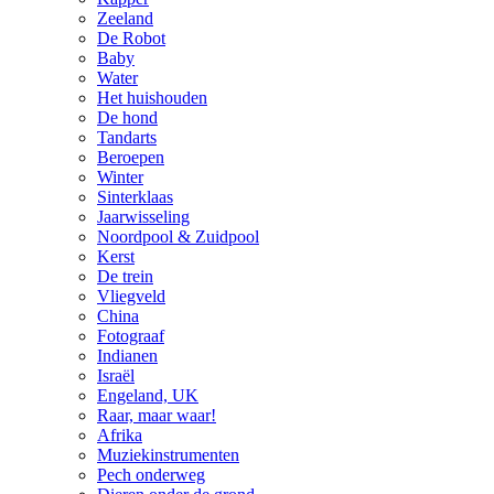
Zeeland
De Robot
Baby
Water
Het huishouden
De hond
Tandarts
Beroepen
Winter
Sinterklaas
Jaarwisseling
Noordpool & Zuidpool
Kerst
De trein
Vliegveld
China
Fotograaf
Indianen
Israël
Engeland, UK
Raar, maar waar!
Afrika
Muziekinstrumenten
Pech onderweg