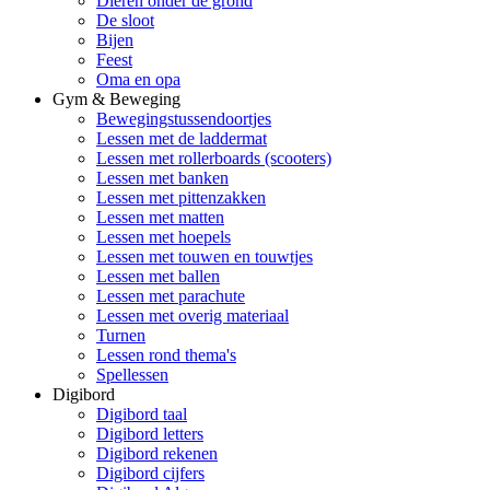
Dieren onder de grond
De sloot
Bijen
Feest
Oma en opa
Gym & Beweging
Bewegingstussendoortjes
Lessen met de laddermat
Lessen met rollerboards (scooters)
Lessen met banken
Lessen met pittenzakken
Lessen met matten
Lessen met hoepels
Lessen met touwen en touwtjes
Lessen met ballen
Lessen met parachute
Lessen met overig materiaal
Turnen
Lessen rond thema's
Spellessen
Digibord
Digibord taal
Digibord letters
Digibord rekenen
Digibord cijfers