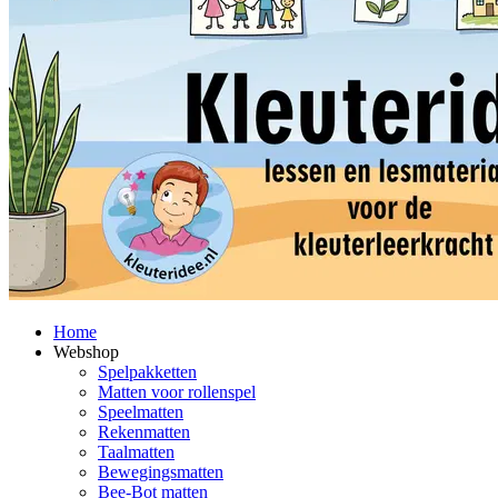
Home
Webshop
Spelpakketten
Matten voor rollenspel
Speelmatten
Rekenmatten
Taalmatten
Bewegingsmatten
Bee-Bot matten