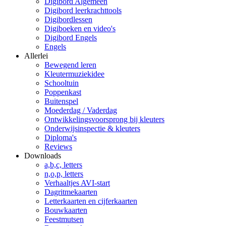
Digibord Algemeen
Digibord leerkrachttools
Digibordlessen
Digiboeken en video's
Digibord Engels
Engels
Allerlei
Bewegend leren
Kleutermuziekidee
Schooltuin
Poppenkast
Buitenspel
Moederdag / Vaderdag
Ontwikkelingsvoorsprong bij kleuters
Onderwijsinspectie & kleuters
Diploma's
Reviews
Downloads
a,b,c, letters
n,o,p, letters
Verhaaltjes AVI-start
Dagritmekaarten
Letterkaarten en cijferkaarten
Bouwkaarten
Feestmutsen