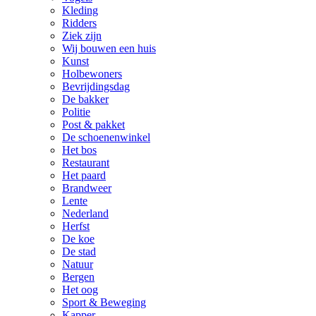
Kleding
Ridders
Ziek zijn
Wij bouwen een huis
Kunst
Holbewoners
Bevrijdingsdag
De bakker
Politie
Post & pakket
De schoenenwinkel
Het bos
Restaurant
Het paard
Brandweer
Lente
Nederland
Herfst
De koe
De stad
Natuur
Bergen
Het oog
Sport & Beweging
Kapper