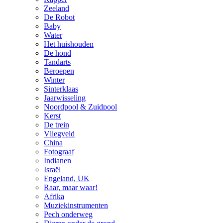
Zeeland
De Robot
Baby
Water
Het huishouden
De hond
Tandarts
Beroepen
Winter
Sinterklaas
Jaarwisseling
Noordpool & Zuidpool
Kerst
De trein
Vliegveld
China
Fotograaf
Indianen
Israël
Engeland, UK
Raar, maar waar!
Afrika
Muziekinstrumenten
Pech onderweg