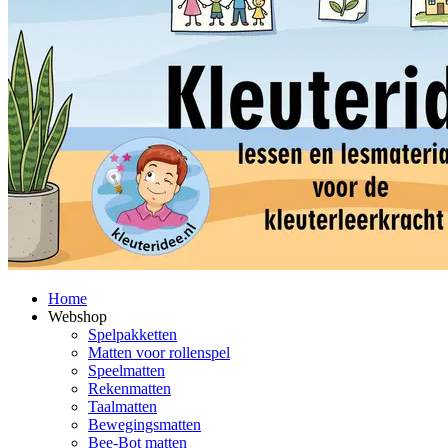
Home
Webshop
Spelpakketten
Matten voor rollenspel
Speelmatten
Rekenmatten
Taalmatten
Bewegingsmatten
Bee-Bot matten