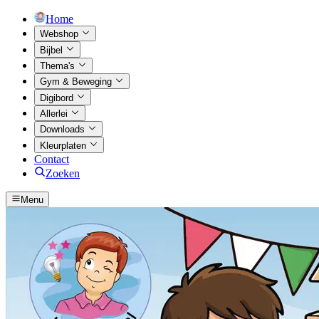
Home
Webshop
Bijbel
Thema's
Gym & Beweging
Digibord
Allerlei
Downloads
Kleurplaten
Contact
Zoeken
Menu