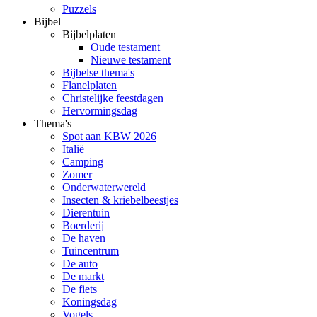
Puzzels
Bijbel
Bijbelplaten
Oude testament
Nieuwe testament
Bijbelse thema's
Flanelplaten
Christelijke feestdagen
Hervormingsdag
Thema's
Spot aan KBW 2026
Italië
Camping
Zomer
Onderwaterwereld
Insecten & kriebelbeestjes
Dierentuin
Boerderij
De haven
Tuincentrum
De auto
De markt
De fiets
Koningsdag
Vogels