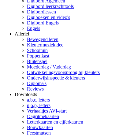
Digibord Algemeen
Digibord leerkrachttools
Digibordlessen
Digiboeken en video's
Digibord Engels
Engels
Allerlei
Bewegend leren
Kleutermuziekidee
Schooltuin
Poppenkast
Buitenspel
Moederdag / Vaderdag
Ontwikkelingsvoorsprong bij kleuters
Onderwijsinspectie & kleuters
Diploma's
Reviews
Downloads
a,b,c, letters
n,o,p, letters
Verhaaltjes AVI-start
Dagritmekaarten
Letterkaarten en cijferkaarten
Bouwkaarten
Feestmutsen