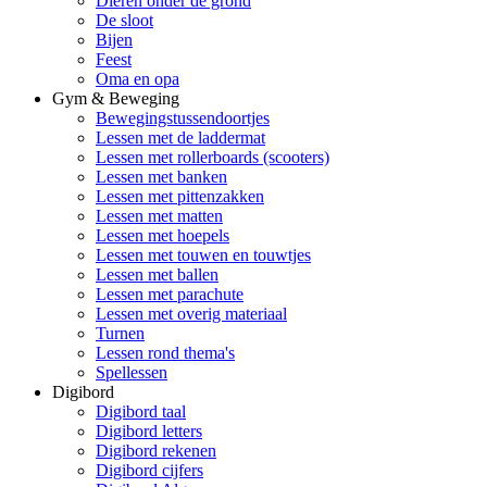
Dieren onder de grond
De sloot
Bijen
Feest
Oma en opa
Gym & Beweging
Bewegingstussendoortjes
Lessen met de laddermat
Lessen met rollerboards (scooters)
Lessen met banken
Lessen met pittenzakken
Lessen met matten
Lessen met hoepels
Lessen met touwen en touwtjes
Lessen met ballen
Lessen met parachute
Lessen met overig materiaal
Turnen
Lessen rond thema's
Spellessen
Digibord
Digibord taal
Digibord letters
Digibord rekenen
Digibord cijfers