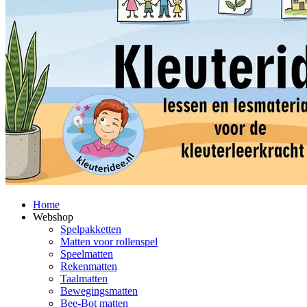
Home
Webshop
Spelpakketten
Matten voor rollenspel
Speelmatten
Rekenmatten
Taalmatten
Bewegingsmatten
Bee-Bot matten