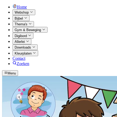
Home
Webshop
Bijbel
Thema's
Gym & Beweging
Digibord
Allerlei
Downloads
Kleurplaten
Contact
Zoeken
Menu