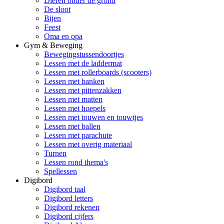
Dieren onder de grond
De sloot
Bijen
Feest
Oma en opa
Gym & Beweging
Bewegingstussendoortjes
Lessen met de laddermat
Lessen met rollerboards (scooters)
Lessen met banken
Lessen met pittenzakken
Lessen met matten
Lessen met hoepels
Lessen met touwen en touwtjes
Lessen met ballen
Lessen met parachute
Lessen met overig materiaal
Turnen
Lessen rond thema's
Spellessen
Digibord
Digibord taal
Digibord letters
Digibord rekenen
Digibord cijfers