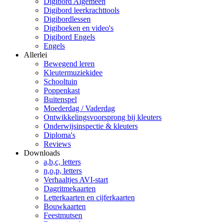
Digibord Algemeen
Digibord leerkrachttools
Digibordlessen
Digiboeken en video's
Digibord Engels
Engels
Allerlei
Bewegend leren
Kleutermuziekidee
Schooltuin
Poppenkast
Buitenspel
Moederdag / Vaderdag
Ontwikkelingsvoorsprong bij kleuters
Onderwijsinspectie & kleuters
Diploma's
Reviews
Downloads
a,b,c, letters
n,o,p, letters
Verhaaltjes AVI-start
Dagritmekaarten
Letterkaarten en cijferkaarten
Bouwkaarten
Feestmutsen