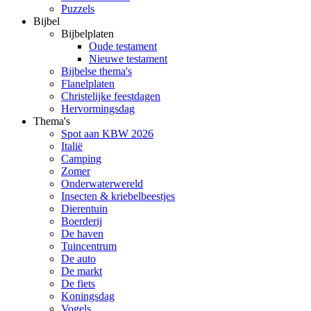
Puzzels
Bijbel
Bijbelplaten
Oude testament
Nieuwe testament
Bijbelse thema's
Flanelplaten
Christelijke feestdagen
Hervormingsdag
Thema's
Spot aan KBW 2026
Italië
Camping
Zomer
Onderwaterwereld
Insecten & kriebelbeestjes
Dierentuin
Boerderij
De haven
Tuincentrum
De auto
De markt
De fiets
Koningsdag
Vogels