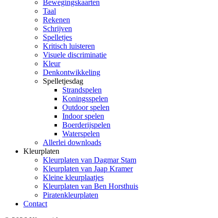
Bewegingskaarten
Taal
Rekenen
Schrijven
Spelletjes
Kritisch luisteren
Visuele discriminatie
Kleur
Denkontwikkeling
Spelletjesdag
Strandspelen
Koningsspelen
Outdoor spelen
Indoor spelen
Boerderijspelen
Waterspelen
Allerlei downloads
Kleurplaten
Kleurplaten van Dagmar Stam
Kleurplaten van Jaap Kramer
Kleine kleurplaatjes
Kleurplaten van Ben Horsthuis
Piratenkleurplaten
Contact