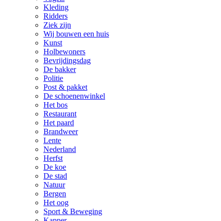
Kleding
Ridders
Ziek zijn
Wij bouwen een huis
Kunst
Holbewoners
Bevrijdingsdag
De bakker
Politie
Post & pakket
De schoenenwinkel
Het bos
Restaurant
Het paard
Brandweer
Lente
Nederland
Herfst
De koe
De stad
Natuur
Bergen
Het oog
Sport & Beweging
Kapper