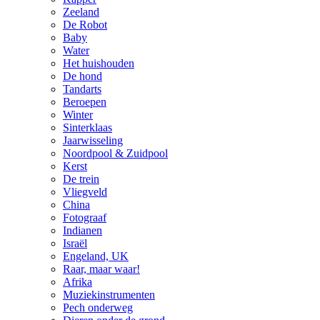
Zeeland
De Robot
Baby
Water
Het huishouden
De hond
Tandarts
Beroepen
Winter
Sinterklaas
Jaarwisseling
Noordpool & Zuidpool
Kerst
De trein
Vliegveld
China
Fotograaf
Indianen
Israël
Engeland, UK
Raar, maar waar!
Afrika
Muziekinstrumenten
Pech onderweg