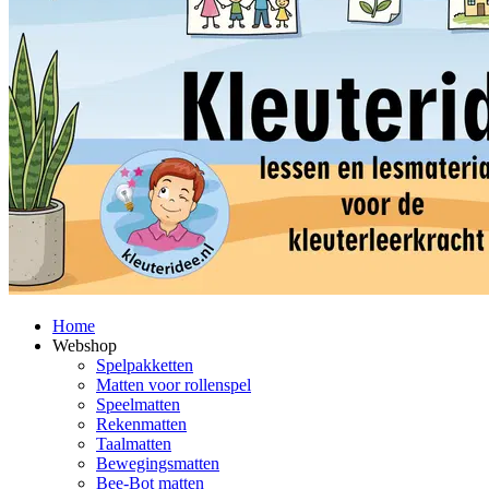
Home
Webshop
Spelpakketten
Matten voor rollenspel
Speelmatten
Rekenmatten
Taalmatten
Bewegingsmatten
Bee-Bot matten