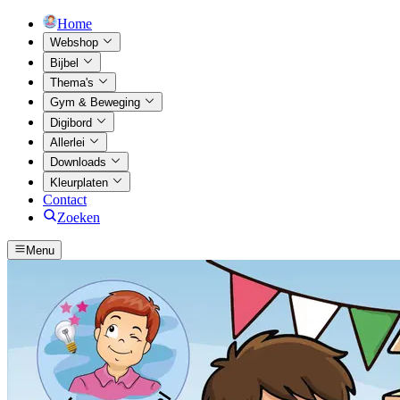
Home
Webshop
Bijbel
Thema's
Gym & Beweging
Digibord
Allerlei
Downloads
Kleurplaten
Contact
Zoeken
Menu