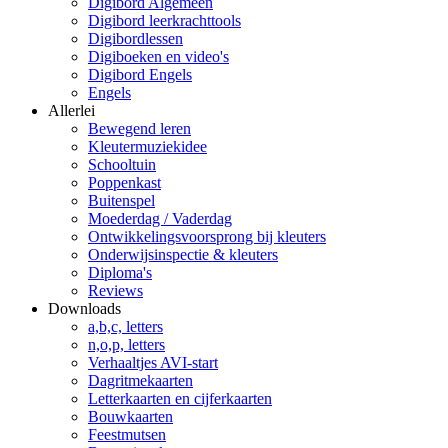
Digibord Algemeen
Digibord leerkrachttools
Digibordlessen
Digiboeken en video's
Digibord Engels
Engels
Allerlei
Bewegend leren
Kleutermuziekidee
Schooltuin
Poppenkast
Buitenspel
Moederdag / Vaderdag
Ontwikkelingsvoorsprong bij kleuters
Onderwijsinspectie & kleuters
Diploma's
Reviews
Downloads
a,b,c, letters
n,o,p, letters
Verhaaltjes AVI-start
Dagritmekaarten
Letterkaarten en cijferkaarten
Bouwkaarten
Feestmutsen