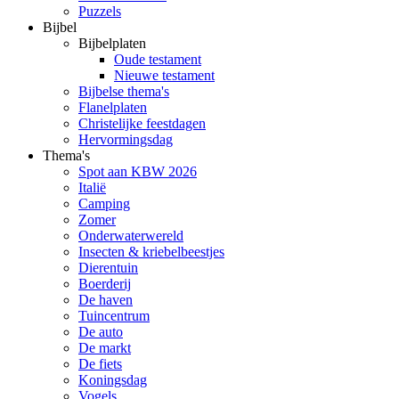
Puzzels
Bijbel
Bijbelplaten
Oude testament
Nieuwe testament
Bijbelse thema's
Flanelplaten
Christelijke feestdagen
Hervormingsdag
Thema's
Spot aan KBW 2026
Italië
Camping
Zomer
Onderwaterwereld
Insecten & kriebelbeestjes
Dierentuin
Boerderij
De haven
Tuincentrum
De auto
De markt
De fiets
Koningsdag
Vogels