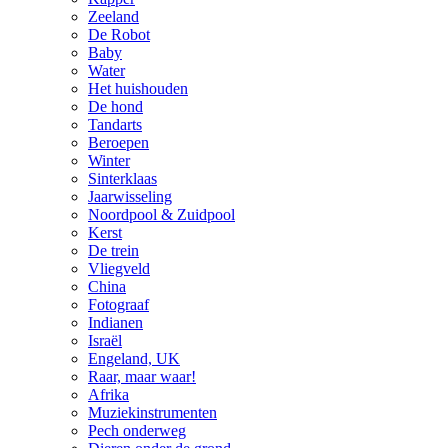
Zeeland
De Robot
Baby
Water
Het huishouden
De hond
Tandarts
Beroepen
Winter
Sinterklaas
Jaarwisseling
Noordpool & Zuidpool
Kerst
De trein
Vliegveld
China
Fotograaf
Indianen
Israël
Engeland, UK
Raar, maar waar!
Afrika
Muziekinstrumenten
Pech onderweg