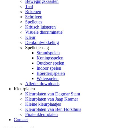
Bewegingskaarten
Taal
Rekenen
Schrijven
Spelletjes
Kritisch luisteren
Visuele discriminatie
Kleur
Denkontwikkeling
Spelletjesdag
Strandspelen
Koningsspelen
Outdoor spelen
Indoor spelen
Boerderijspelen
Waterspelen
Allerlei downloads
Kleurplaten
Kleurplaten van Dagmar Stam
Kleurplaten van Jaap Kramer
Kleine kleurplaatjes
Kleurplaten van Ben Horsthuis
Piratenkleurplaten
Contact