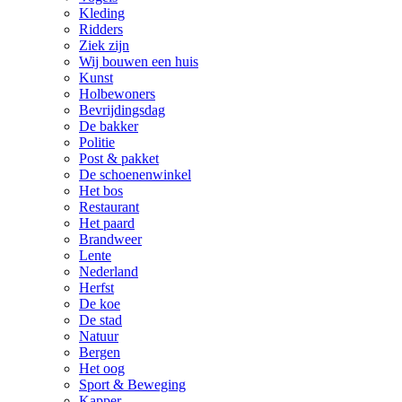
Kleding
Ridders
Ziek zijn
Wij bouwen een huis
Kunst
Holbewoners
Bevrijdingsdag
De bakker
Politie
Post & pakket
De schoenenwinkel
Het bos
Restaurant
Het paard
Brandweer
Lente
Nederland
Herfst
De koe
De stad
Natuur
Bergen
Het oog
Sport & Beweging
Kapper