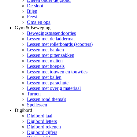
Dieren onder de grond
De sloot
Bijen
Feest
Oma en opa
Gym & Beweging
Bewegingstussendoortjes
Lessen met de laddermat
Lessen met rollerboards (scooters)
Lessen met banken
Lessen met pittenzakken
Lessen met matten
Lessen met hoepels
Lessen met touwen en touwtjes
Lessen met ballen
Lessen met parachute
Lessen met overig materiaal
Turnen
Lessen rond thema's
Spellessen
Digibord
Digibord taal
Digibord letters
Digibord rekenen
Digibord cijfers