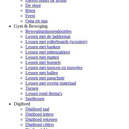
Dieren onder de grond
De sloot
Bijen
Feest
Oma en opa
Gym & Beweging
Bewegingstussendoortjes
Lessen met de laddermat
Lessen met rollerboards (scooters)
Lessen met banken
Lessen met pittenzakken
Lessen met matten
Lessen met hoepels
Lessen met touwen en touwtjes
Lessen met ballen
Lessen met parachute
Lessen met overig materiaal
Turnen
Lessen rond thema's
Spellessen
Digibord
Digibord taal
Digibord letters
Digibord rekenen
Digibord cijfers