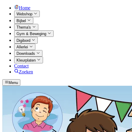
Home
Webshop
Bijbel
Thema's
Gym & Beweging
Digibord
Allerlei
Downloads
Kleurplaten
Contact
Zoeken
Menu