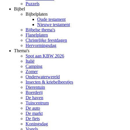
Puzzels
Bijbel
Bijbelplaten
Oude testament
Nieuwe testament
Bijbelse thema's
Flanelplaten
Christelijke feestdagen
Hervormingsdag
Thema's
Spot aan KBW 2026
Italië
Camping
Zomer
Onderwaterwereld
Insecten & kriebelbeestjes
Dierentuin
Boerderij
De haven
Tuincentrum
De auto
De markt
De fiets
Koningsdag
Vogels