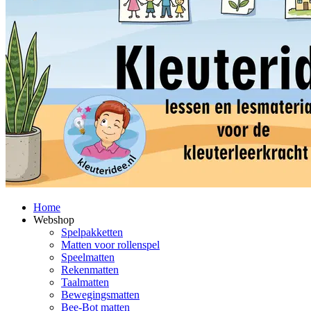
Home
Webshop
Spelpakketten
Matten voor rollenspel
Speelmatten
Rekenmatten
Taalmatten
Bewegingsmatten
Bee-Bot matten