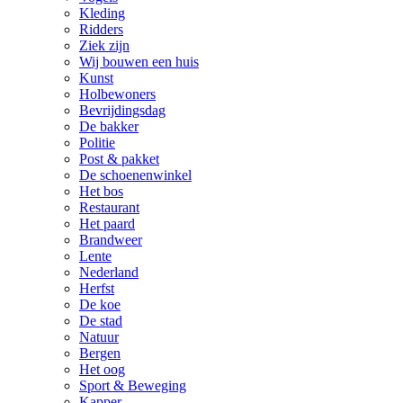
Kleding
Ridders
Ziek zijn
Wij bouwen een huis
Kunst
Holbewoners
Bevrijdingsdag
De bakker
Politie
Post & pakket
De schoenenwinkel
Het bos
Restaurant
Het paard
Brandweer
Lente
Nederland
Herfst
De koe
De stad
Natuur
Bergen
Het oog
Sport & Beweging
Kapper