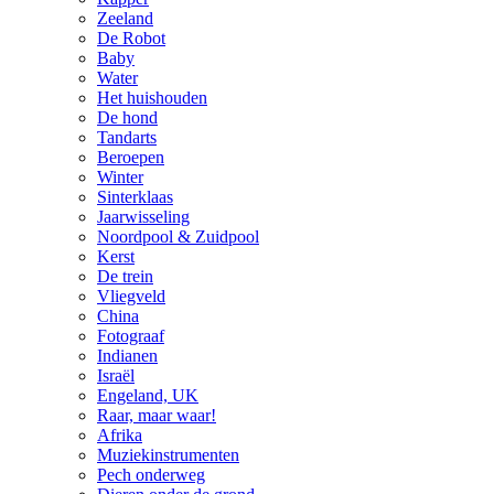
Zeeland
De Robot
Baby
Water
Het huishouden
De hond
Tandarts
Beroepen
Winter
Sinterklaas
Jaarwisseling
Noordpool & Zuidpool
Kerst
De trein
Vliegveld
China
Fotograaf
Indianen
Israël
Engeland, UK
Raar, maar waar!
Afrika
Muziekinstrumenten
Pech onderweg