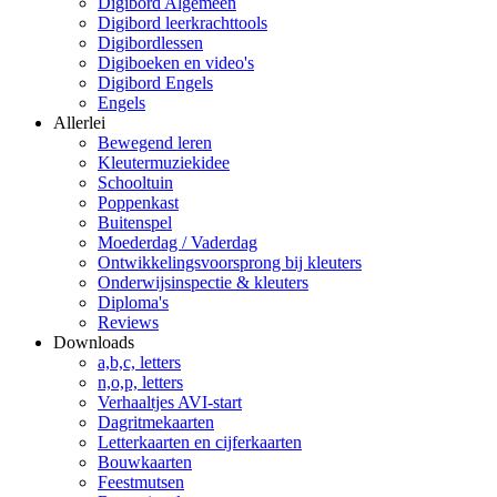
Digibord Algemeen
Digibord leerkrachttools
Digibordlessen
Digiboeken en video's
Digibord Engels
Engels
Allerlei
Bewegend leren
Kleutermuziekidee
Schooltuin
Poppenkast
Buitenspel
Moederdag / Vaderdag
Ontwikkelingsvoorsprong bij kleuters
Onderwijsinspectie & kleuters
Diploma's
Reviews
Downloads
a,b,c, letters
n,o,p, letters
Verhaaltjes AVI-start
Dagritmekaarten
Letterkaarten en cijferkaarten
Bouwkaarten
Feestmutsen