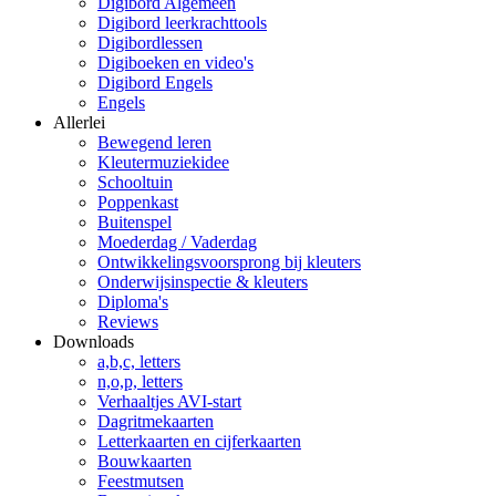
Digibord Algemeen
Digibord leerkrachttools
Digibordlessen
Digiboeken en video's
Digibord Engels
Engels
Allerlei
Bewegend leren
Kleutermuziekidee
Schooltuin
Poppenkast
Buitenspel
Moederdag / Vaderdag
Ontwikkelingsvoorsprong bij kleuters
Onderwijsinspectie & kleuters
Diploma's
Reviews
Downloads
a,b,c, letters
n,o,p, letters
Verhaaltjes AVI-start
Dagritmekaarten
Letterkaarten en cijferkaarten
Bouwkaarten
Feestmutsen