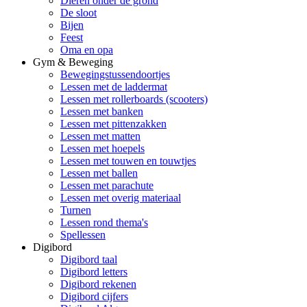
Dieren onder de grond
De sloot
Bijen
Feest
Oma en opa
Gym & Beweging
Bewegingstussendoortjes
Lessen met de laddermat
Lessen met rollerboards (scooters)
Lessen met banken
Lessen met pittenzakken
Lessen met matten
Lessen met hoepels
Lessen met touwen en touwtjes
Lessen met ballen
Lessen met parachute
Lessen met overig materiaal
Turnen
Lessen rond thema's
Spellessen
Digibord
Digibord taal
Digibord letters
Digibord rekenen
Digibord cijfers