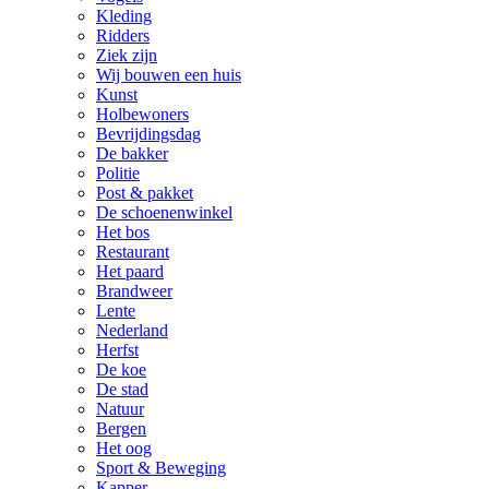
Kleding
Ridders
Ziek zijn
Wij bouwen een huis
Kunst
Holbewoners
Bevrijdingsdag
De bakker
Politie
Post & pakket
De schoenenwinkel
Het bos
Restaurant
Het paard
Brandweer
Lente
Nederland
Herfst
De koe
De stad
Natuur
Bergen
Het oog
Sport & Beweging
Kapper