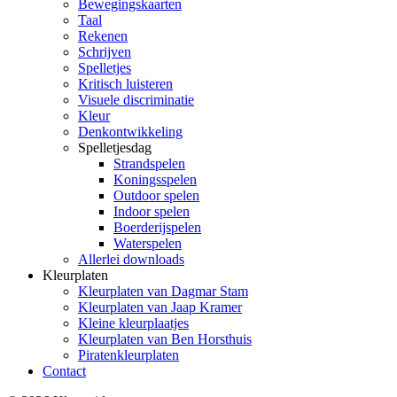
Bewegingskaarten
Taal
Rekenen
Schrijven
Spelletjes
Kritisch luisteren
Visuele discriminatie
Kleur
Denkontwikkeling
Spelletjesdag
Strandspelen
Koningsspelen
Outdoor spelen
Indoor spelen
Boerderijspelen
Waterspelen
Allerlei downloads
Kleurplaten
Kleurplaten van Dagmar Stam
Kleurplaten van Jaap Kramer
Kleine kleurplaatjes
Kleurplaten van Ben Horsthuis
Piratenkleurplaten
Contact