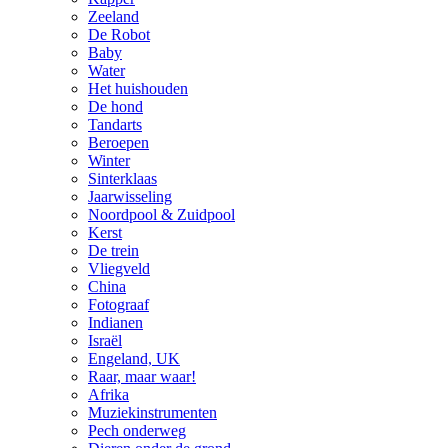
Zeeland
De Robot
Baby
Water
Het huishouden
De hond
Tandarts
Beroepen
Winter
Sinterklaas
Jaarwisseling
Noordpool & Zuidpool
Kerst
De trein
Vliegveld
China
Fotograaf
Indianen
Israël
Engeland, UK
Raar, maar waar!
Afrika
Muziekinstrumenten
Pech onderweg