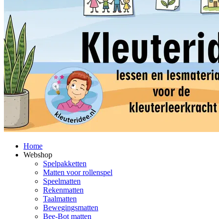
Home
Webshop
Spelpakketten
Matten voor rollenspel
Speelmatten
Rekenmatten
Taalmatten
Bewegingsmatten
Bee-Bot matten