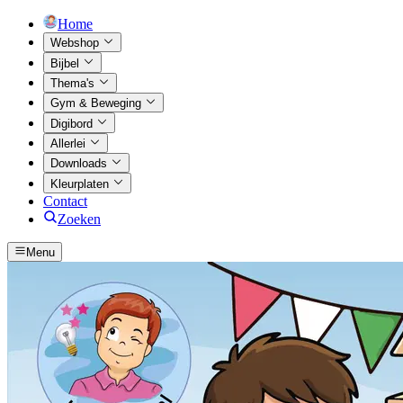
Home
Webshop
Bijbel
Thema's
Gym & Beweging
Digibord
Allerlei
Downloads
Kleurplaten
Contact
Zoeken
Menu