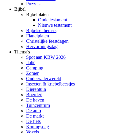
Puzzels
Bijbel
Bijbelplaten
Oude testament
Nieuwe testament
Bijbelse thema's
Flanelplaten
Christelijke feestdagen
Hervormingsdag
Thema's
Spot aan KBW 2026
Italië
Camping
Zomer
Onderwaterwereld
Insecten & kriebelbeestjes
Dierentuin
Boerderij
De haven
Tuincentrum
De auto
De markt
De fiets
Koningsdag
Vogels