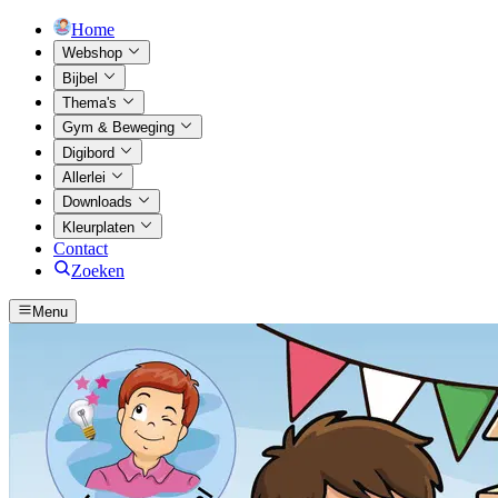
Home
Webshop
Bijbel
Thema's
Gym & Beweging
Digibord
Allerlei
Downloads
Kleurplaten
Contact
Zoeken
Menu