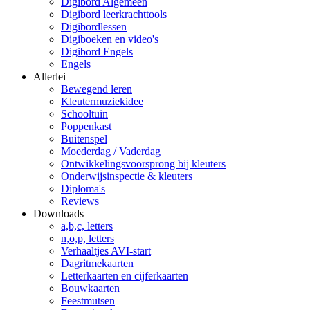
Digibord Algemeen
Digibord leerkrachttools
Digibordlessen
Digiboeken en video's
Digibord Engels
Engels
Allerlei
Bewegend leren
Kleutermuziekidee
Schooltuin
Poppenkast
Buitenspel
Moederdag / Vaderdag
Ontwikkelingsvoorsprong bij kleuters
Onderwijsinspectie & kleuters
Diploma's
Reviews
Downloads
a,b,c, letters
n,o,p, letters
Verhaaltjes AVI-start
Dagritmekaarten
Letterkaarten en cijferkaarten
Bouwkaarten
Feestmutsen