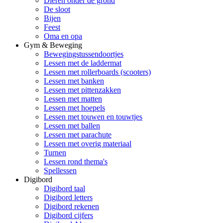
Dieren onder de grond
De sloot
Bijen
Feest
Oma en opa
Gym & Beweging
Bewegingstussendoortjes
Lessen met de laddermat
Lessen met rollerboards (scooters)
Lessen met banken
Lessen met pittenzakken
Lessen met matten
Lessen met hoepels
Lessen met touwen en touwtjes
Lessen met ballen
Lessen met parachute
Lessen met overig materiaal
Turnen
Lessen rond thema's
Spellessen
Digibord
Digibord taal
Digibord letters
Digibord rekenen
Digibord cijfers