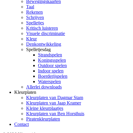
Bewegingskaarten
Taal
Rekenen
Schrijven
Spelletjes
Kritisch luisteren
Visuele discriminatie
Kleur
Denkontwikkeling
Spelletjesdag
Strandspelen
Koningsspelen
Outdoor spelen
Indoor spelen
Boerderijspelen
Waterspelen
Allerlei downloads
Kleurplaten
Kleurplaten van Dagmar Stam
Kleurplaten van Jaap Kramer
Kleine kleurplaatjes
Kleurplaten van Ben Horsthuis
Piratenkleurplaten
Contact