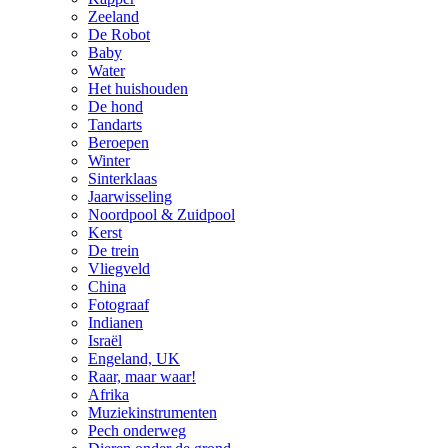
Zeeland
De Robot
Baby
Water
Het huishouden
De hond
Tandarts
Beroepen
Winter
Sinterklaas
Jaarwisseling
Noordpool & Zuidpool
Kerst
De trein
Vliegveld
China
Fotograaf
Indianen
Israël
Engeland, UK
Raar, maar waar!
Afrika
Muziekinstrumenten
Pech onderweg