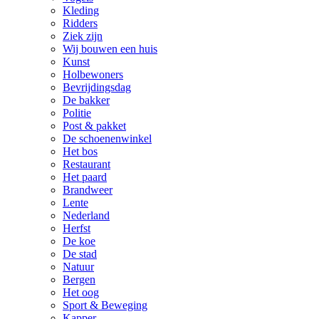
Kleding
Ridders
Ziek zijn
Wij bouwen een huis
Kunst
Holbewoners
Bevrijdingsdag
De bakker
Politie
Post & pakket
De schoenenwinkel
Het bos
Restaurant
Het paard
Brandweer
Lente
Nederland
Herfst
De koe
De stad
Natuur
Bergen
Het oog
Sport & Beweging
Kapper