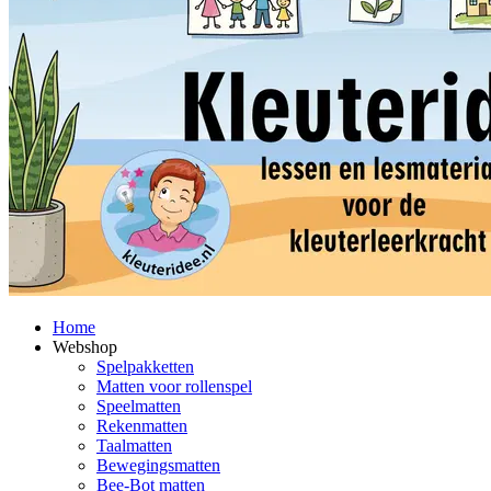
Home
Webshop
Spelpakketten
Matten voor rollenspel
Speelmatten
Rekenmatten
Taalmatten
Bewegingsmatten
Bee-Bot matten