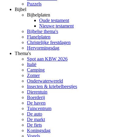
Puzzels
Bijbel
Bijbelplaten
Oude testament
Nieuwe testament
Bijbelse thema's
Flanelplaten
Christelijke feestdagen
Hervormingsdag
Thema's
Spot aan KBW 2026
Italië
Camping
Zomer
Onderwaterwereld
Insecten & kriebelbeestjes
Dierentuin
Boerderij
De haven
Tuincentrum
De auto
De markt
De fiets
Koningsdag
Vogels