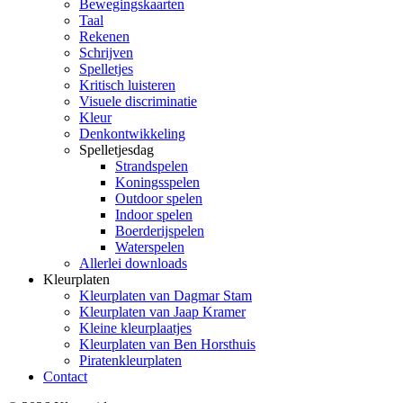
Bewegingskaarten
Taal
Rekenen
Schrijven
Spelletjes
Kritisch luisteren
Visuele discriminatie
Kleur
Denkontwikkeling
Spelletjesdag
Strandspelen
Koningsspelen
Outdoor spelen
Indoor spelen
Boerderijspelen
Waterspelen
Allerlei downloads
Kleurplaten
Kleurplaten van Dagmar Stam
Kleurplaten van Jaap Kramer
Kleine kleurplaatjes
Kleurplaten van Ben Horsthuis
Piratenkleurplaten
Contact