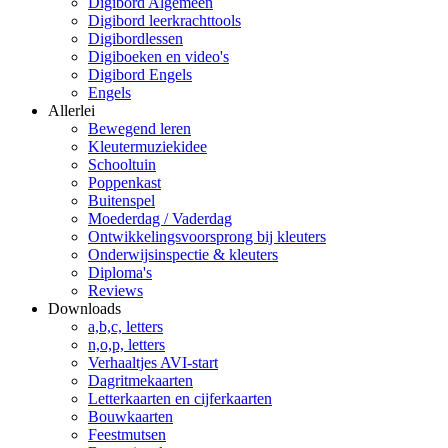
Digibord Algemeen
Digibord leerkrachttools
Digibordlessen
Digiboeken en video's
Digibord Engels
Engels
Allerlei
Bewegend leren
Kleutermuziekidee
Schooltuin
Poppenkast
Buitenspel
Moederdag / Vaderdag
Ontwikkelingsvoorsprong bij kleuters
Onderwijsinspectie & kleuters
Diploma's
Reviews
Downloads
a,b,c, letters
n,o,p, letters
Verhaaltjes AVI-start
Dagritmekaarten
Letterkaarten en cijferkaarten
Bouwkaarten
Feestmutsen