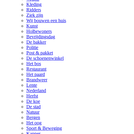
Kleding
Ridders
Ziek zijn
Wij bouwen een huis
Kunst
Holbewoners
Bevrijdingsdag
De bakker
Politie
Post & pakket
De schoenenwinkel
Het bos
Restaurant
Het paard
Brandweer
Lente
Nederland
Herfst
De koe
De stad
Natuur
Bergen
Het oog
Sport & Beweging
Kapper