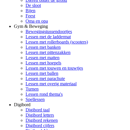
Dieren onder de grond
De sloot
Bijen
Feest
Oma en opa
Gym & Beweging
Bewegingstussendoortjes
Lessen met de laddermat
Lessen met rollerboards (scooters)
Lessen met banken
Lessen met pittenzakken
Lessen met matten
Lessen met hoepels
Lessen met touwen en touwtjes
Lessen met ballen
Lessen met parachute
Lessen met overig materiaal
Turnen
Lessen rond thema's
Spellessen
Digibord
Digibord taal
Digibord letters
Digibord rekenen
Digibord cijfers