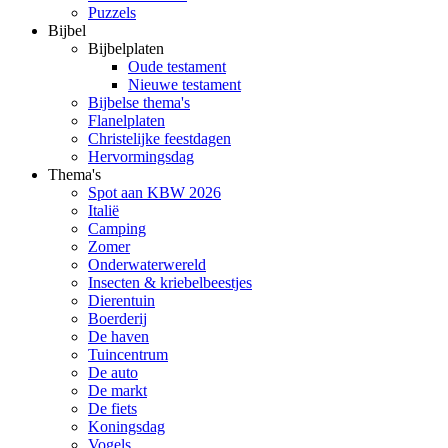
Puzzels
Bijbel
Bijbelplaten
Oude testament
Nieuwe testament
Bijbelse thema's
Flanelplaten
Christelijke feestdagen
Hervormingsdag
Thema's
Spot aan KBW 2026
Italië
Camping
Zomer
Onderwaterwereld
Insecten & kriebelbeestjes
Dierentuin
Boerderij
De haven
Tuincentrum
De auto
De markt
De fiets
Koningsdag
Vogels