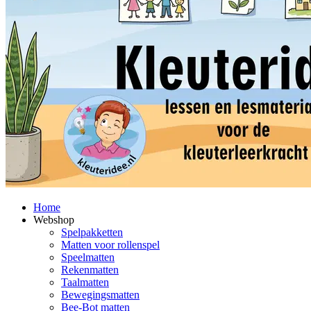
Home
Webshop
Spelpakketten
Matten voor rollenspel
Speelmatten
Rekenmatten
Taalmatten
Bewegingsmatten
Bee-Bot matten