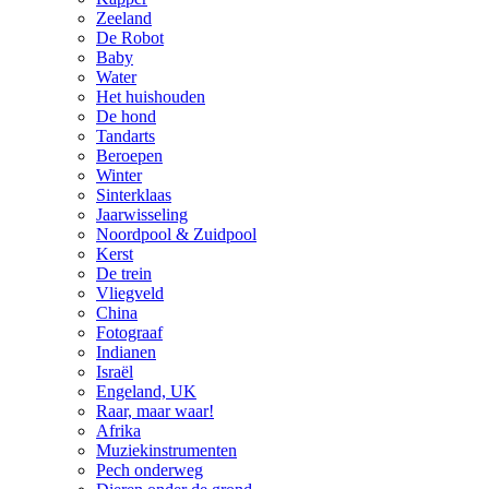
Zeeland
De Robot
Baby
Water
Het huishouden
De hond
Tandarts
Beroepen
Winter
Sinterklaas
Jaarwisseling
Noordpool & Zuidpool
Kerst
De trein
Vliegveld
China
Fotograaf
Indianen
Israël
Engeland, UK
Raar, maar waar!
Afrika
Muziekinstrumenten
Pech onderweg