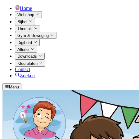
Home
Webshop
Bijbel
Thema's
Gym & Beweging
Digibord
Allerlei
Downloads
Kleurplaten
Contact
Zoeken
Menu