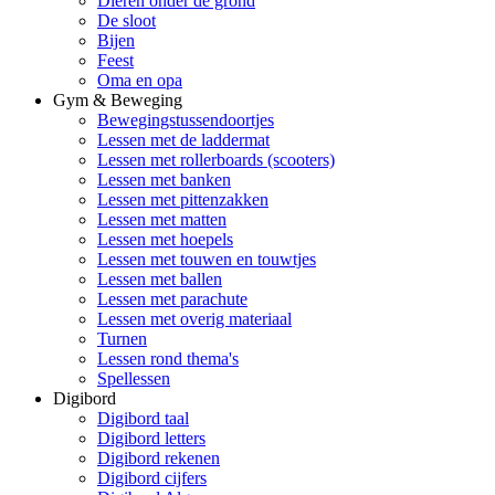
Dieren onder de grond
De sloot
Bijen
Feest
Oma en opa
Gym & Beweging
Bewegingstussendoortjes
Lessen met de laddermat
Lessen met rollerboards (scooters)
Lessen met banken
Lessen met pittenzakken
Lessen met matten
Lessen met hoepels
Lessen met touwen en touwtjes
Lessen met ballen
Lessen met parachute
Lessen met overig materiaal
Turnen
Lessen rond thema's
Spellessen
Digibord
Digibord taal
Digibord letters
Digibord rekenen
Digibord cijfers