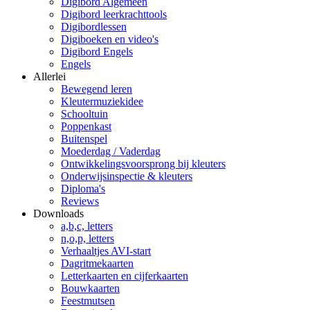
Digibord Algemeen
Digibord leerkrachttools
Digibordlessen
Digiboeken en video's
Digibord Engels
Engels
Allerlei
Bewegend leren
Kleutermuziekidee
Schooltuin
Poppenkast
Buitenspel
Moederdag / Vaderdag
Ontwikkelingsvoorsprong bij kleuters
Onderwijsinspectie & kleuters
Diploma's
Reviews
Downloads
a,b,c, letters
n,o,p, letters
Verhaaltjes AVI-start
Dagritmekaarten
Letterkaarten en cijferkaarten
Bouwkaarten
Feestmutsen