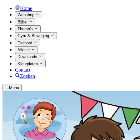
Home
Webshop
Bijbel
Thema's
Gym & Beweging
Digibord
Allerlei
Downloads
Kleurplaten
Contact
Zoeken
Menu