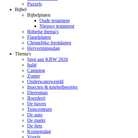
Puzzels
Bijbel
Bijbelplaten
Oude testament
Nieuwe testament
Bijbelse thema's
Flanelplaten
Christelijke feestdagen
Hervormingsdag
Thema's
Spot aan KBW 2026
Italië
Camping
Zomer
Onderwaterwereld
Insecten & kriebelbeestjes
Dierentuin
Boerderij
De haven
Tuincentrum
De auto
De markt
De fiets
Koningsdag
Vogels