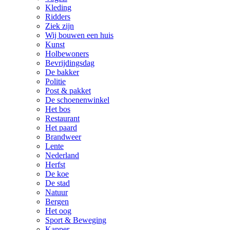
Kleding
Ridders
Ziek zijn
Wij bouwen een huis
Kunst
Holbewoners
Bevrijdingsdag
De bakker
Politie
Post & pakket
De schoenenwinkel
Het bos
Restaurant
Het paard
Brandweer
Lente
Nederland
Herfst
De koe
De stad
Natuur
Bergen
Het oog
Sport & Beweging
Kapper