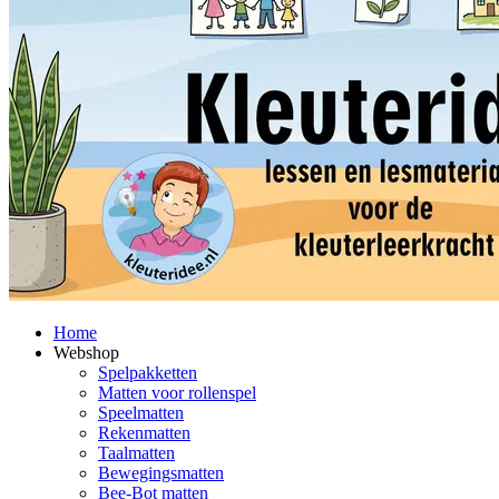
Home
Webshop
Spelpakketten
Matten voor rollenspel
Speelmatten
Rekenmatten
Taalmatten
Bewegingsmatten
Bee-Bot matten