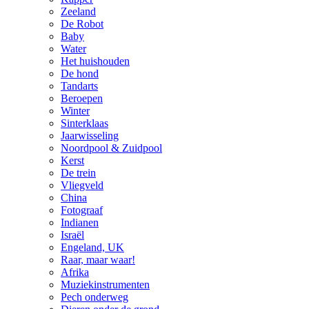
Zeeland
De Robot
Baby
Water
Het huishouden
De hond
Tandarts
Beroepen
Winter
Sinterklaas
Jaarwisseling
Noordpool & Zuidpool
Kerst
De trein
Vliegveld
China
Fotograaf
Indianen
Israël
Engeland, UK
Raar, maar waar!
Afrika
Muziekinstrumenten
Pech onderweg