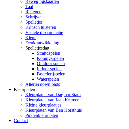
Bewegingskaarten
Taal
Rekenen
Schrijven
Spelletjes
Kritisch luisteren
Visuele discriminatie
Kleur
Denkontwikkeling
Spelletjesdag
Strandspelen
Koningsspelen
Outdoor spelen
Indoor spelen
Boerderijspelen
Waterspelen
Allerlei downloads
Kleurplaten
Kleurplaten van Dagmar Stam
Kleurplaten van Jaap Kramer
Kleine kleurplaatjes
Kleurplaten van Ben Horsthuis
Piratenkleurplaten
Contact