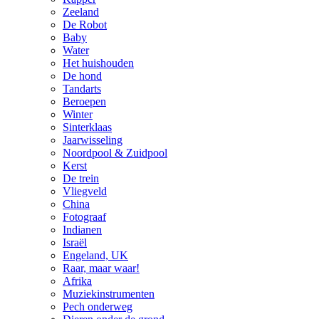
Zeeland
De Robot
Baby
Water
Het huishouden
De hond
Tandarts
Beroepen
Winter
Sinterklaas
Jaarwisseling
Noordpool & Zuidpool
Kerst
De trein
Vliegveld
China
Fotograaf
Indianen
Israël
Engeland, UK
Raar, maar waar!
Afrika
Muziekinstrumenten
Pech onderweg