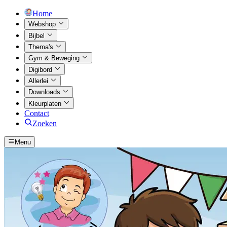
Home
Webshop
Bijbel
Thema's
Gym & Beweging
Digibord
Allerlei
Downloads
Kleurplaten
Contact
Zoeken
Menu