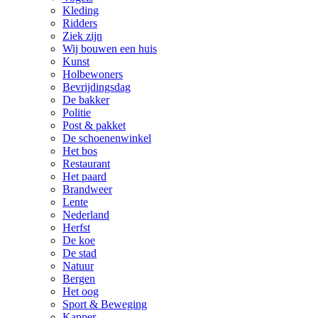
Kleding
Ridders
Ziek zijn
Wij bouwen een huis
Kunst
Holbewoners
Bevrijdingsdag
De bakker
Politie
Post & pakket
De schoenenwinkel
Het bos
Restaurant
Het paard
Brandweer
Lente
Nederland
Herfst
De koe
De stad
Natuur
Bergen
Het oog
Sport & Beweging
Kapper