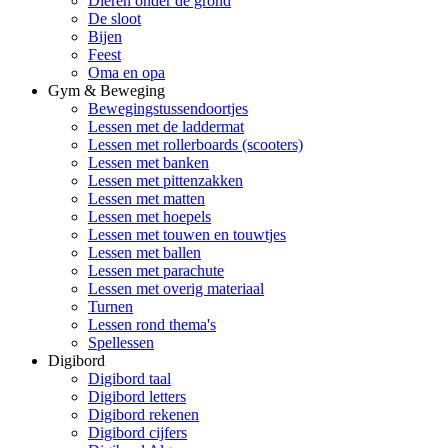
Dieren onder de grond
De sloot
Bijen
Feest
Oma en opa
Gym & Beweging
Bewegingstussendoortjes
Lessen met de laddermat
Lessen met rollerboards (scooters)
Lessen met banken
Lessen met pittenzakken
Lessen met matten
Lessen met hoepels
Lessen met touwen en touwtjes
Lessen met ballen
Lessen met parachute
Lessen met overig materiaal
Turnen
Lessen rond thema's
Spellessen
Digibord
Digibord taal
Digibord letters
Digibord rekenen
Digibord cijfers