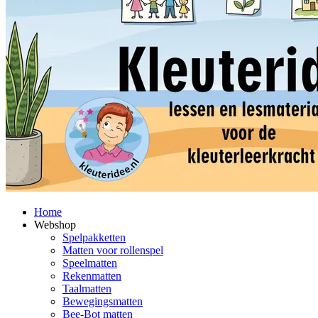
Home
Webshop
Spelpakketten
Matten voor rollenspel
Speelmatten
Rekenmatten
Taalmatten
Bewegingsmatten
Bee-Bot matten