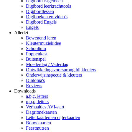
Digibord Algemeen
Digibord leerkrachttools
Digibordlessen
Digiboeken en video's
Digibord Engels
Engels
Allerlei
Bewegend leren
Kleutermuziekidee
Schooltuin
Poppenkast
Buitenspel
Moederdag / Vaderdag
Ontwikkelingsvoorsprong bij kleuters
Onderwijsinspectie & kleuters
Diploma's
Reviews
Downloads
a,b,c, letters
n,o,p, letters
Verhaaltjes AVI-start
Dagritmekaarten
Letterkaarten en cijferkaarten
Bouwkaarten
Feestmutsen