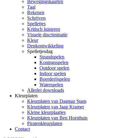
Bewegingskaarten
Taal
Rekenen
Schrijven
Spelletjes
Kritisch luisteren
Visuele discriminatie
Kleur
Denkontwikkeling
Spelletjesdag
Strandspelen
Koningsspelen
Outdoor spelen
Indoor spelen
Boerderijspelen
Waterspelen
Allerlei downloads
Kleurplaten
Kleurplaten van Dagmar Stam
Kleurplaten van Jaap Kramer
Kleine kleurplaatjes
Kleurplaten van Ben Horsthuis
Piratenkleurplaten
Contact