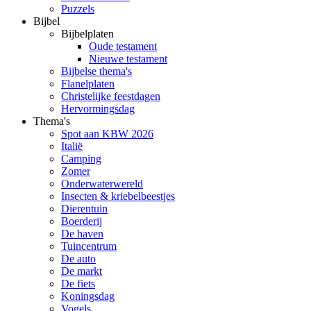
Puzzels
Bijbel
Bijbelplaten
Oude testament
Nieuwe testament
Bijbelse thema's
Flanelplaten
Christelijke feestdagen
Hervormingsdag
Thema's
Spot aan KBW 2026
Italië
Camping
Zomer
Onderwaterwereld
Insecten & kriebelbeestjes
Dierentuin
Boerderij
De haven
Tuincentrum
De auto
De markt
De fiets
Koningsdag
Vogels