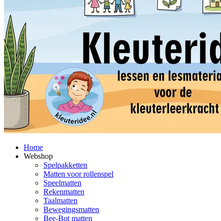
Home
Webshop
Spelpakketten
Matten voor rollenspel
Speelmatten
Rekenmatten
Taalmatten
Bewegingsmatten
Bee-Bot matten