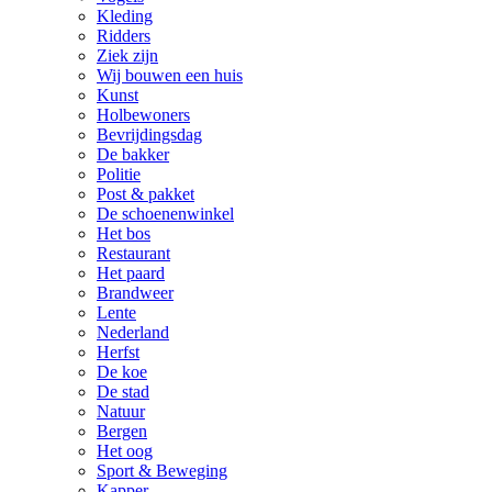
Kleding
Ridders
Ziek zijn
Wij bouwen een huis
Kunst
Holbewoners
Bevrijdingsdag
De bakker
Politie
Post & pakket
De schoenenwinkel
Het bos
Restaurant
Het paard
Brandweer
Lente
Nederland
Herfst
De koe
De stad
Natuur
Bergen
Het oog
Sport & Beweging
Kapper