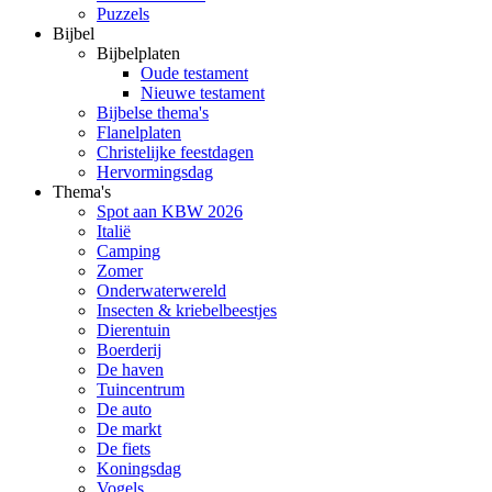
Puzzels
Bijbel
Bijbelplaten
Oude testament
Nieuwe testament
Bijbelse thema's
Flanelplaten
Christelijke feestdagen
Hervormingsdag
Thema's
Spot aan KBW 2026
Italië
Camping
Zomer
Onderwaterwereld
Insecten & kriebelbeestjes
Dierentuin
Boerderij
De haven
Tuincentrum
De auto
De markt
De fiets
Koningsdag
Vogels