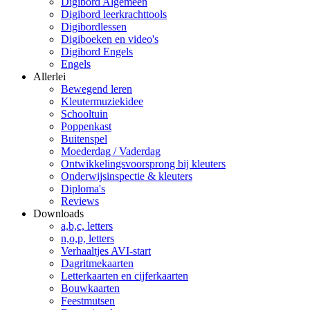
Digibord Algemeen
Digibord leerkrachttools
Digibordlessen
Digiboeken en video's
Digibord Engels
Engels
Allerlei
Bewegend leren
Kleutermuziekidee
Schooltuin
Poppenkast
Buitenspel
Moederdag / Vaderdag
Ontwikkelingsvoorsprong bij kleuters
Onderwijsinspectie & kleuters
Diploma's
Reviews
Downloads
a,b,c, letters
n,o,p, letters
Verhaaltjes AVI-start
Dagritmekaarten
Letterkaarten en cijferkaarten
Bouwkaarten
Feestmutsen