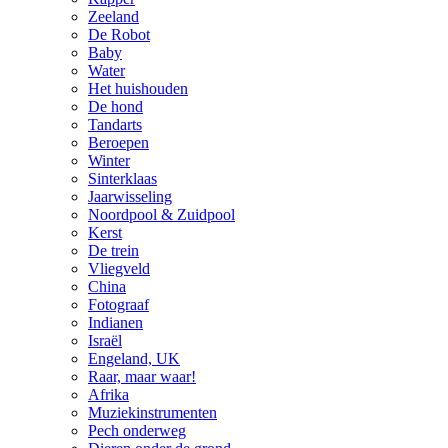
Zeeland
De Robot
Baby
Water
Het huishouden
De hond
Tandarts
Beroepen
Winter
Sinterklaas
Jaarwisseling
Noordpool & Zuidpool
Kerst
De trein
Vliegveld
China
Fotograaf
Indianen
Israël
Engeland, UK
Raar, maar waar!
Afrika
Muziekinstrumenten
Pech onderweg