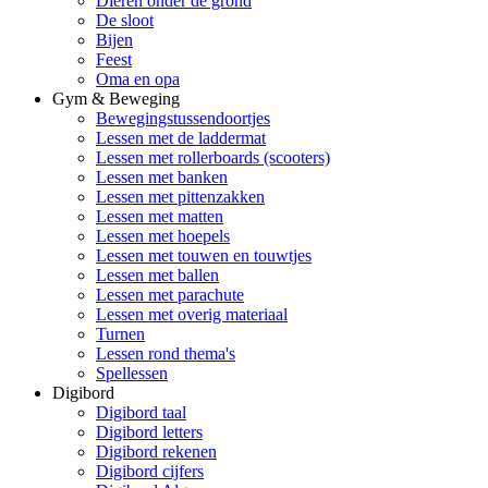
Dieren onder de grond
De sloot
Bijen
Feest
Oma en opa
Gym & Beweging
Bewegingstussendoortjes
Lessen met de laddermat
Lessen met rollerboards (scooters)
Lessen met banken
Lessen met pittenzakken
Lessen met matten
Lessen met hoepels
Lessen met touwen en touwtjes
Lessen met ballen
Lessen met parachute
Lessen met overig materiaal
Turnen
Lessen rond thema's
Spellessen
Digibord
Digibord taal
Digibord letters
Digibord rekenen
Digibord cijfers