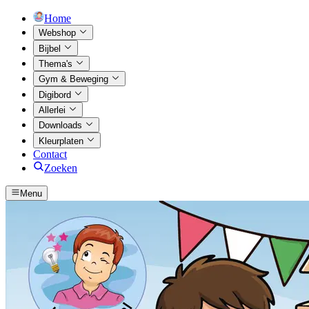
Home
Webshop
Bijbel
Thema's
Gym & Beweging
Digibord
Allerlei
Downloads
Kleurplaten
Contact
Zoeken
Menu