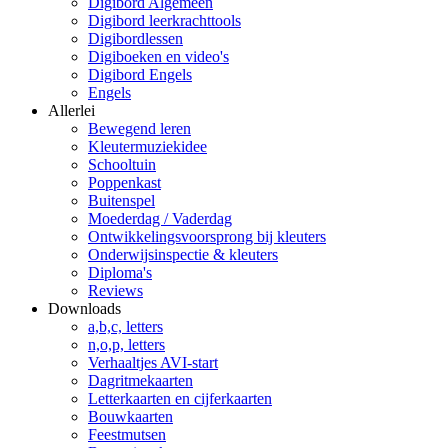
Digibord Algemeen
Digibord leerkrachttools
Digibordlessen
Digiboeken en video's
Digibord Engels
Engels
Allerlei
Bewegend leren
Kleutermuziekidee
Schooltuin
Poppenkast
Buitenspel
Moederdag / Vaderdag
Ontwikkelingsvoorsprong bij kleuters
Onderwijsinspectie & kleuters
Diploma's
Reviews
Downloads
a,b,c, letters
n,o,p, letters
Verhaaltjes AVI-start
Dagritmekaarten
Letterkaarten en cijferkaarten
Bouwkaarten
Feestmutsen