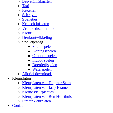
Bewegingskaarten
Taal
Rekenen
Schrijven
Spelletjes
Kritisch luisteren
Visuele discriminatie
Kleur
Denkontwikkeling
Spelletjesdag
Strandspelen
Koningsspelen
Outdoor spelen
Indoor spelen
Boerderijspelen
Waterspelen
Allerlei downloads
Kleurplaten
Kleurplaten van Dagmar Stam
Kleurplaten van Jaap Kramer
Kleine kleurplaatjes
Kleurplaten van Ben Horsthuis
Piratenkleurplaten
Contact