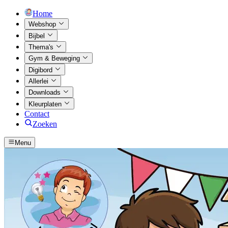
Home
Webshop
Bijbel
Thema's
Gym & Beweging
Digibord
Allerlei
Downloads
Kleurplaten
Contact
Zoeken
Menu