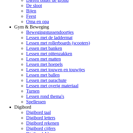
Dieren onder de grond
De sloot
Bijen
Feest
Oma en opa
Gym & Beweging
Bewegingstussendoortjes
Lessen met de laddermat
Lessen met rollerboards (scooters)
Lessen met banken
Lessen met pittenzakken
Lessen met matten
Lessen met hoepels
Lessen met touwen en touwtjes
Lessen met ballen
Lessen met parachute
Lessen met overig materiaal
Turnen
Lessen rond thema's
Spellessen
Digibord
Digibord taal
Digibord letters
Digibord rekenen
Digibord cijfers