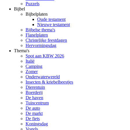
Puzzels
Bijbel
Bijbelplaten
Oude testament
Nieuwe testament
Bijbelse thema's
Flanelplaten
Christelijke feestdagen
Hervormingsdag
Thema's
Spot aan KBW 2026
Italië
Camping
Zomer
Onderwaterwereld
Insecten & kriebelbeestjes
Dierentuin
Boerderij
De haven
Tuincentrum
De auto
De markt
De fiets
Koningsdag
Vogels