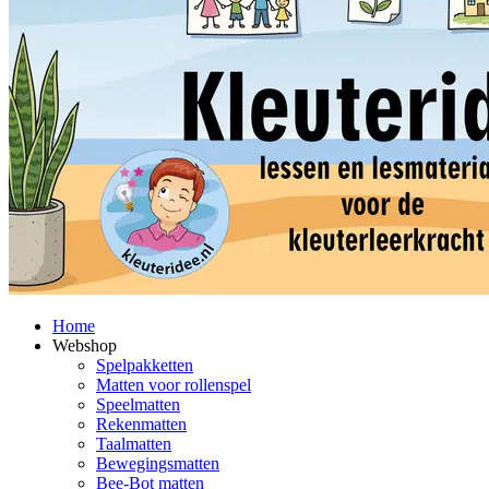
Home
Webshop
Spelpakketten
Matten voor rollenspel
Speelmatten
Rekenmatten
Taalmatten
Bewegingsmatten
Bee-Bot matten