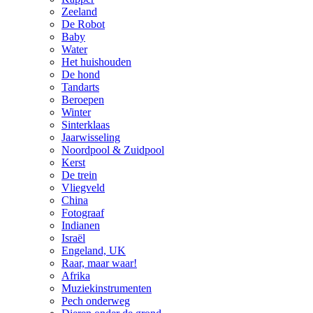
Zeeland
De Robot
Baby
Water
Het huishouden
De hond
Tandarts
Beroepen
Winter
Sinterklaas
Jaarwisseling
Noordpool & Zuidpool
Kerst
De trein
Vliegveld
China
Fotograaf
Indianen
Israël
Engeland, UK
Raar, maar waar!
Afrika
Muziekinstrumenten
Pech onderweg