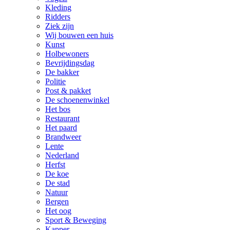
Kleding
Ridders
Ziek zijn
Wij bouwen een huis
Kunst
Holbewoners
Bevrijdingsdag
De bakker
Politie
Post & pakket
De schoenenwinkel
Het bos
Restaurant
Het paard
Brandweer
Lente
Nederland
Herfst
De koe
De stad
Natuur
Bergen
Het oog
Sport & Beweging
Kapper