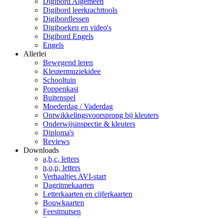
Digibord Algemeen
Digibord leerkrachttools
Digibordlessen
Digiboeken en video's
Digibord Engels
Engels
Allerlei
Bewegend leren
Kleutermuziekidee
Schooltuin
Poppenkast
Buitenspel
Moederdag / Vaderdag
Ontwikkelingsvoorsprong bij kleuters
Onderwijsinspectie & kleuters
Diploma's
Reviews
Downloads
a,b,c, letters
n,o,p, letters
Verhaaltjes AVI-start
Dagritmekaarten
Letterkaarten en cijferkaarten
Bouwkaarten
Feestmutsen