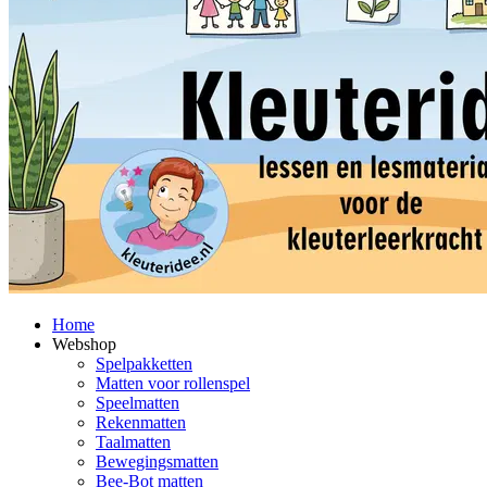
Home
Webshop
Spelpakketten
Matten voor rollenspel
Speelmatten
Rekenmatten
Taalmatten
Bewegingsmatten
Bee-Bot matten