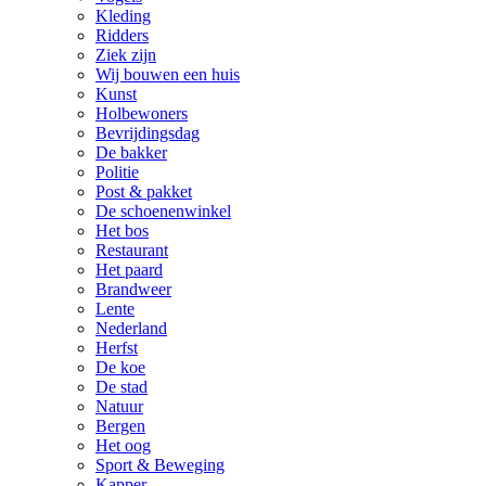
Kleding
Ridders
Ziek zijn
Wij bouwen een huis
Kunst
Holbewoners
Bevrijdingsdag
De bakker
Politie
Post & pakket
De schoenenwinkel
Het bos
Restaurant
Het paard
Brandweer
Lente
Nederland
Herfst
De koe
De stad
Natuur
Bergen
Het oog
Sport & Beweging
Kapper