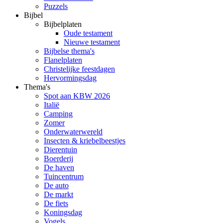
Puzzels
Bijbel
Bijbelplaten
Oude testament
Nieuwe testament
Bijbelse thema's
Flanelplaten
Christelijke feestdagen
Hervormingsdag
Thema's
Spot aan KBW 2026
Italië
Camping
Zomer
Onderwaterwereld
Insecten & kriebelbeestjes
Dierentuin
Boerderij
De haven
Tuincentrum
De auto
De markt
De fiets
Koningsdag
Vogels