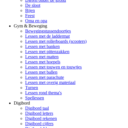
Dieren onder de grond
De sloot
Bijen
Feest
Oma en opa
Gym & Beweging
Bewegingstussendoortjes
Lessen met de laddermat
Lessen met rollerboards (scooters)
Lessen met banken
Lessen met pittenzakken
Lessen met matten
Lessen met hoepels
Lessen met touwen en touwtjes
Lessen met ballen
Lessen met parachute
Lessen met overig materiaal
Turnen
Lessen rond thema's
Spellessen
Digibord
Digibord taal
Digibord letters
Digibord rekenen
Digibord cijfers