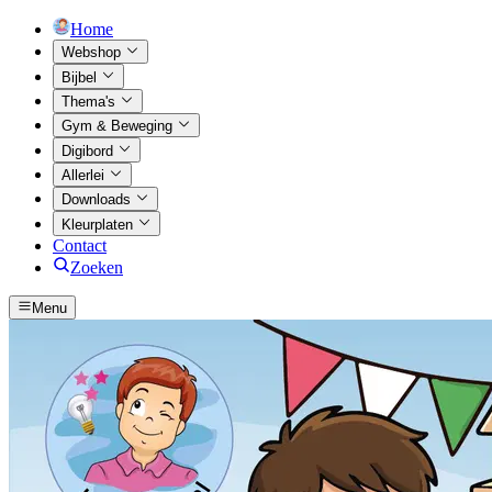
Home
Webshop
Bijbel
Thema's
Gym & Beweging
Digibord
Allerlei
Downloads
Kleurplaten
Contact
Zoeken
Menu