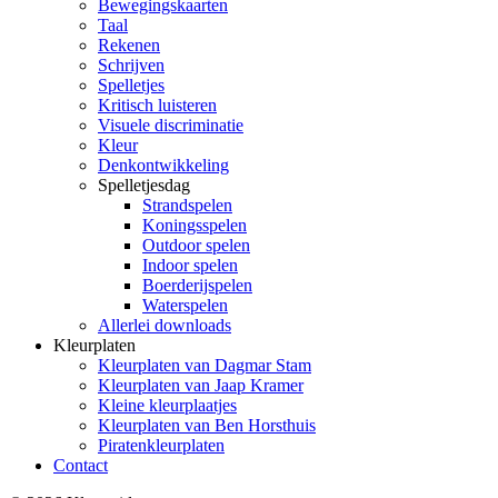
Bewegingskaarten
Taal
Rekenen
Schrijven
Spelletjes
Kritisch luisteren
Visuele discriminatie
Kleur
Denkontwikkeling
Spelletjesdag
Strandspelen
Koningsspelen
Outdoor spelen
Indoor spelen
Boerderijspelen
Waterspelen
Allerlei downloads
Kleurplaten
Kleurplaten van Dagmar Stam
Kleurplaten van Jaap Kramer
Kleine kleurplaatjes
Kleurplaten van Ben Horsthuis
Piratenkleurplaten
Contact