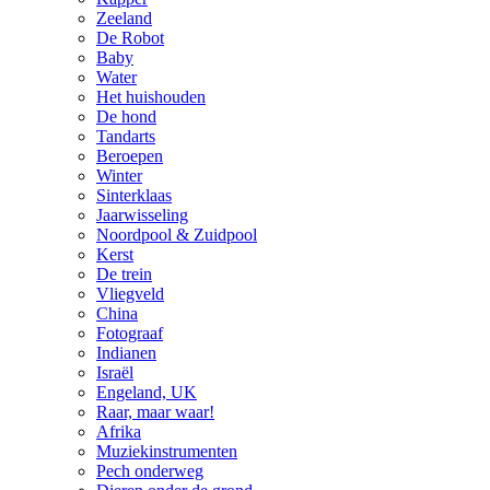
Zeeland
De Robot
Baby
Water
Het huishouden
De hond
Tandarts
Beroepen
Winter
Sinterklaas
Jaarwisseling
Noordpool & Zuidpool
Kerst
De trein
Vliegveld
China
Fotograaf
Indianen
Israël
Engeland, UK
Raar, maar waar!
Afrika
Muziekinstrumenten
Pech onderweg