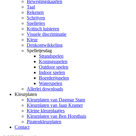
Bewegingskaarten
Taal
Rekenen
Schrijven
Spelletjes
Kritisch luisteren
Visuele discriminatie
Kleur
Denkontwikkeling
Spelletjesdag
Strandspelen
Koningsspelen
Outdoor spelen
Indoor spelen
Boerderijspelen
Waterspelen
Allerlei downloads
Kleurplaten
Kleurplaten van Dagmar Stam
Kleurplaten van Jaap Kramer
Kleine kleurplaatjes
Kleurplaten van Ben Horsthuis
Piratenkleurplaten
Contact