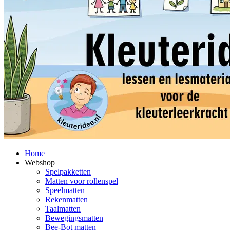
Home
Webshop
Spelpakketten
Matten voor rollenspel
Speelmatten
Rekenmatten
Taalmatten
Bewegingsmatten
Bee-Bot matten