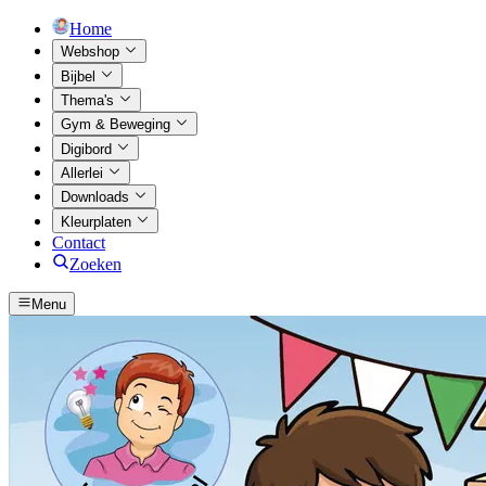
Home
Webshop
Bijbel
Thema's
Gym & Beweging
Digibord
Allerlei
Downloads
Kleurplaten
Contact
Zoeken
Menu