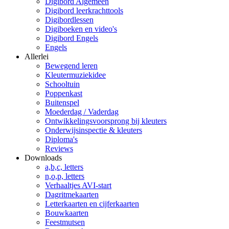
Digibord Algemeen
Digibord leerkrachttools
Digibordlessen
Digiboeken en video's
Digibord Engels
Engels
Allerlei
Bewegend leren
Kleutermuziekidee
Schooltuin
Poppenkast
Buitenspel
Moederdag / Vaderdag
Ontwikkelingsvoorsprong bij kleuters
Onderwijsinspectie & kleuters
Diploma's
Reviews
Downloads
a,b,c, letters
n,o,p, letters
Verhaaltjes AVI-start
Dagritmekaarten
Letterkaarten en cijferkaarten
Bouwkaarten
Feestmutsen