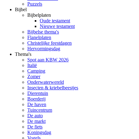
Puzzels
Bijbel
Bijbelplaten
Oude testament
Nieuwe testament
Bijbelse thema's
Flanelplaten
Christelijke feestdagen
Hervormingsdag
Thema's
Spot aan KBW 2026
Italië
Camping
Zomer
Onderwaterwereld
Insecten & kriebelbeestjes
Dierentuin
Boerderij
De haven
Tuincentrum
De auto
De markt
De fiets
Koningsdag
Vogels