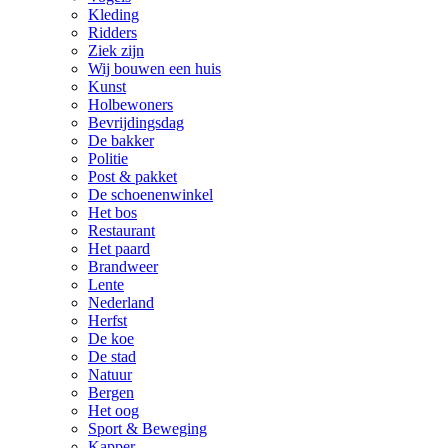
Kleding
Ridders
Ziek zijn
Wij bouwen een huis
Kunst
Holbewoners
Bevrijdingsdag
De bakker
Politie
Post & pakket
De schoenenwinkel
Het bos
Restaurant
Het paard
Brandweer
Lente
Nederland
Herfst
De koe
De stad
Natuur
Bergen
Het oog
Sport & Beweging
Kapper