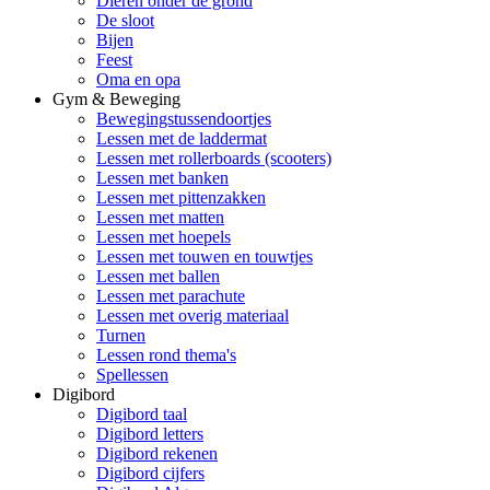
Dieren onder de grond
De sloot
Bijen
Feest
Oma en opa
Gym & Beweging
Bewegingstussendoortjes
Lessen met de laddermat
Lessen met rollerboards (scooters)
Lessen met banken
Lessen met pittenzakken
Lessen met matten
Lessen met hoepels
Lessen met touwen en touwtjes
Lessen met ballen
Lessen met parachute
Lessen met overig materiaal
Turnen
Lessen rond thema's
Spellessen
Digibord
Digibord taal
Digibord letters
Digibord rekenen
Digibord cijfers