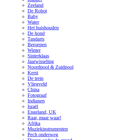
Zeeland
De Robot
Baby
Water
Het huishouden
De hond
Tandarts
Beroepen
Winter
Sinterklaas
Jaarwisseling
Noordpool & Zuidpool
Kerst
De trein
Vliegveld
China
Fotograaf
Indianen
Israël
Engeland, UK
Raar, maar waar!
Afrika
Muziekinstrumenten
Pech onderweg