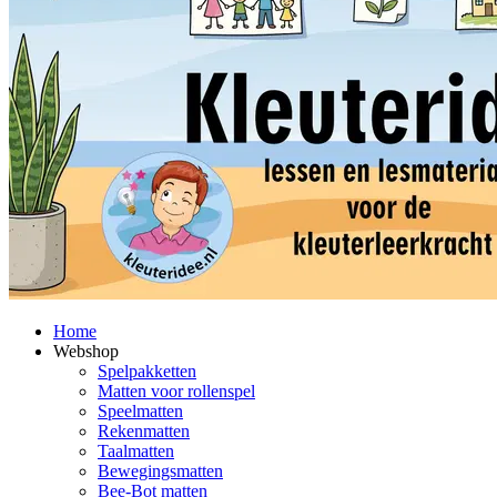
Home
Webshop
Spelpakketten
Matten voor rollenspel
Speelmatten
Rekenmatten
Taalmatten
Bewegingsmatten
Bee-Bot matten