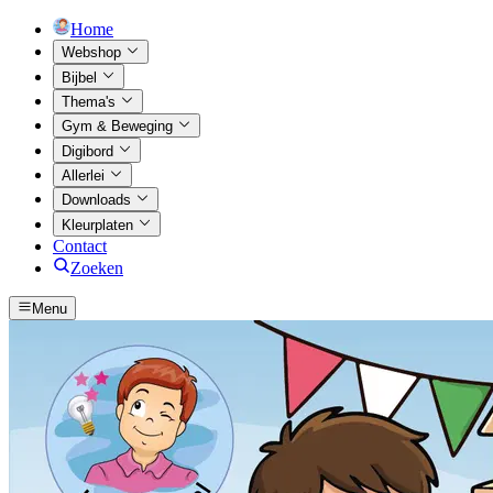
Home
Webshop
Bijbel
Thema's
Gym & Beweging
Digibord
Allerlei
Downloads
Kleurplaten
Contact
Zoeken
Menu