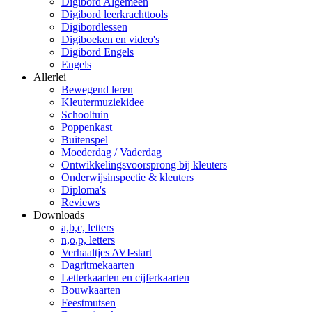
Digibord Algemeen
Digibord leerkrachttools
Digibordlessen
Digiboeken en video's
Digibord Engels
Engels
Allerlei
Bewegend leren
Kleutermuziekidee
Schooltuin
Poppenkast
Buitenspel
Moederdag / Vaderdag
Ontwikkelingsvoorsprong bij kleuters
Onderwijsinspectie & kleuters
Diploma's
Reviews
Downloads
a,b,c, letters
n,o,p, letters
Verhaaltjes AVI-start
Dagritmekaarten
Letterkaarten en cijferkaarten
Bouwkaarten
Feestmutsen