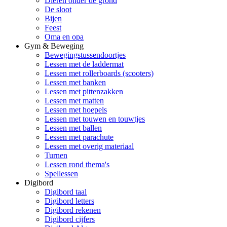
Dieren onder de grond
De sloot
Bijen
Feest
Oma en opa
Gym & Beweging
Bewegingstussendoortjes
Lessen met de laddermat
Lessen met rollerboards (scooters)
Lessen met banken
Lessen met pittenzakken
Lessen met matten
Lessen met hoepels
Lessen met touwen en touwtjes
Lessen met ballen
Lessen met parachute
Lessen met overig materiaal
Turnen
Lessen rond thema's
Spellessen
Digibord
Digibord taal
Digibord letters
Digibord rekenen
Digibord cijfers