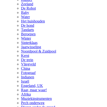
Zeeland
De Robot
Baby
Water
Het huishouden
De hond
Tandarts
Beroepen
Winter
Sinterklaas
Jaarwisseling
Noordpool & Zuidpool
Kerst
De trein
Vliegveld
China
Fotograaf
Indianen
Israël
Engeland, UK
Raar, maar waar!
Afrika
Muziekinstrumenten
Pech onderweg