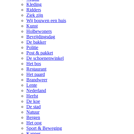
Kleding
Ridders
Ziek zijn
Wij bouwen een huis
Kunst
Holbewoners
Bevrijdingsdag
De bakker
Politie
Post & pakket
De schoenenwinkel
Het bos
Restaurant
Het paard
Brandweer
Lente
Nederland
Herfst
De koe
De stad
Natuur
Bergen
Het oog
Sport & Beweging
Kapper