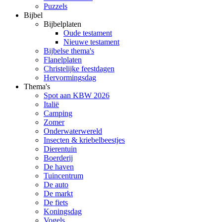
Puzzels
Bijbel
Bijbelplaten
Oude testament
Nieuwe testament
Bijbelse thema's
Flanelplaten
Christelijke feestdagen
Hervormingsdag
Thema's
Spot aan KBW 2026
Italië
Camping
Zomer
Onderwaterwereld
Insecten & kriebelbeestjes
Dierentuin
Boerderij
De haven
Tuincentrum
De auto
De markt
De fiets
Koningsdag
Vogels