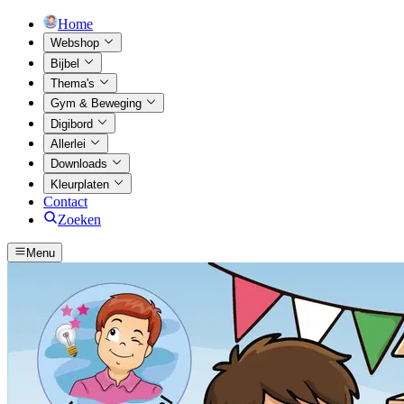
Home
Webshop
Bijbel
Thema's
Gym & Beweging
Digibord
Allerlei
Downloads
Kleurplaten
Contact
Zoeken
Menu