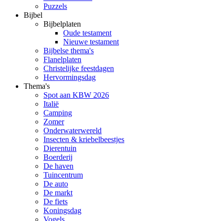
Puzzels
Bijbel
Bijbelplaten
Oude testament
Nieuwe testament
Bijbelse thema's
Flanelplaten
Christelijke feestdagen
Hervormingsdag
Thema's
Spot aan KBW 2026
Italië
Camping
Zomer
Onderwaterwereld
Insecten & kriebelbeestjes
Dierentuin
Boerderij
De haven
Tuincentrum
De auto
De markt
De fiets
Koningsdag
Vogels