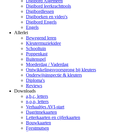
Digibord Algemeen
Digibord leerkrachttools
Digibordlessen
Digiboeken en video's
Digibord Engels
Engels
Allerlei
Bewegend leren
Kleutermuziekidee
Schooltuin
Poppenkast
Buitenspel
Moederdag / Vaderdag
Ontwikkelingsvoorsprong bij kleuters
Onderwijsinspectie & kleuters
Diploma's
Reviews
Downloads
a,b,c, letters
n,o,p, letters
Verhaaltjes AVI-start
Dagritmekaarten
Letterkaarten en cijferkaarten
Bouwkaarten
Feestmutsen