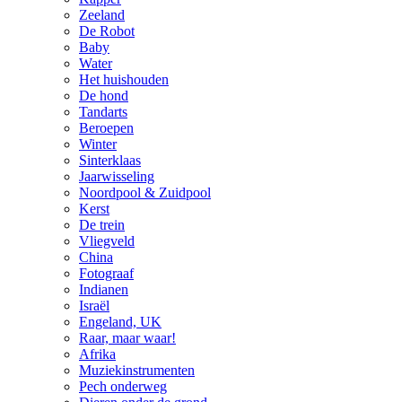
Zeeland
De Robot
Baby
Water
Het huishouden
De hond
Tandarts
Beroepen
Winter
Sinterklaas
Jaarwisseling
Noordpool & Zuidpool
Kerst
De trein
Vliegveld
China
Fotograaf
Indianen
Israël
Engeland, UK
Raar, maar waar!
Afrika
Muziekinstrumenten
Pech onderweg