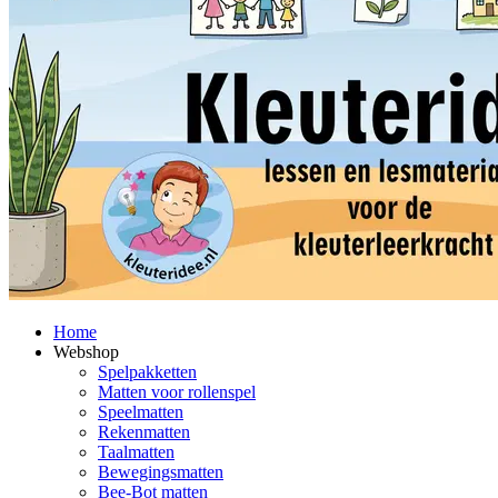
Home
Webshop
Spelpakketten
Matten voor rollenspel
Speelmatten
Rekenmatten
Taalmatten
Bewegingsmatten
Bee-Bot matten