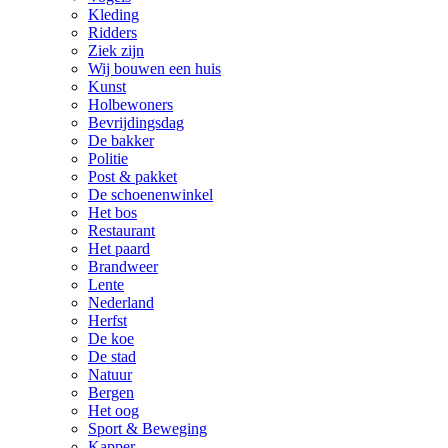
Kleding
Ridders
Ziek zijn
Wij bouwen een huis
Kunst
Holbewoners
Bevrijdingsdag
De bakker
Politie
Post & pakket
De schoenenwinkel
Het bos
Restaurant
Het paard
Brandweer
Lente
Nederland
Herfst
De koe
De stad
Natuur
Bergen
Het oog
Sport & Beweging
Kapper