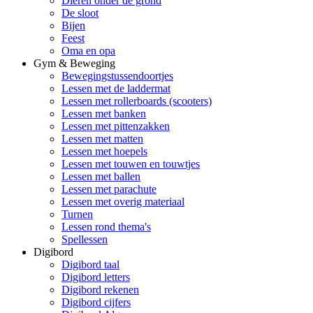
Dieren onder de grond
De sloot
Bijen
Feest
Oma en opa
Gym & Beweging
Bewegingstussendoortjes
Lessen met de laddermat
Lessen met rollerboards (scooters)
Lessen met banken
Lessen met pittenzakken
Lessen met matten
Lessen met hoepels
Lessen met touwen en touwtjes
Lessen met ballen
Lessen met parachute
Lessen met overig materiaal
Turnen
Lessen rond thema's
Spellessen
Digibord
Digibord taal
Digibord letters
Digibord rekenen
Digibord cijfers