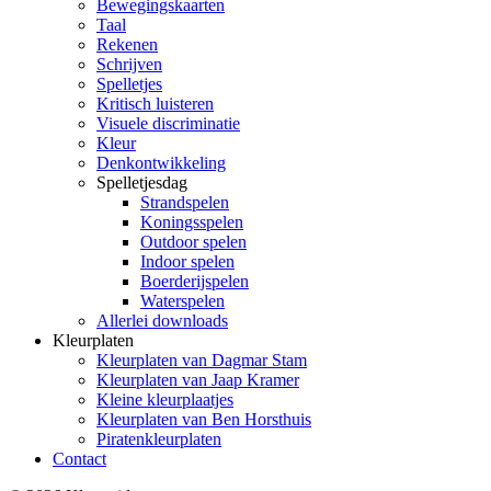
Bewegingskaarten
Taal
Rekenen
Schrijven
Spelletjes
Kritisch luisteren
Visuele discriminatie
Kleur
Denkontwikkeling
Spelletjesdag
Strandspelen
Koningsspelen
Outdoor spelen
Indoor spelen
Boerderijspelen
Waterspelen
Allerlei downloads
Kleurplaten
Kleurplaten van Dagmar Stam
Kleurplaten van Jaap Kramer
Kleine kleurplaatjes
Kleurplaten van Ben Horsthuis
Piratenkleurplaten
Contact