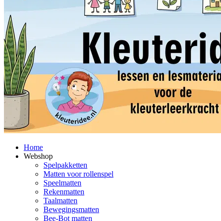
Home
Webshop
Spelpakketten
Matten voor rollenspel
Speelmatten
Rekenmatten
Taalmatten
Bewegingsmatten
Bee-Bot matten