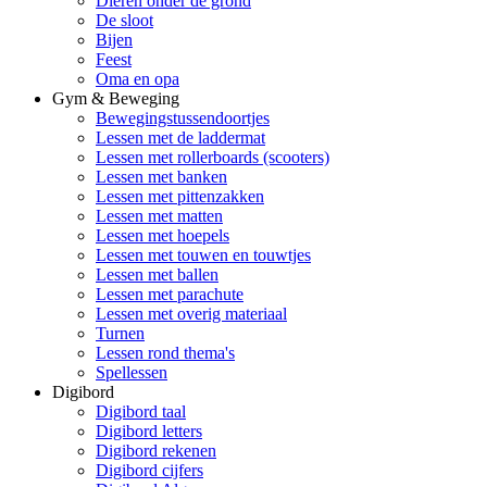
Dieren onder de grond
De sloot
Bijen
Feest
Oma en opa
Gym & Beweging
Bewegingstussendoortjes
Lessen met de laddermat
Lessen met rollerboards (scooters)
Lessen met banken
Lessen met pittenzakken
Lessen met matten
Lessen met hoepels
Lessen met touwen en touwtjes
Lessen met ballen
Lessen met parachute
Lessen met overig materiaal
Turnen
Lessen rond thema's
Spellessen
Digibord
Digibord taal
Digibord letters
Digibord rekenen
Digibord cijfers