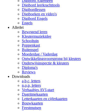
Digibord Algemeen
Digibord leerkrachttools
Digibordlessen
Digiboeken en video's
Digibord Engels
Engels
Allerlei
Bewegend leren
Kleutermuziekidee
Schooltuin
Poppenkast
Buitenspel
Moederdag / Vaderdag
Ontwikkelingsvoorsprong bij kleuters
Onderwijsinspectie & kleuters
Diploma's
Reviews
Downloads
a,b,c, letters
n,o,p, letters
Verhaaltjes AVI-start
Dagritmekaarten
Letterkaarten en cijferkaarten
Bouwkaarten
Feestmutsen