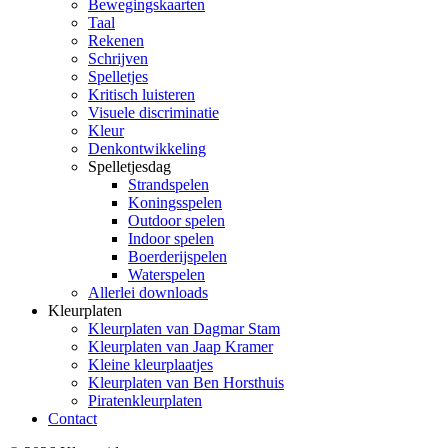
Bewegingskaarten
Taal
Rekenen
Schrijven
Spelletjes
Kritisch luisteren
Visuele discriminatie
Kleur
Denkontwikkeling
Spelletjesdag
Strandspelen
Koningsspelen
Outdoor spelen
Indoor spelen
Boerderijspelen
Waterspelen
Allerlei downloads
Kleurplaten
Kleurplaten van Dagmar Stam
Kleurplaten van Jaap Kramer
Kleine kleurplaatjes
Kleurplaten van Ben Horsthuis
Piratenkleurplaten
Contact