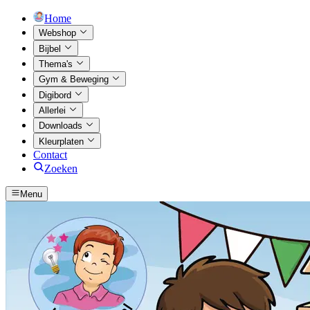
Home
Webshop
Bijbel
Thema's
Gym & Beweging
Digibord
Allerlei
Downloads
Kleurplaten
Contact
Zoeken
Menu