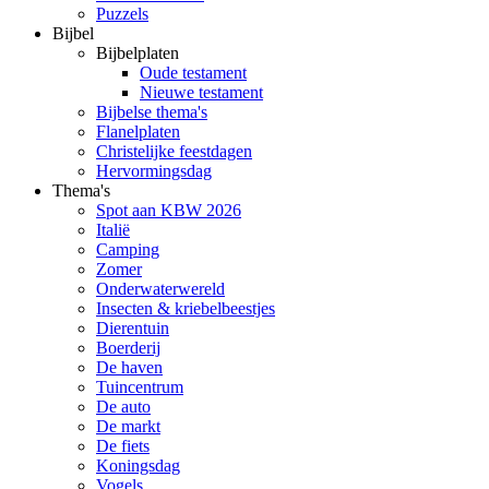
Puzzels
Bijbel
Bijbelplaten
Oude testament
Nieuwe testament
Bijbelse thema's
Flanelplaten
Christelijke feestdagen
Hervormingsdag
Thema's
Spot aan KBW 2026
Italië
Camping
Zomer
Onderwaterwereld
Insecten & kriebelbeestjes
Dierentuin
Boerderij
De haven
Tuincentrum
De auto
De markt
De fiets
Koningsdag
Vogels