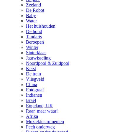
Zeeland
De Robot
Baby
Water
Het huishouden
De hond
Tandarts
Beroepen
Winter
Sinterklaas
Jaarwisseling
Noordpool & Zuidpool
Kerst
De trein
Vliegveld
China
Fotograaf
Indianen
Israël
Engeland, UK
Raar, maar waar!
Afrika
Muziekinstrumenten
Pech onderweg