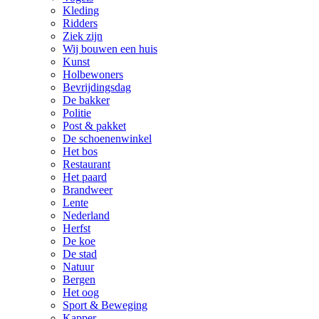
Kleding
Ridders
Ziek zijn
Wij bouwen een huis
Kunst
Holbewoners
Bevrijdingsdag
De bakker
Politie
Post & pakket
De schoenenwinkel
Het bos
Restaurant
Het paard
Brandweer
Lente
Nederland
Herfst
De koe
De stad
Natuur
Bergen
Het oog
Sport & Beweging
Kapper