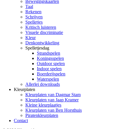
Bewegingskaarten
Taal
Rekenen
Schrijven
Spelletjes
Kritisch luisteren
Visuele discriminatie
Kleur
Denkontwikkeling
Spelletjesdag
Strandspelen
Koningsspelen
Outdoor spelen
Indoor spelen
Boerderijspelen
Waterspelen
Allerlei downloads
Kleurplaten
Kleurplaten van Dagmar Stam
Kleurplaten van Jaap Kramer
Kleine kleurplaatjes
Kleurplaten van Ben Horsthuis
Piratenkleurplaten
Contact