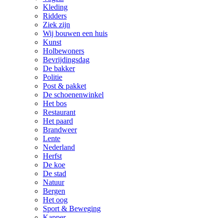
Kleding
Ridders
Ziek zijn
Wij bouwen een huis
Kunst
Holbewoners
Bevrijdingsdag
De bakker
Politie
Post & pakket
De schoenenwinkel
Het bos
Restaurant
Het paard
Brandweer
Lente
Nederland
Herfst
De koe
De stad
Natuur
Bergen
Het oog
Sport & Beweging
Kapper