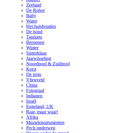
Zeeland
De Robot
Baby
Water
Het huishouden
De hond
Tandarts
Beroepen
Winter
Sinterklaas
Jaarwisseling
Noordpool & Zuidpool
Kerst
De trein
Vliegveld
China
Fotograaf
Indianen
Israël
Engeland, UK
Raar, maar waar!
Afrika
Muziekinstrumenten
Pech onderweg