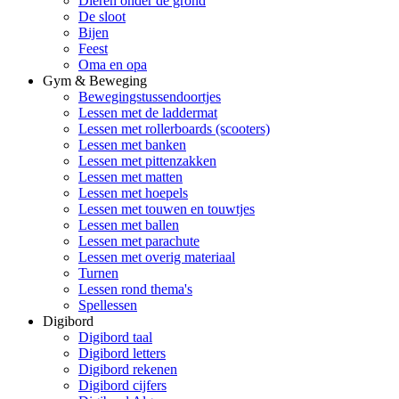
Dieren onder de grond
De sloot
Bijen
Feest
Oma en opa
Gym & Beweging
Bewegingstussendoortjes
Lessen met de laddermat
Lessen met rollerboards (scooters)
Lessen met banken
Lessen met pittenzakken
Lessen met matten
Lessen met hoepels
Lessen met touwen en touwtjes
Lessen met ballen
Lessen met parachute
Lessen met overig materiaal
Turnen
Lessen rond thema's
Spellessen
Digibord
Digibord taal
Digibord letters
Digibord rekenen
Digibord cijfers