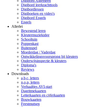
Digibord Algemeen
Digibord leerkrachttools
Digibordlessen
Digiboeken en video's
Digibord Engels
Engels
Allerlei
Bewegend leren
Kleutermuziekidee
Schooltuin
Poppenkast
Buitenspel
Moederdag / Vaderdag
Ontwikkelingsvoorsprong bij kleuters
Onderwijsinspectie & kleuters
Diploma's
Reviews
Downloads
a,b,c, letters
n,o,p, letters
Verhaaltjes AVI-start
Dagritmekaarten
Letterkaarten en cijferkaarten
Bouwkaarten
Feestmutsen