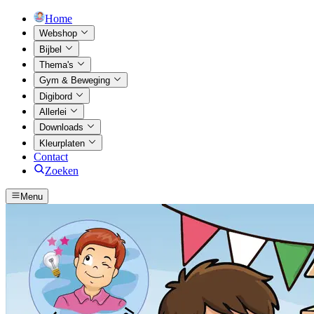
Home
Webshop
Bijbel
Thema's
Gym & Beweging
Digibord
Allerlei
Downloads
Kleurplaten
Contact
Zoeken
Menu