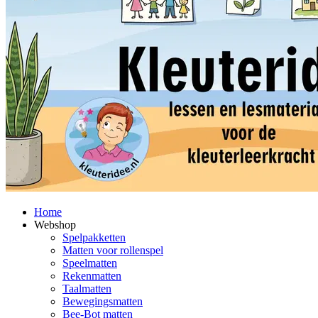
Home
Webshop
Spelpakketten
Matten voor rollenspel
Speelmatten
Rekenmatten
Taalmatten
Bewegingsmatten
Bee-Bot matten