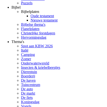
Puzzels
Bijbel
Bijbelplaten
Oude testament
Nieuwe testament
Bijbelse thema's
Flanelplaten
Christelijke feestdagen
Hervormingsdag
Thema's
Spot aan KBW 2026
Italië
Camping
Zomer
Onderwaterwereld
Insecten & kriebelbeestjes
Dierentuin
Boerderij
De haven
Tuincentrum
De auto
De markt
De fiets
Koningsdag
Vogels