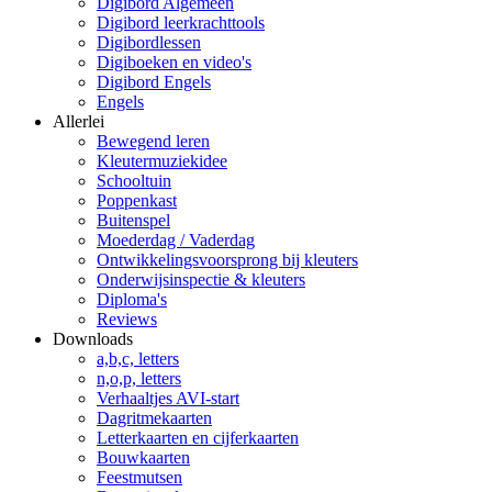
Digibord Algemeen
Digibord leerkrachttools
Digibordlessen
Digiboeken en video's
Digibord Engels
Engels
Allerlei
Bewegend leren
Kleutermuziekidee
Schooltuin
Poppenkast
Buitenspel
Moederdag / Vaderdag
Ontwikkelingsvoorsprong bij kleuters
Onderwijsinspectie & kleuters
Diploma's
Reviews
Downloads
a,b,c, letters
n,o,p, letters
Verhaaltjes AVI-start
Dagritmekaarten
Letterkaarten en cijferkaarten
Bouwkaarten
Feestmutsen