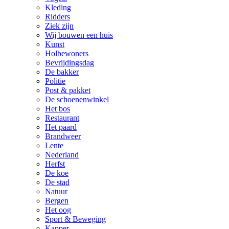
Kleding
Ridders
Ziek zijn
Wij bouwen een huis
Kunst
Holbewoners
Bevrijdingsdag
De bakker
Politie
Post & pakket
De schoenenwinkel
Het bos
Restaurant
Het paard
Brandweer
Lente
Nederland
Herfst
De koe
De stad
Natuur
Bergen
Het oog
Sport & Beweging
Kapper