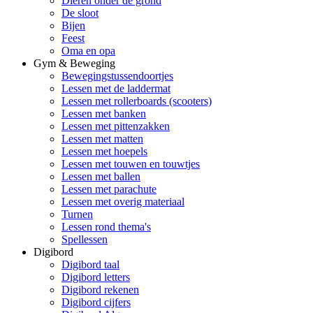
Dieren onder de grond
De sloot
Bijen
Feest
Oma en opa
Gym & Beweging
Bewegingstussendoortjes
Lessen met de laddermat
Lessen met rollerboards (scooters)
Lessen met banken
Lessen met pittenzakken
Lessen met matten
Lessen met hoepels
Lessen met touwen en touwtjes
Lessen met ballen
Lessen met parachute
Lessen met overig materiaal
Turnen
Lessen rond thema's
Spellessen
Digibord
Digibord taal
Digibord letters
Digibord rekenen
Digibord cijfers