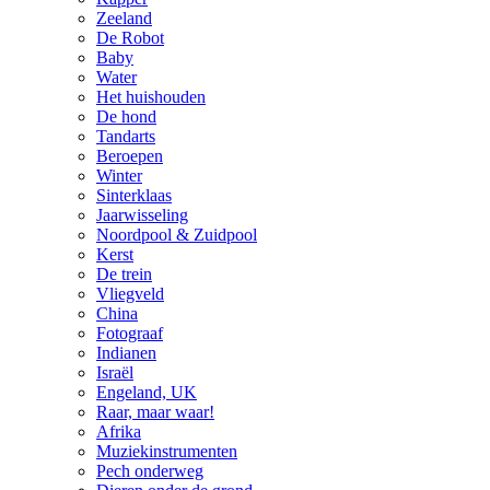
Zeeland
De Robot
Baby
Water
Het huishouden
De hond
Tandarts
Beroepen
Winter
Sinterklaas
Jaarwisseling
Noordpool & Zuidpool
Kerst
De trein
Vliegveld
China
Fotograaf
Indianen
Israël
Engeland, UK
Raar, maar waar!
Afrika
Muziekinstrumenten
Pech onderweg