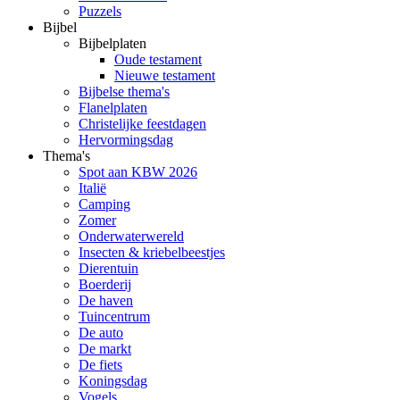
Puzzels
Bijbel
Bijbelplaten
Oude testament
Nieuwe testament
Bijbelse thema's
Flanelplaten
Christelijke feestdagen
Hervormingsdag
Thema's
Spot aan KBW 2026
Italië
Camping
Zomer
Onderwaterwereld
Insecten & kriebelbeestjes
Dierentuin
Boerderij
De haven
Tuincentrum
De auto
De markt
De fiets
Koningsdag
Vogels