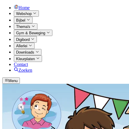
Home
Webshop
Bijbel
Thema's
Gym & Beweging
Digibord
Allerlei
Downloads
Kleurplaten
Contact
Zoeken
Menu