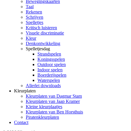
Bewegingskaarten
Taal
Rekenen
Schrijven
Spelletjes
Kritisch luisteren
Visuele discriminatie
Kleur
Denkontwikkeling
Spelletjesdag
Strandspelen
Koningsspelen
Outdoor spelen
Indoor spelen
Boerderijspelen
Waterspelen
Allerlei downloads
Kleurplaten
Kleurplaten van Dagmar Stam
Kleurplaten van Jaap Kramer
Kleine kleurplaatjes
Kleurplaten van Ben Horsthuis
Piratenkleurplaten
Contact