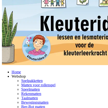
Home
Webshop
Spelpakketten
Matten voor rollenspel
Speelmatten
Rekenmatten
Taalmatten
Bewegingsmatten
Bee-Bot matten