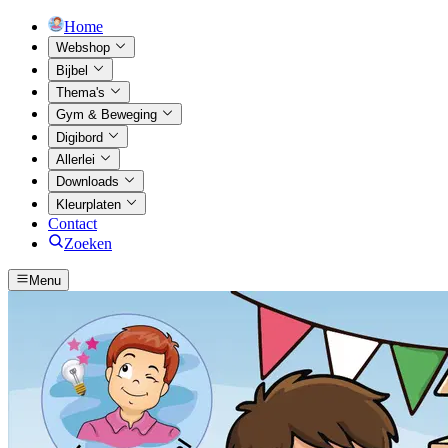
Home
Webshop
Bijbel
Thema's
Gym & Beweging
Digibord
Allerlei
Downloads
Kleurplaten
Contact
Zoeken
Menu