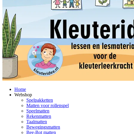
Home
Webshop
Spelpakketten
Matten voor rollenspel
Speelmatten
Rekenmatten
Taalmatten
Bewegingsmatten
Bee-Bot matten