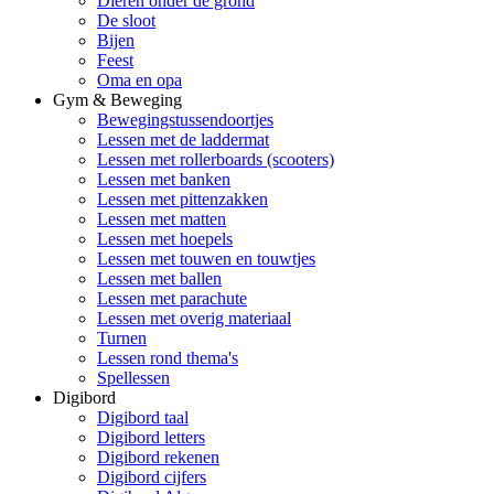
Dieren onder de grond
De sloot
Bijen
Feest
Oma en opa
Gym & Beweging
Bewegingstussendoortjes
Lessen met de laddermat
Lessen met rollerboards (scooters)
Lessen met banken
Lessen met pittenzakken
Lessen met matten
Lessen met hoepels
Lessen met touwen en touwtjes
Lessen met ballen
Lessen met parachute
Lessen met overig materiaal
Turnen
Lessen rond thema's
Spellessen
Digibord
Digibord taal
Digibord letters
Digibord rekenen
Digibord cijfers