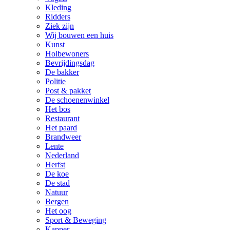
Kleding
Ridders
Ziek zijn
Wij bouwen een huis
Kunst
Holbewoners
Bevrijdingsdag
De bakker
Politie
Post & pakket
De schoenenwinkel
Het bos
Restaurant
Het paard
Brandweer
Lente
Nederland
Herfst
De koe
De stad
Natuur
Bergen
Het oog
Sport & Beweging
Kapper