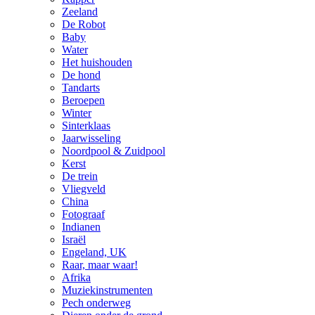
Zeeland
De Robot
Baby
Water
Het huishouden
De hond
Tandarts
Beroepen
Winter
Sinterklaas
Jaarwisseling
Noordpool & Zuidpool
Kerst
De trein
Vliegveld
China
Fotograaf
Indianen
Israël
Engeland, UK
Raar, maar waar!
Afrika
Muziekinstrumenten
Pech onderweg