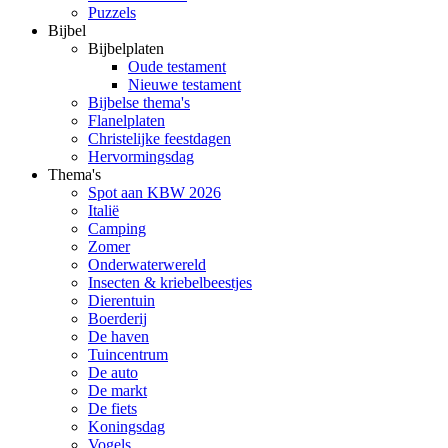
Puzzels
Bijbel
Bijbelplaten
Oude testament
Nieuwe testament
Bijbelse thema's
Flanelplaten
Christelijke feestdagen
Hervormingsdag
Thema's
Spot aan KBW 2026
Italië
Camping
Zomer
Onderwaterwereld
Insecten & kriebelbeestjes
Dierentuin
Boerderij
De haven
Tuincentrum
De auto
De markt
De fiets
Koningsdag
Vogels