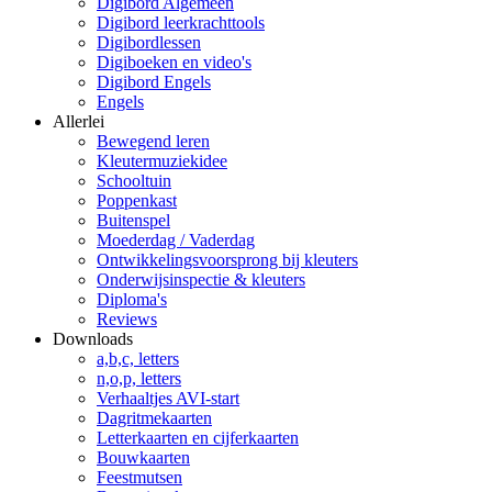
Digibord Algemeen
Digibord leerkrachttools
Digibordlessen
Digiboeken en video's
Digibord Engels
Engels
Allerlei
Bewegend leren
Kleutermuziekidee
Schooltuin
Poppenkast
Buitenspel
Moederdag / Vaderdag
Ontwikkelingsvoorsprong bij kleuters
Onderwijsinspectie & kleuters
Diploma's
Reviews
Downloads
a,b,c, letters
n,o,p, letters
Verhaaltjes AVI-start
Dagritmekaarten
Letterkaarten en cijferkaarten
Bouwkaarten
Feestmutsen