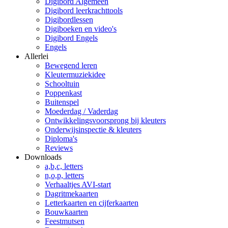
Digibord Algemeen
Digibord leerkrachttools
Digibordlessen
Digiboeken en video's
Digibord Engels
Engels
Allerlei
Bewegend leren
Kleutermuziekidee
Schooltuin
Poppenkast
Buitenspel
Moederdag / Vaderdag
Ontwikkelingsvoorsprong bij kleuters
Onderwijsinspectie & kleuters
Diploma's
Reviews
Downloads
a,b,c, letters
n,o,p, letters
Verhaaltjes AVI-start
Dagritmekaarten
Letterkaarten en cijferkaarten
Bouwkaarten
Feestmutsen