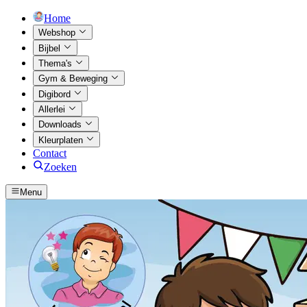
Home
Webshop
Bijbel
Thema's
Gym & Beweging
Digibord
Allerlei
Downloads
Kleurplaten
Contact
Zoeken
Menu