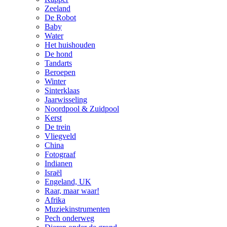
Zeeland
De Robot
Baby
Water
Het huishouden
De hond
Tandarts
Beroepen
Winter
Sinterklaas
Jaarwisseling
Noordpool & Zuidpool
Kerst
De trein
Vliegveld
China
Fotograaf
Indianen
Israël
Engeland, UK
Raar, maar waar!
Afrika
Muziekinstrumenten
Pech onderweg