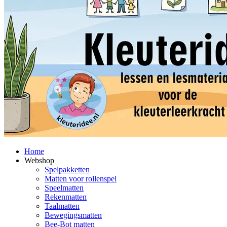
Home
Webshop
Spelpakketten
Matten voor rollenspel
Speelmatten
Rekenmatten
Taalmatten
Bewegingsmatten
Bee-Bot matten