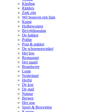
Kleding
Ridders
Ziek zijn
Wij bouwen een huis
Kunst
Holbewoners
Bevrijdingsdag
De bakker
Politie
Post & pakket
De schoenenwinkel
Het bos
Restaurant
Het paard
Brandweer
Lente
Nederland
Herfst
De koe
De stad
Natuur
Bergen
Het oog
Sport & Beweging
Kapper