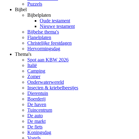
Puzzels
Bijbel
Bijbelplaten
Oude testament
Nieuwe testament
Bijbelse thema's
Flanelplaten
Christelijke feestdagen
Hervormingsdag
Thema's
Spot aan KBW 2026
Italië
Camping
Zomer
Onderwaterwereld
Insecten & kriebelbeestjes
Dierentuin
Boerderij
De haven
Tuincentrum
De auto
De markt
De fiets
Koningsdag
Vogels