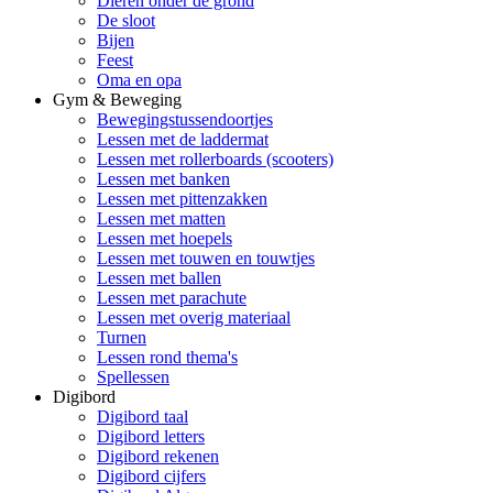
Dieren onder de grond
De sloot
Bijen
Feest
Oma en opa
Gym & Beweging
Bewegingstussendoortjes
Lessen met de laddermat
Lessen met rollerboards (scooters)
Lessen met banken
Lessen met pittenzakken
Lessen met matten
Lessen met hoepels
Lessen met touwen en touwtjes
Lessen met ballen
Lessen met parachute
Lessen met overig materiaal
Turnen
Lessen rond thema's
Spellessen
Digibord
Digibord taal
Digibord letters
Digibord rekenen
Digibord cijfers