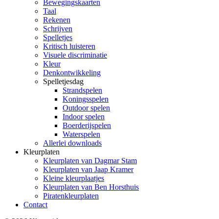
Bewegingskaarten
Taal
Rekenen
Schrijven
Spelletjes
Kritisch luisteren
Visuele discriminatie
Kleur
Denkontwikkeling
Spelletjesdag
Strandspelen
Koningsspelen
Outdoor spelen
Indoor spelen
Boerderijspelen
Waterspelen
Allerlei downloads
Kleurplaten
Kleurplaten van Dagmar Stam
Kleurplaten van Jaap Kramer
Kleine kleurplaatjes
Kleurplaten van Ben Horsthuis
Piratenkleurplaten
Contact