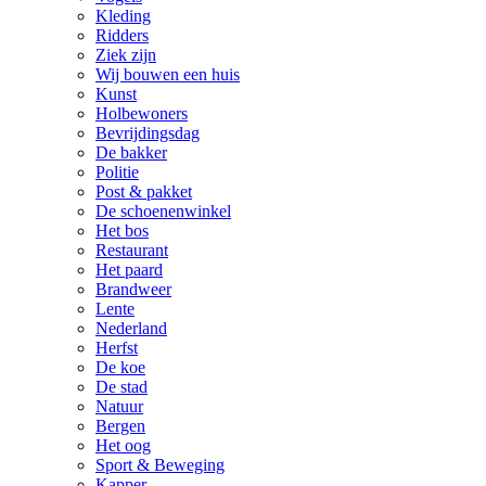
Kleding
Ridders
Ziek zijn
Wij bouwen een huis
Kunst
Holbewoners
Bevrijdingsdag
De bakker
Politie
Post & pakket
De schoenenwinkel
Het bos
Restaurant
Het paard
Brandweer
Lente
Nederland
Herfst
De koe
De stad
Natuur
Bergen
Het oog
Sport & Beweging
Kapper