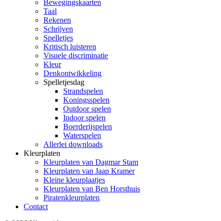
Bewegingskaarten
Taal
Rekenen
Schrijven
Spelletjes
Kritisch luisteren
Visuele discriminatie
Kleur
Denkontwikkeling
Spelletjesdag
Strandspelen
Koningsspelen
Outdoor spelen
Indoor spelen
Boerderijspelen
Waterspelen
Allerlei downloads
Kleurplaten
Kleurplaten van Dagmar Stam
Kleurplaten van Jaap Kramer
Kleine kleurplaatjes
Kleurplaten van Ben Horsthuis
Piratenkleurplaten
Contact