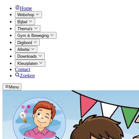
Home
Webshop
Bijbel
Thema's
Gym & Beweging
Digibord
Allerlei
Downloads
Kleurplaten
Contact
Zoeken
Menu