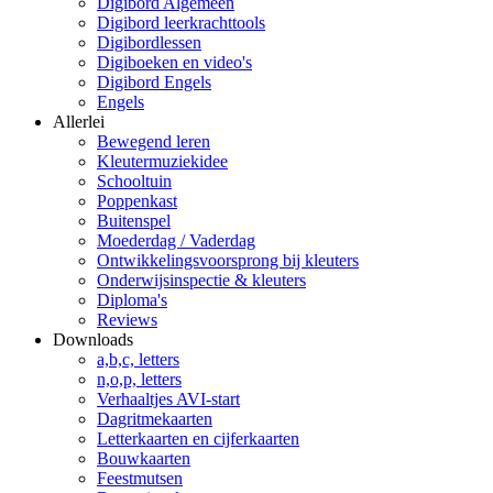
Digibord Algemeen
Digibord leerkrachttools
Digibordlessen
Digiboeken en video's
Digibord Engels
Engels
Allerlei
Bewegend leren
Kleutermuziekidee
Schooltuin
Poppenkast
Buitenspel
Moederdag / Vaderdag
Ontwikkelingsvoorsprong bij kleuters
Onderwijsinspectie & kleuters
Diploma's
Reviews
Downloads
a,b,c, letters
n,o,p, letters
Verhaaltjes AVI-start
Dagritmekaarten
Letterkaarten en cijferkaarten
Bouwkaarten
Feestmutsen