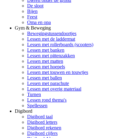
Dieren onder de grond
De sloot
Bijen
Feest
Oma en opa
Gym & Beweging
Bewegingstussendoortjes
Lessen met de laddermat
Lessen met rollerboards (scooters)
Lessen met banken
Lessen met pittenzakken
Lessen met matten
Lessen met hoepels
Lessen met touwen en touwtjes
Lessen met ballen
Lessen met parachute
Lessen met overig materiaal
Turnen
Lessen rond thema's
Spellessen
Digibord
Digibord taal
Digibord letters
Digibord rekenen
Digibord cijfers