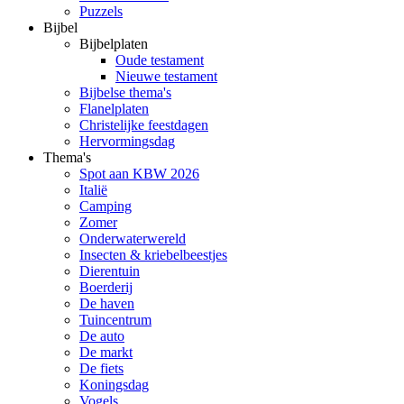
Puzzels
Bijbel
Bijbelplaten
Oude testament
Nieuwe testament
Bijbelse thema's
Flanelplaten
Christelijke feestdagen
Hervormingsdag
Thema's
Spot aan KBW 2026
Italië
Camping
Zomer
Onderwaterwereld
Insecten & kriebelbeestjes
Dierentuin
Boerderij
De haven
Tuincentrum
De auto
De markt
De fiets
Koningsdag
Vogels