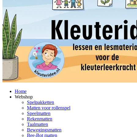
Home
Webshop
Spelpakketten
Matten voor rollenspel
Speelmatten
Rekenmatten
Taalmatten
Bewegingsmatten
Bee-Bot matten