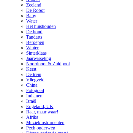
Zeeland
De Robot
Baby
Water
Het huishouden
De hond
Tandarts
Beroepen
Winter
Sinterklaas
Jaarwisseling
Noordpool & Zuidpool
Kerst
De trein
Vliegveld
China
Fotograaf
Indianen
Israël
Engeland, UK
Raar, maar waar!
Afrika
Muziekinstrumenten
Pech onderweg