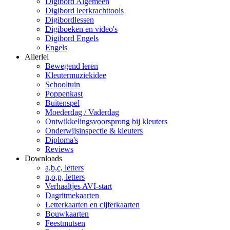
Digibord Algemeen
Digibord leerkrachttools
Digibordlessen
Digiboeken en video's
Digibord Engels
Engels
Allerlei
Bewegend leren
Kleutermuziekidee
Schooltuin
Poppenkast
Buitenspel
Moederdag / Vaderdag
Ontwikkelingsvoorsprong bij kleuters
Onderwijsinspectie & kleuters
Diploma's
Reviews
Downloads
a,b,c, letters
n,o,p, letters
Verhaaltjes AVI-start
Dagritmekaarten
Letterkaarten en cijferkaarten
Bouwkaarten
Feestmutsen