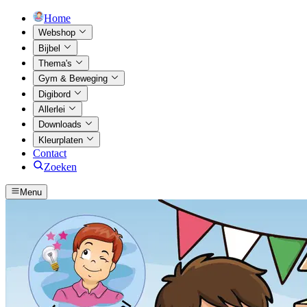
Home
Webshop
Bijbel
Thema's
Gym & Beweging
Digibord
Allerlei
Downloads
Kleurplaten
Contact
Zoeken
Menu