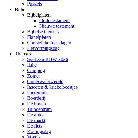
Puzzels
Bijbel
Bijbelplaten
Oude testament
Nieuwe testament
Bijbelse thema's
Flanelplaten
Christelijke feestdagen
Hervormingsdag
Thema's
Spot aan KBW 2026
Italië
Camping
Zomer
Onderwaterwereld
Insecten & kriebelbeestjes
Dierentuin
Boerderij
De haven
Tuincentrum
De auto
De markt
De fiets
Koningsdag
Vogels