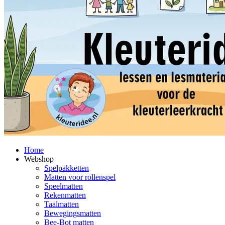
Home
Webshop
Spelpakketten
Matten voor rollenspel
Speelmatten
Rekenmatten
Taalmatten
Bewegingsmatten
Bee-Bot matten