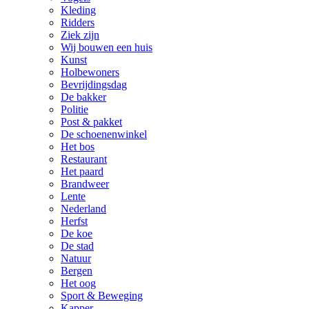
Kleding
Ridders
Ziek zijn
Wij bouwen een huis
Kunst
Holbewoners
Bevrijdingsdag
De bakker
Politie
Post & pakket
De schoenenwinkel
Het bos
Restaurant
Het paard
Brandweer
Lente
Nederland
Herfst
De koe
De stad
Natuur
Bergen
Het oog
Sport & Beweging
Kapper