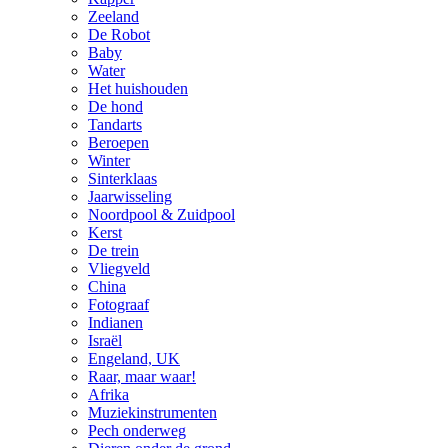
Zeeland
De Robot
Baby
Water
Het huishouden
De hond
Tandarts
Beroepen
Winter
Sinterklaas
Jaarwisseling
Noordpool & Zuidpool
Kerst
De trein
Vliegveld
China
Fotograaf
Indianen
Israël
Engeland, UK
Raar, maar waar!
Afrika
Muziekinstrumenten
Pech onderweg