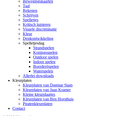
Bewegingskaarten
Taal
Rekenen
Schrijven
Spelletjes
Kritisch luisteren
Visuele discriminatie
Kleur
Denkontwikkeling
Spelletjesdag
Strandspelen
Koningsspelen
Outdoor spelen
Indoor spelen
Boerderijspelen
Waterspelen
Allerlei downloads
Kleurplaten
Kleurplaten van Dagmar Stam
Kleurplaten van Jaap Kramer
Kleine kleurplaatjes
Kleurplaten van Ben Horsthuis
Piratenkleurplaten
Contact