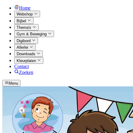
Home
Webshop
Bijbel
Thema's
Gym & Beweging
Digibord
Allerlei
Downloads
Kleurplaten
Contact
Zoeken
Menu