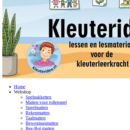
Home
Webshop
Spelpakketten
Matten voor rollenspel
Speelmatten
Rekenmatten
Taalmatten
Bewegingsmatten
Bee-Bot matten