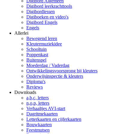
Digibord Algemeen
Digibord leerkrachttools
Digibordlessen
Digiboeken en video's
Digibord Engels
Engels
Allerlei
Bewegend leren
Kleutermuziekidee
Schooltuin
Poppenkast
Buitenspel
Moederdag / Vaderdag
Ontwikkelingsvoorsprong bij kleuters
Onderwijsinspectie & kleuters
Diploma's
Reviews
Downloads
a,b,c, letters
n,o,p, letters
Verhaaltjes AVI-start
Dagritmekaarten
Letterkaarten en cijferkaarten
Bouwkaarten
Feestmutsen