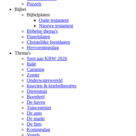
Puzzels
Bijbel
Bijbelplaten
Oude testament
Nieuwe testament
Bijbelse thema's
Flanelplaten
Christelijke feestdagen
Hervormingsdag
Thema's
Spot aan KBW 2026
Italië
Camping
Zomer
Onderwaterwereld
Insecten & kriebelbeestjes
Dierentuin
Boerderij
De haven
Tuincentrum
De auto
De markt
De fiets
Koningsdag
Vogels