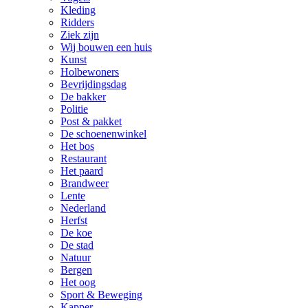
Kleding
Ridders
Ziek zijn
Wij bouwen een huis
Kunst
Holbewoners
Bevrijdingsdag
De bakker
Politie
Post & pakket
De schoenenwinkel
Het bos
Restaurant
Het paard
Brandweer
Lente
Nederland
Herfst
De koe
De stad
Natuur
Bergen
Het oog
Sport & Beweging
Kapper