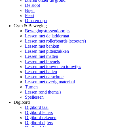
Dieren onder de grond
De sloot
Bijen
Feest
Oma en opa
Gym & Beweging
Bewegingstussendoortjes
Lessen met de laddermat
Lessen met rollerboards (scooters)
Lessen met banken
Lessen met pittenzakken
Lessen met matten
Lessen met hoepels
Lessen met touwen en touwtjes
Lessen met ballen
Lessen met parachute
Lessen met overig materiaal
Turnen
Lessen rond thema's
Spellessen
Digibord
Digibord taal
Digibord letters
Digibord rekenen
Digibord cijfers