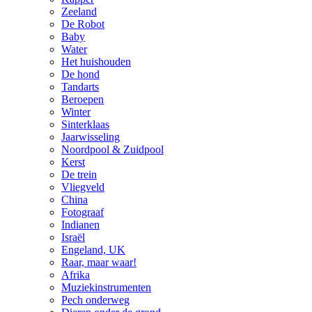
Zeeland
De Robot
Baby
Water
Het huishouden
De hond
Tandarts
Beroepen
Winter
Sinterklaas
Jaarwisseling
Noordpool & Zuidpool
Kerst
De trein
Vliegveld
China
Fotograaf
Indianen
Israël
Engeland, UK
Raar, maar waar!
Afrika
Muziekinstrumenten
Pech onderweg