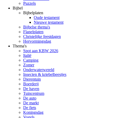
Puzzels
Bijbel
Bijbelplaten
Oude testament
Nieuwe testament
Bijbelse thema's
Flanelplaten
Christelijke feestdagen
Hervormingsdag
Thema's
Spot aan KBW 2026
Italië
Camping
Zomer
Onderwaterwereld
Insecten & kriebelbeestjes
Dierentuin
Boerderij
De haven
Tuincentrum
De auto
De markt
De fiets
Koningsdag
Vogels