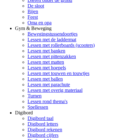
Dieren onder de grond
De sloot
Bijen
Feest
Oma en opa
Gym & Beweging
Bewegingstussendoortjes
Lessen met de laddermat
Lessen met rollerboards (scooters)
Lessen met banken
Lessen met pittenzakken
Lessen met matten
Lessen met hoepels
Lessen met touwen en touwtjes
Lessen met ballen
Lessen met parachute
Lessen met overig materiaal
Turnen
Lessen rond thema's
Spellessen
Digibord
Digibord taal
Digibord letters
Digibord rekenen
Digibord cijfers