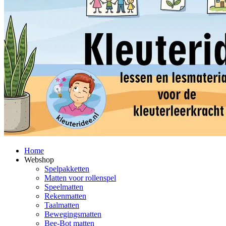
Home
Webshop
Spelpakketten
Matten voor rollenspel
Speelmatten
Rekenmatten
Taalmatten
Bewegingsmatten
Bee-Bot matten