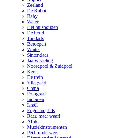
Zeeland
De Robot
Baby
Water
Het huishouden
De hond
Tandarts
Beroepen
Winter
Sinterklaas
Jaarwisseling
Noordpool & Zuidpool
Kerst
De trein
Vliegveld
China
Fotograaf
Indianen
Israël
Engeland, UK
Raar, maar waar!
Afrika
Muziekinstrumenten
Pech onderweg