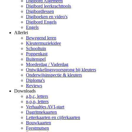
Digibord Algemeen
Digibord leerkrachttools
Digibordlessen
Digiboeken en video's
Digibord Engels
Engels
Allerlei
Bewegend leren
Kleutermuziekidee
Schooltuin
Poppenkast
Buitenspel
Moederdag / Vaderdag
Ontwikkelingsvoorsprong bij kleuters
Onderwijsinspectie & kleuters
Diploma's
Reviews
Downloads
a,b,c, letters
n,o,p, letters
Verhaaltjes AVI-start
Dagritmekaarten
Letterkaarten en cijferkaarten
Bouwkaarten
Feestmutsen