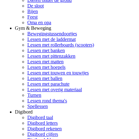
Dieren onder de grond
De sloot
Bijen
Feest
Oma en opa
Gym & Beweging
Bewegingstussendoortjes
Lessen met de laddermat
Lessen met rollerboards (scooters)
Lessen met banken
Lessen met pittenzakken
Lessen met matten
Lessen met hoepels
Lessen met touwen en touwtjes
Lessen met ballen
Lessen met parachute
Lessen met overig materiaal
Turnen
Lessen rond thema's
Spellessen
Digibord
Digibord taal
Digibord letters
Digibord rekenen
Digibord cijfers