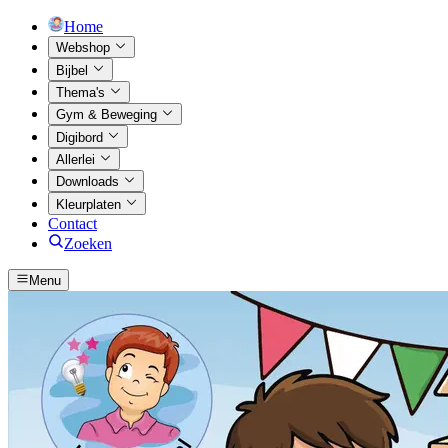
Home
Webshop
Bijbel
Thema's
Gym & Beweging
Digibord
Allerlei
Downloads
Kleurplaten
Contact
Zoeken
Menu