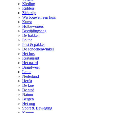
Kleding
Ridders
Ziek zijn
Wij bouwen een huis
Kunst
Holbewoners
Bevrijdingsdag
De bakker
Politie
Post & pakket
De schoenenwinkel
Het bos
Restaurant
Het paard
Brandweer
Lente
Nederland
Herfst
De koe
De stad
Natuur
Bergen
Het oog
Sport & Beweging
Kapper