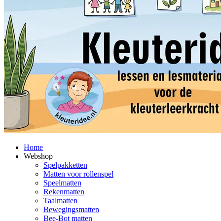
Home
Webshop
Spelpakketten
Matten voor rollenspel
Speelmatten
Rekenmatten
Taalmatten
Bewegingsmatten
Bee-Bot matten