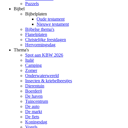
Puzzels
Bijbel
Bijbelplaten
Oude testament
Nieuwe testament
Bijbelse thema's
Flanelplaten
Christelijke feestdagen
Hervormingsdag
Thema's
Spot aan KBW 2026
Italië
Camping
Zomer
Onderwaterwereld
Insecten & kriebelbeestjes
Dierentuin
Boerderij
De haven
Tuincentrum
De auto
De markt
De fiets
Koningsdag
Vogels