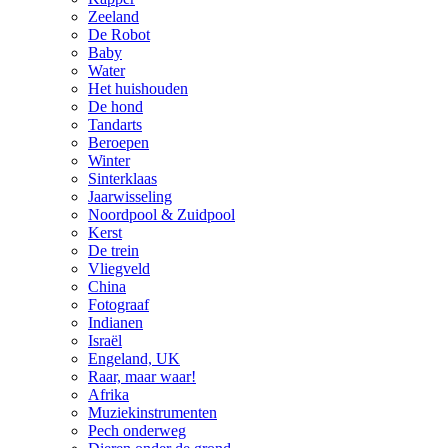
Zeeland
De Robot
Baby
Water
Het huishouden
De hond
Tandarts
Beroepen
Winter
Sinterklaas
Jaarwisseling
Noordpool & Zuidpool
Kerst
De trein
Vliegveld
China
Fotograaf
Indianen
Israël
Engeland, UK
Raar, maar waar!
Afrika
Muziekinstrumenten
Pech onderweg