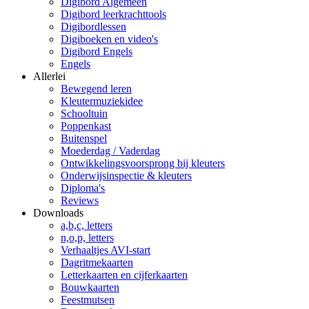
Digibord Algemeen
Digibord leerkrachttools
Digibordlessen
Digiboeken en video's
Digibord Engels
Engels
Allerlei
Bewegend leren
Kleutermuziekidee
Schooltuin
Poppenkast
Buitenspel
Moederdag / Vaderdag
Ontwikkelingsvoorsprong bij kleuters
Onderwijsinspectie & kleuters
Diploma's
Reviews
Downloads
a,b,c, letters
n,o,p, letters
Verhaaltjes AVI-start
Dagritmekaarten
Letterkaarten en cijferkaarten
Bouwkaarten
Feestmutsen