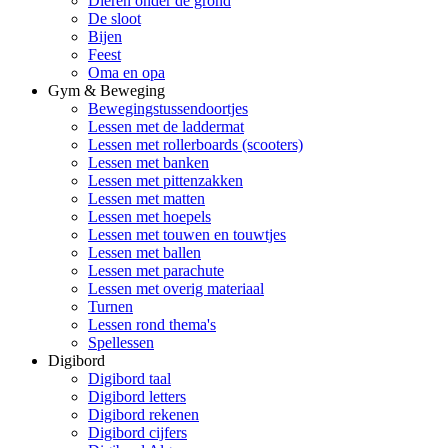
Dieren onder de grond
De sloot
Bijen
Feest
Oma en opa
Gym & Beweging
Bewegingstussendoortjes
Lessen met de laddermat
Lessen met rollerboards (scooters)
Lessen met banken
Lessen met pittenzakken
Lessen met matten
Lessen met hoepels
Lessen met touwen en touwtjes
Lessen met ballen
Lessen met parachute
Lessen met overig materiaal
Turnen
Lessen rond thema's
Spellessen
Digibord
Digibord taal
Digibord letters
Digibord rekenen
Digibord cijfers