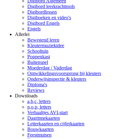
Digibord Algemeen
Digibord leerkrachttools
Digibordlessen
Digiboeken en video's
Digibord Engels
Engels
Allerlei
Bewegend leren
Kleutermuziekidee
Schooltuin
Poppenkast
Buitenspel
Moederdag / Vaderdag
Ontwikkelingsvoorsprong bij kleuters
Onderwijsinspectie & kleuters
Diploma's
Reviews
Downloads
a,b,c, letters
n,o,p, letters
Verhaaltjes AVI-start
Dagritmekaarten
Letterkaarten en cijferkaarten
Bouwkaarten
Feestmutsen