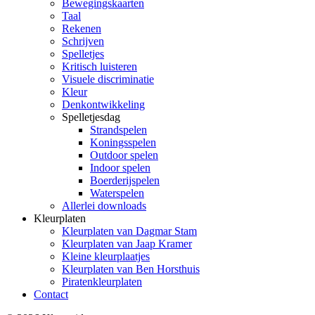
Bewegingskaarten
Taal
Rekenen
Schrijven
Spelletjes
Kritisch luisteren
Visuele discriminatie
Kleur
Denkontwikkeling
Spelletjesdag
Strandspelen
Koningsspelen
Outdoor spelen
Indoor spelen
Boerderijspelen
Waterspelen
Allerlei downloads
Kleurplaten
Kleurplaten van Dagmar Stam
Kleurplaten van Jaap Kramer
Kleine kleurplaatjes
Kleurplaten van Ben Horsthuis
Piratenkleurplaten
Contact