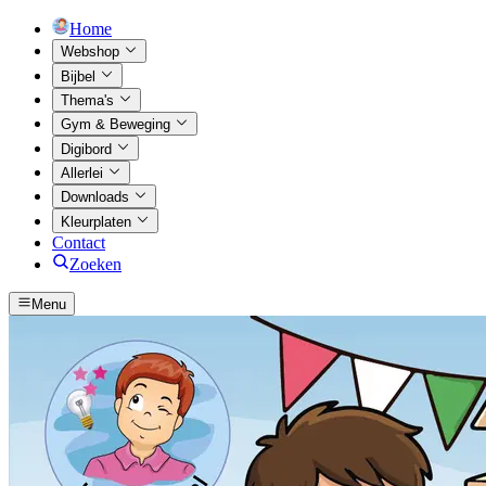
Home
Webshop
Bijbel
Thema's
Gym & Beweging
Digibord
Allerlei
Downloads
Kleurplaten
Contact
Zoeken
Menu