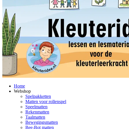
Home
Webshop
Spelpakketten
Matten voor rollenspel
Speelmatten
Rekenmatten
Taalmatten
Bewegingsmatten
Bee-Bot matten