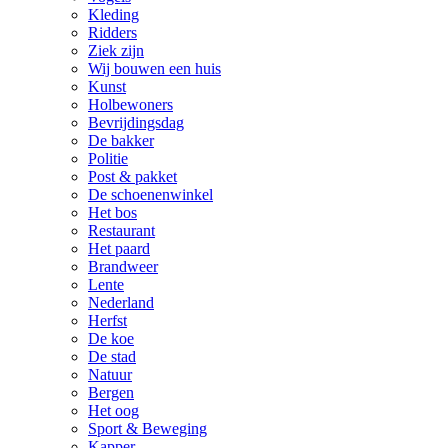
Kleding
Ridders
Ziek zijn
Wij bouwen een huis
Kunst
Holbewoners
Bevrijdingsdag
De bakker
Politie
Post & pakket
De schoenenwinkel
Het bos
Restaurant
Het paard
Brandweer
Lente
Nederland
Herfst
De koe
De stad
Natuur
Bergen
Het oog
Sport & Beweging
Kapper