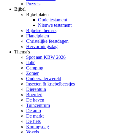
Puzzels
Bijbel
Bijbelplaten
Oude testament
Nieuwe testament
Bijbelse thema's
Flanelplaten
Christelijke feestdagen
Hervormingsdag
Thema's
Spot aan KBW 2026
Italië
Camping
Zomer
Onderwaterwereld
Insecten & kriebelbeestjes
Dierentuin
Boerderij
De haven
Tuincentrum
De auto
De markt
De fiets
Koningsdag
Vogels