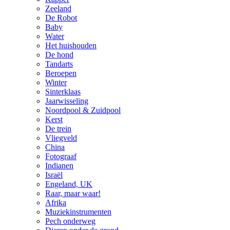
Zeeland
De Robot
Baby
Water
Het huishouden
De hond
Tandarts
Beroepen
Winter
Sinterklaas
Jaarwisseling
Noordpool & Zuidpool
Kerst
De trein
Vliegveld
China
Fotograaf
Indianen
Israël
Engeland, UK
Raar, maar waar!
Afrika
Muziekinstrumenten
Pech onderweg