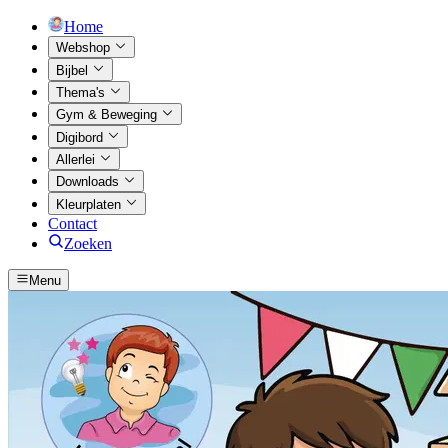
Home
Webshop
Bijbel
Thema's
Gym & Beweging
Digibord
Allerlei
Downloads
Kleurplaten
Contact
Zoeken
Menu