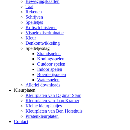
Bewegingskaarten
Taal
Rekenen
Schrijven
Spelletjes
Kritisch luisteren
Visuele discriminatie
Kleur
Denkontwikkeling
Spelletjesdag
Strandspelen
Koningsspelen
Outdoor spelen
Indoor spelen
Boerderijspelen
Waterspelen
Allerlei downloads
Kleurplaten
Kleurplaten van Dagmar Stam
Kleurplaten van Jaap Kramer
Kleine kleurplaatjes
Kleurplaten van Ben Horsthuis
Piratenkleurplaten
Contact