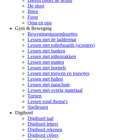
Dieren onder de grond
De sloot
Bijen
Feest
Oma en opa
Gym & Beweging
Bewegingstussendoortjes
Lessen met de laddermat
Lessen met rollerboards (scooters)
Lessen met banken
Lessen met pittenzakken
Lessen met matten
Lessen met hoepels
Lessen met touwen en touwtjes
Lessen met ballen
Lessen met parachute
Lessen met overig materiaal
Turnen
Lessen rond thema's
Spellessen
Digibord
Digibord taal
Digibord letters
Digibord rekenen
Digibord cijfers