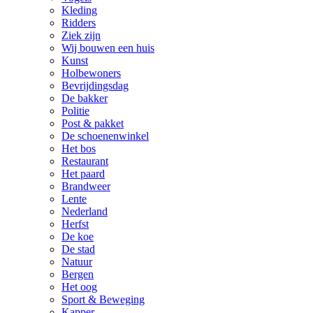
Kleding
Ridders
Ziek zijn
Wij bouwen een huis
Kunst
Holbewoners
Bevrijdingsdag
De bakker
Politie
Post & pakket
De schoenenwinkel
Het bos
Restaurant
Het paard
Brandweer
Lente
Nederland
Herfst
De koe
De stad
Natuur
Bergen
Het oog
Sport & Beweging
Kapper