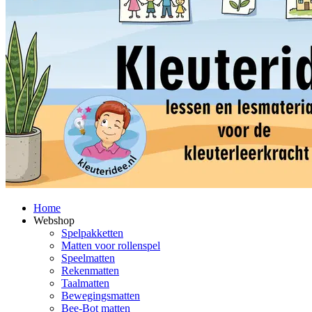
Home
Webshop
Spelpakketten
Matten voor rollenspel
Speelmatten
Rekenmatten
Taalmatten
Bewegingsmatten
Bee-Bot matten