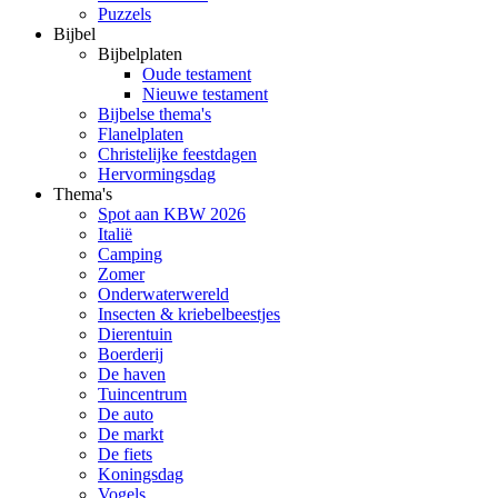
Puzzels
Bijbel
Bijbelplaten
Oude testament
Nieuwe testament
Bijbelse thema's
Flanelplaten
Christelijke feestdagen
Hervormingsdag
Thema's
Spot aan KBW 2026
Italië
Camping
Zomer
Onderwaterwereld
Insecten & kriebelbeestjes
Dierentuin
Boerderij
De haven
Tuincentrum
De auto
De markt
De fiets
Koningsdag
Vogels