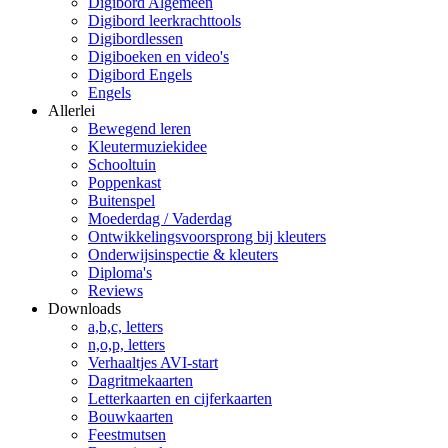
Digibord Algemeen
Digibord leerkrachttools
Digibordlessen
Digiboeken en video's
Digibord Engels
Engels
Allerlei
Bewegend leren
Kleutermuziekidee
Schooltuin
Poppenkast
Buitenspel
Moederdag / Vaderdag
Ontwikkelingsvoorsprong bij kleuters
Onderwijsinspectie & kleuters
Diploma's
Reviews
Downloads
a,b,c, letters
n,o,p, letters
Verhaaltjes AVI-start
Dagritmekaarten
Letterkaarten en cijferkaarten
Bouwkaarten
Feestmutsen