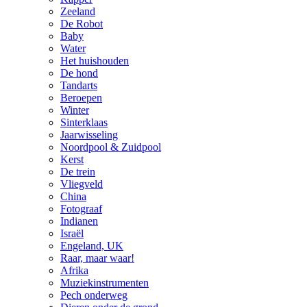
Zeeland
De Robot
Baby
Water
Het huishouden
De hond
Tandarts
Beroepen
Winter
Sinterklaas
Jaarwisseling
Noordpool & Zuidpool
Kerst
De trein
Vliegveld
China
Fotograaf
Indianen
Israël
Engeland, UK
Raar, maar waar!
Afrika
Muziekinstrumenten
Pech onderweg