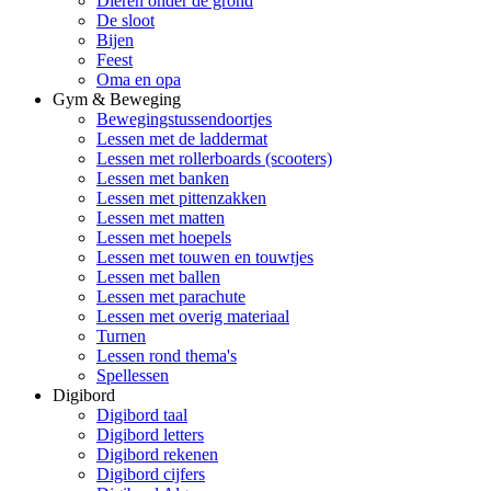
Dieren onder de grond
De sloot
Bijen
Feest
Oma en opa
Gym & Beweging
Bewegingstussendoortjes
Lessen met de laddermat
Lessen met rollerboards (scooters)
Lessen met banken
Lessen met pittenzakken
Lessen met matten
Lessen met hoepels
Lessen met touwen en touwtjes
Lessen met ballen
Lessen met parachute
Lessen met overig materiaal
Turnen
Lessen rond thema's
Spellessen
Digibord
Digibord taal
Digibord letters
Digibord rekenen
Digibord cijfers