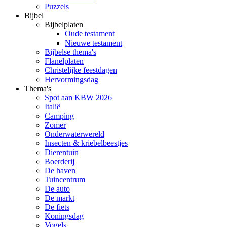
Puzzels
Bijbel
Bijbelplaten
Oude testament
Nieuwe testament
Bijbelse thema's
Flanelplaten
Christelijke feestdagen
Hervormingsdag
Thema's
Spot aan KBW 2026
Italië
Camping
Zomer
Onderwaterwereld
Insecten & kriebelbeestjes
Dierentuin
Boerderij
De haven
Tuincentrum
De auto
De markt
De fiets
Koningsdag
Vogels