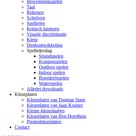
Bewegingskaarten
Taal
Rekenen
Schrijven
Spelletjes
Kritisch luisteren
Visuele discriminatie
Kleur
Denkontwikkeling
Spelletjesdag
Strandspelen
Koningsspelen
Outdoor spelen
Indoor spelen
Boerderijspelen
Waterspelen
Allerlei downloads
Kleurplaten
Kleurplaten van Dagmar Stam
Kleurplaten van Jaap Kramer
Kleine kleurplaatjes
Kleurplaten van Ben Horsthuis
Piratenkleurplaten
Contact