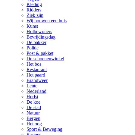
Kleding
Ridders
Ziek zijn
Wij bouwen een huis
Kunst
Holbewoners
Bevrijdingsdag
De bakker
Politie
Post & pakket
De schoenenwinkel
Het bos
Restaurant
Het paard
Brandweer
Lente
Nederland
Herfst
De koe
De stad
Natuur
Bergen
Het oog
Sport & Beweging
Kapper