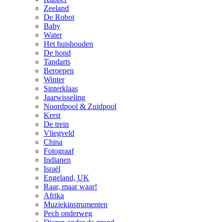
Zeeland
De Robot
Baby
Water
Het huishouden
De hond
Tandarts
Beroepen
Winter
Sinterklaas
Jaarwisseling
Noordpool & Zuidpool
Kerst
De trein
Vliegveld
China
Fotograaf
Indianen
Israël
Engeland, UK
Raar, maar waar!
Afrika
Muziekinstrumenten
Pech onderweg