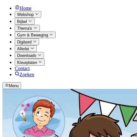
Home
Webshop
Bijbel
Thema's
Gym & Beweging
Digibord
Allerlei
Downloads
Kleurplaten
Contact
Zoeken
Menu