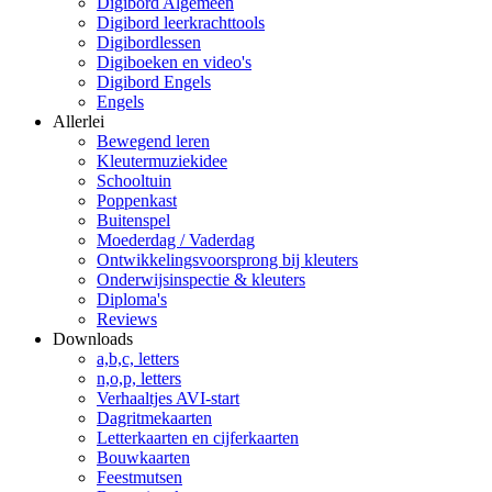
Digibord Algemeen
Digibord leerkrachttools
Digibordlessen
Digiboeken en video's
Digibord Engels
Engels
Allerlei
Bewegend leren
Kleutermuziekidee
Schooltuin
Poppenkast
Buitenspel
Moederdag / Vaderdag
Ontwikkelingsvoorsprong bij kleuters
Onderwijsinspectie & kleuters
Diploma's
Reviews
Downloads
a,b,c, letters
n,o,p, letters
Verhaaltjes AVI-start
Dagritmekaarten
Letterkaarten en cijferkaarten
Bouwkaarten
Feestmutsen