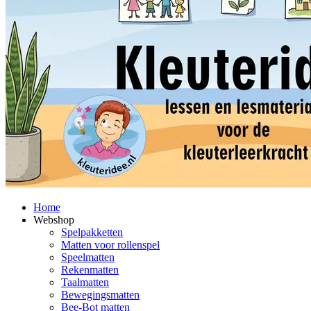
Home
Webshop
Spelpakketten
Matten voor rollenspel
Speelmatten
Rekenmatten
Taalmatten
Bewegingsmatten
Bee-Bot matten