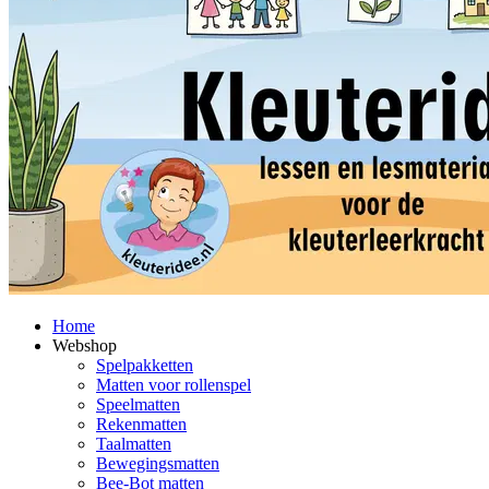
Home
Webshop
Spelpakketten
Matten voor rollenspel
Speelmatten
Rekenmatten
Taalmatten
Bewegingsmatten
Bee-Bot matten