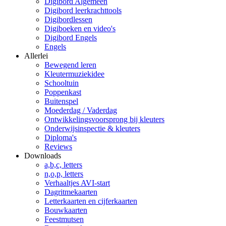
Digibord Algemeen
Digibord leerkrachttools
Digibordlessen
Digiboeken en video's
Digibord Engels
Engels
Allerlei
Bewegend leren
Kleutermuziekidee
Schooltuin
Poppenkast
Buitenspel
Moederdag / Vaderdag
Ontwikkelingsvoorsprong bij kleuters
Onderwijsinspectie & kleuters
Diploma's
Reviews
Downloads
a,b,c, letters
n,o,p, letters
Verhaaltjes AVI-start
Dagritmekaarten
Letterkaarten en cijferkaarten
Bouwkaarten
Feestmutsen