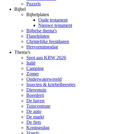
Puzzels
Bijbel
Bijbelplaten
Oude testament
Nieuwe testament
Bijbelse thema's
Flanelplaten
Christelijke feestdagen
Hervormingsdag
Thema's
Spot aan KBW 2026
Italië
Camping
Zomer
Onderwaterwereld
Insecten & kriebelbeestjes
Dierentuin
Boerderij
De haven
Tuincentrum
De auto
De markt
De fiets
Koningsdag
Vogels