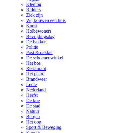
Kleding
Ridders
Ziek zijn
Wij bouwen een huis
Kunst
Holbewoners
Bevrijdingsdag
De bakker
Politie
Post & pakket
De schoenenwinkel
Het bos
Restaurant
Het paard
Brandweer
Lente
Nederland
Herfst
De koe
De stad
Natuur
Bergen
Het oog
Sport & Beweging
Kapper