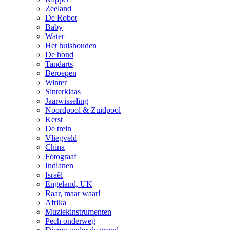
Zeeland
De Robot
Baby
Water
Het huishouden
De hond
Tandarts
Beroepen
Winter
Sinterklaas
Jaarwisseling
Noordpool & Zuidpool
Kerst
De trein
Vliegveld
China
Fotograaf
Indianen
Israël
Engeland, UK
Raar, maar waar!
Afrika
Muziekinstrumenten
Pech onderweg