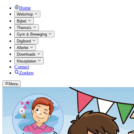
Home
Webshop
Bijbel
Thema's
Gym & Beweging
Digibord
Allerlei
Downloads
Kleurplaten
Contact
Zoeken
Menu