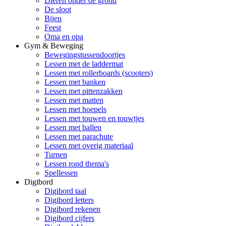
Dieren onder de grond
De sloot
Bijen
Feest
Oma en opa
Gym & Beweging
Bewegingstussendoortjes
Lessen met de laddermat
Lessen met rollerboards (scooters)
Lessen met banken
Lessen met pittenzakken
Lessen met matten
Lessen met hoepels
Lessen met touwen en touwtjes
Lessen met ballen
Lessen met parachute
Lessen met overig materiaal
Turnen
Lessen rond thema's
Spellessen
Digibord
Digibord taal
Digibord letters
Digibord rekenen
Digibord cijfers