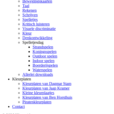
Bewegingskaarten
Taal
Rekenen
Schrijven
Spelletjes
Kritisch luisteren
Visuele discriminatie
Kleur
Denkontwikkeling
Spelletjesdag
Strandspelen
Koningsspelen
Outdoor spelen
Indoor spelen
Boerderijspelen
Waterspelen
Allerlei downloads
Kleurplaten
Kleurplaten van Dagmar Stam
Kleurplaten van Jaap Kramer
Kleine kleurplaatjes
Kleurplaten van Ben Horsthuis
Piratenkleurplaten
Contact