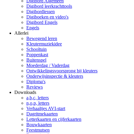
Digibord Algemeen
Digibord leerkrachttools
Digibordlessen
Digiboeken en video's
Digibord Engels
Engels
Allerlei
Bewegend leren
Kleutermuziekidee
Schooltuin
Poppenkast
Buitenspel
Moederdag / Vaderdag
Ontwikkelingsvoorsprong bij kleuters
Onderwijsinspectie & kleuters
Diploma's
Reviews
Downloads
a,b,c, letters
n,o,p, letters
Verhaaltjes AVI-start
Dagritmekaarten
Letterkaarten en cijferkaarten
Bouwkaarten
Feestmutsen