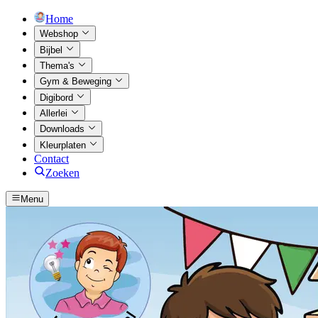
Home
Webshop
Bijbel
Thema's
Gym & Beweging
Digibord
Allerlei
Downloads
Kleurplaten
Contact
Zoeken
Menu