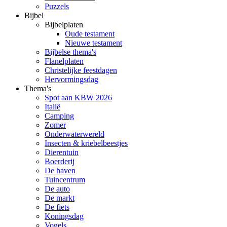
Puzzels
Bijbel
Bijbelplaten
Oude testament
Nieuwe testament
Bijbelse thema's
Flanelplaten
Christelijke feestdagen
Hervormingsdag
Thema's
Spot aan KBW 2026
Italië
Camping
Zomer
Onderwaterwereld
Insecten & kriebelbeestjes
Dierentuin
Boerderij
De haven
Tuincentrum
De auto
De markt
De fiets
Koningsdag
Vogels