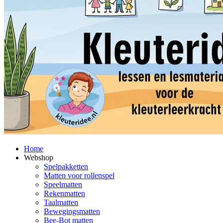
Home
Webshop
Spelpakketten
Matten voor rollenspel
Speelmatten
Rekenmatten
Taalmatten
Bewegingsmatten
Bee-Bot matten