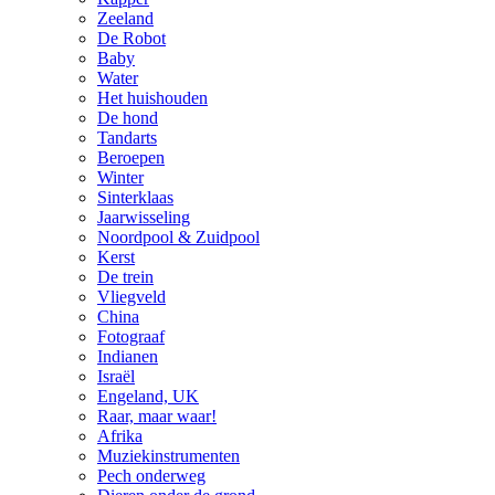
Zeeland
De Robot
Baby
Water
Het huishouden
De hond
Tandarts
Beroepen
Winter
Sinterklaas
Jaarwisseling
Noordpool & Zuidpool
Kerst
De trein
Vliegveld
China
Fotograaf
Indianen
Israël
Engeland, UK
Raar, maar waar!
Afrika
Muziekinstrumenten
Pech onderweg