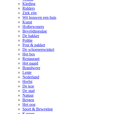
Kleding
Ridders
Ziek zijn
Wij bouwen een huis
Kunst
Holbewoners
Bevrijdingsdag
De bakker
Politie
Post & pakket
De schoenenwinkel
Het bos
Restaurant
Het paard
Brandweer
Lente
Nederland
Herfst
De koe
De stad
Natuur
Bergen
Het oog
Sport & Beweging
Kapper