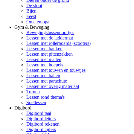
Dieren onder de grond
De sloot
Bijen
Feest
Oma en opa
Gym & Beweging
Bewegingstussendoortjes
Lessen met de laddermat
Lessen met rollerboards (scooters)
Lessen met banken
Lessen met pittenzakken
Lessen met matten
Lessen met hoepels
Lessen met touwen en touwtjes
Lessen met ballen
Lessen met parachute
Lessen met overig materiaal
Turnen
Lessen rond thema's
Spellessen
Digibord
Digibord taal
Digibord letters
Digibord rekenen
Digibord cijfers