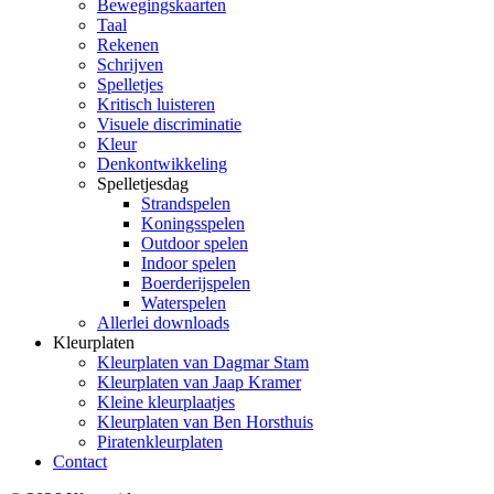
Bewegingskaarten
Taal
Rekenen
Schrijven
Spelletjes
Kritisch luisteren
Visuele discriminatie
Kleur
Denkontwikkeling
Spelletjesdag
Strandspelen
Koningsspelen
Outdoor spelen
Indoor spelen
Boerderijspelen
Waterspelen
Allerlei downloads
Kleurplaten
Kleurplaten van Dagmar Stam
Kleurplaten van Jaap Kramer
Kleine kleurplaatjes
Kleurplaten van Ben Horsthuis
Piratenkleurplaten
Contact