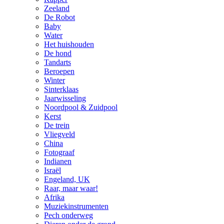
Zeeland
De Robot
Baby
Water
Het huishouden
De hond
Tandarts
Beroepen
Winter
Sinterklaas
Jaarwisseling
Noordpool & Zuidpool
Kerst
De trein
Vliegveld
China
Fotograaf
Indianen
Israël
Engeland, UK
Raar, maar waar!
Afrika
Muziekinstrumenten
Pech onderweg