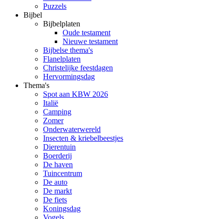
Puzzels
Bijbel
Bijbelplaten
Oude testament
Nieuwe testament
Bijbelse thema's
Flanelplaten
Christelijke feestdagen
Hervormingsdag
Thema's
Spot aan KBW 2026
Italië
Camping
Zomer
Onderwaterwereld
Insecten & kriebelbeestjes
Dierentuin
Boerderij
De haven
Tuincentrum
De auto
De markt
De fiets
Koningsdag
Vogels