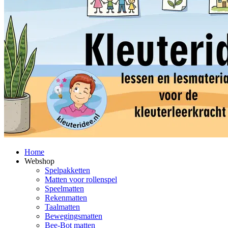
Home
Webshop
Spelpakketten
Matten voor rollenspel
Speelmatten
Rekenmatten
Taalmatten
Bewegingsmatten
Bee-Bot matten