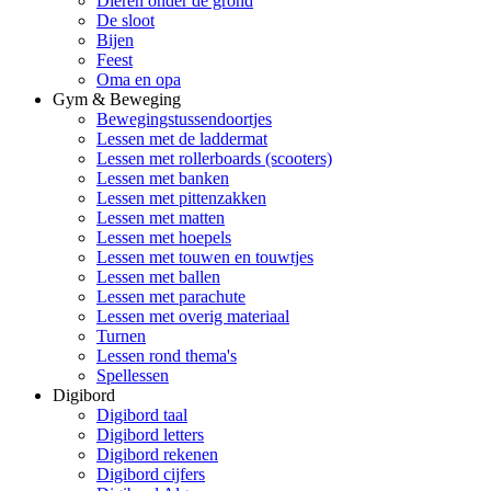
Dieren onder de grond
De sloot
Bijen
Feest
Oma en opa
Gym & Beweging
Bewegingstussendoortjes
Lessen met de laddermat
Lessen met rollerboards (scooters)
Lessen met banken
Lessen met pittenzakken
Lessen met matten
Lessen met hoepels
Lessen met touwen en touwtjes
Lessen met ballen
Lessen met parachute
Lessen met overig materiaal
Turnen
Lessen rond thema's
Spellessen
Digibord
Digibord taal
Digibord letters
Digibord rekenen
Digibord cijfers