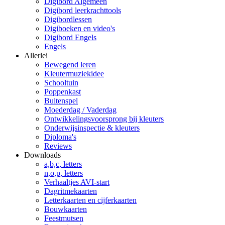
Digibord Algemeen
Digibord leerkrachttools
Digibordlessen
Digiboeken en video's
Digibord Engels
Engels
Allerlei
Bewegend leren
Kleutermuziekidee
Schooltuin
Poppenkast
Buitenspel
Moederdag / Vaderdag
Ontwikkelingsvoorsprong bij kleuters
Onderwijsinspectie & kleuters
Diploma's
Reviews
Downloads
a,b,c, letters
n,o,p, letters
Verhaaltjes AVI-start
Dagritmekaarten
Letterkaarten en cijferkaarten
Bouwkaarten
Feestmutsen