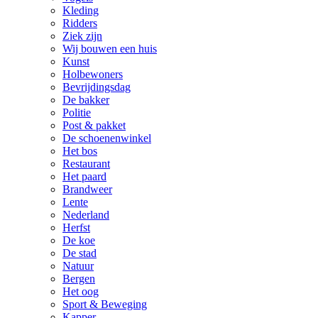
Kleding
Ridders
Ziek zijn
Wij bouwen een huis
Kunst
Holbewoners
Bevrijdingsdag
De bakker
Politie
Post & pakket
De schoenenwinkel
Het bos
Restaurant
Het paard
Brandweer
Lente
Nederland
Herfst
De koe
De stad
Natuur
Bergen
Het oog
Sport & Beweging
Kapper