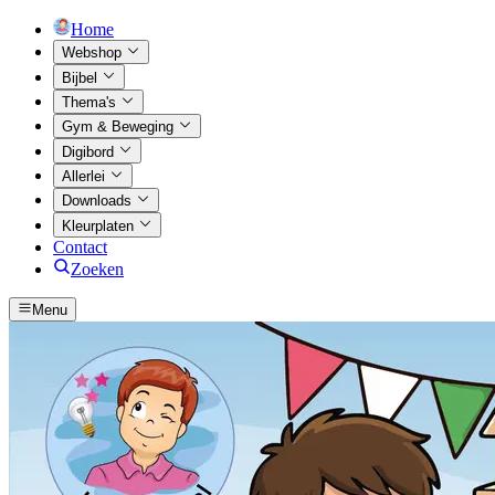
Home
Webshop
Bijbel
Thema's
Gym & Beweging
Digibord
Allerlei
Downloads
Kleurplaten
Contact
Zoeken
Menu