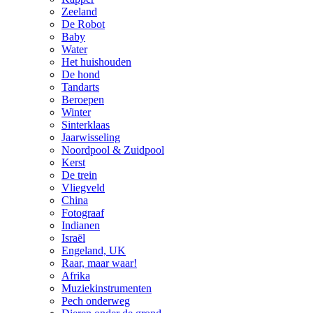
Zeeland
De Robot
Baby
Water
Het huishouden
De hond
Tandarts
Beroepen
Winter
Sinterklaas
Jaarwisseling
Noordpool & Zuidpool
Kerst
De trein
Vliegveld
China
Fotograaf
Indianen
Israël
Engeland, UK
Raar, maar waar!
Afrika
Muziekinstrumenten
Pech onderweg