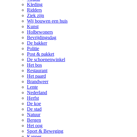
Kleding
Ridders
Ziek zijn
Wij bouwen een huis
Kunst
Holbewoners
Bevrijdingsdag
De bakker
Politie
Post & pakket
De schoenenwinkel
Het bos
Restaurant
Het paard
Brandweer
Lente
Nederland
Herfst
De koe
De stad
Natuur
Bergen
Het oog
Sport & Beweging
Kapper