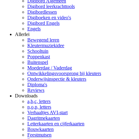
Digibord Algemeen
Digibord leerkrachttools
Digibordlessen
Digiboeken en video's
Digibord Engels
Engels
Allerlei
Bewegend leren
Kleutermuziekidee
Schooltuin
Poppenkast
Buitenspel
Moederdag / Vaderdag
Ontwikkelingsvoorsprong bij kleuters
Onderwijsinspectie & kleuters
Diploma's
Reviews
Downloads
a,b,c, letters
n,o,p, letters
Verhaaltjes AVI-start
Dagritmekaarten
Letterkaarten en cijferkaarten
Bouwkaarten
Feestmutsen