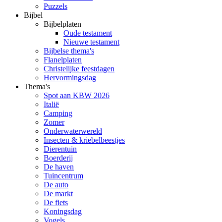
Puzzels
Bijbel
Bijbelplaten
Oude testament
Nieuwe testament
Bijbelse thema's
Flanelplaten
Christelijke feestdagen
Hervormingsdag
Thema's
Spot aan KBW 2026
Italië
Camping
Zomer
Onderwaterwereld
Insecten & kriebelbeestjes
Dierentuin
Boerderij
De haven
Tuincentrum
De auto
De markt
De fiets
Koningsdag
Vogels