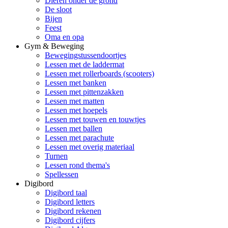
Dieren onder de grond
De sloot
Bijen
Feest
Oma en opa
Gym & Beweging
Bewegingstussendoortjes
Lessen met de laddermat
Lessen met rollerboards (scooters)
Lessen met banken
Lessen met pittenzakken
Lessen met matten
Lessen met hoepels
Lessen met touwen en touwtjes
Lessen met ballen
Lessen met parachute
Lessen met overig materiaal
Turnen
Lessen rond thema's
Spellessen
Digibord
Digibord taal
Digibord letters
Digibord rekenen
Digibord cijfers