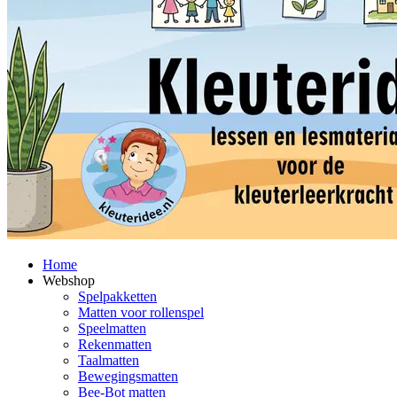
Home
Webshop
Spelpakketten
Matten voor rollenspel
Speelmatten
Rekenmatten
Taalmatten
Bewegingsmatten
Bee-Bot matten