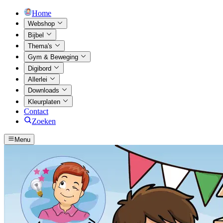
Home
Webshop
Bijbel
Thema's
Gym & Beweging
Digibord
Allerlei
Downloads
Kleurplaten
Contact
Zoeken
Menu