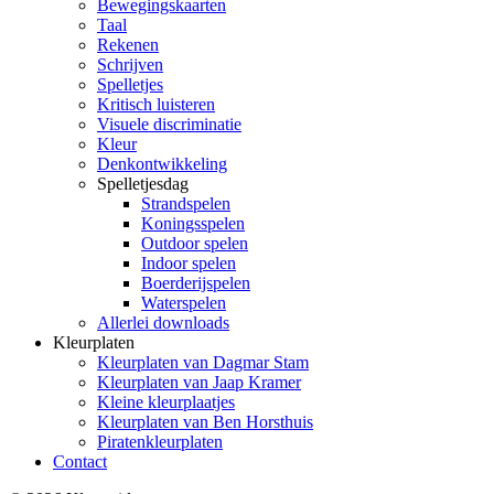
Bewegingskaarten
Taal
Rekenen
Schrijven
Spelletjes
Kritisch luisteren
Visuele discriminatie
Kleur
Denkontwikkeling
Spelletjesdag
Strandspelen
Koningsspelen
Outdoor spelen
Indoor spelen
Boerderijspelen
Waterspelen
Allerlei downloads
Kleurplaten
Kleurplaten van Dagmar Stam
Kleurplaten van Jaap Kramer
Kleine kleurplaatjes
Kleurplaten van Ben Horsthuis
Piratenkleurplaten
Contact