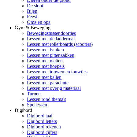
Dieren onder de grond
De sloot
Bijen
Feest
Oma en opa
Gym & Beweging
Bewegingstussendoortjes
Lessen met de laddermat
Lessen met rollerboards (scooters)
Lessen met banken
Lessen met pittenzakken
Lessen met matten
Lessen met hoepels
Lessen met touwen en touwtjes
Lessen met ballen
Lessen met parachute
Lessen met overig materiaal
Turnen
Lessen rond thema's
Spellessen
Digibord
Digibord taal
Digibord letters
Digibord rekenen
Digibord cijfers