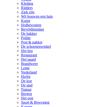
Kleding
Ridders
Ziek zijn
Wij bouwen een huis
Kunst
Holbewoners
Bevrijdingsdag
De bakker
Politie
Post & pakket
De schoenenwinkel
Het bos
Restaurant
Het paard
Brandweer
Lente
Nederland
Herfst
De koe
De stad
Natuur
Bergen
Het oog
Sport & Beweging
Kapper