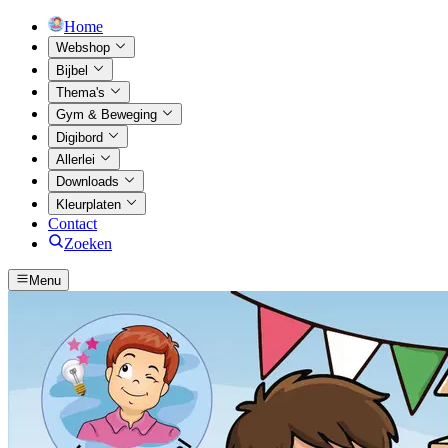
Home
Webshop
Bijbel
Thema's
Gym & Beweging
Digibord
Allerlei
Downloads
Kleurplaten
Contact
Zoeken
Menu