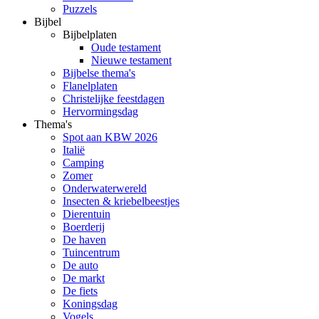
Puzzels
Bijbel
Bijbelplaten
Oude testament
Nieuwe testament
Bijbelse thema's
Flanelplaten
Christelijke feestdagen
Hervormingsdag
Thema's
Spot aan KBW 2026
Italië
Camping
Zomer
Onderwaterwereld
Insecten & kriebelbeestjes
Dierentuin
Boerderij
De haven
Tuincentrum
De auto
De markt
De fiets
Koningsdag
Vogels