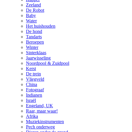
Zeeland
De Robot
Baby
Water
Het huishouden
De hond
Tandarts
Beroepen
Winter
Sinterklaas
Jaarwisseling
Noordpool & Zuidpool
Kerst
De trein
Vliegveld
China
Fotograaf
Indianen
Israël
Engeland, UK
Raar, maar waar!
Afrika
Muziekinstrumenten
Pech onderweg