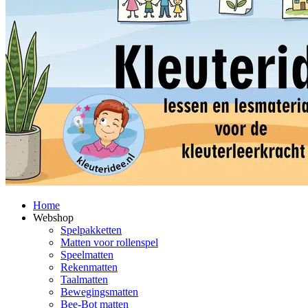
Home
Webshop
Spelpakketten
Matten voor rollenspel
Speelmatten
Rekenmatten
Taalmatten
Bewegingsmatten
Bee-Bot matten