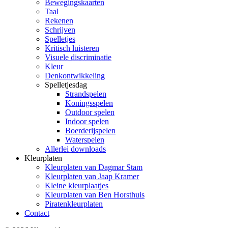
Bewegingskaarten
Taal
Rekenen
Schrijven
Spelletjes
Kritisch luisteren
Visuele discriminatie
Kleur
Denkontwikkeling
Spelletjesdag
Strandspelen
Koningsspelen
Outdoor spelen
Indoor spelen
Boerderijspelen
Waterspelen
Allerlei downloads
Kleurplaten
Kleurplaten van Dagmar Stam
Kleurplaten van Jaap Kramer
Kleine kleurplaatjes
Kleurplaten van Ben Horsthuis
Piratenkleurplaten
Contact