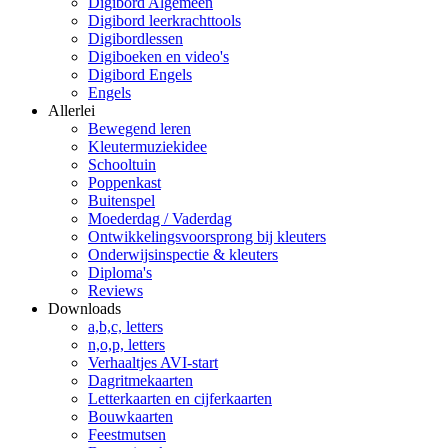
Digibord Algemeen
Digibord leerkrachttools
Digibordlessen
Digiboeken en video's
Digibord Engels
Engels
Allerlei
Bewegend leren
Kleutermuziekidee
Schooltuin
Poppenkast
Buitenspel
Moederdag / Vaderdag
Ontwikkelingsvoorsprong bij kleuters
Onderwijsinspectie & kleuters
Diploma's
Reviews
Downloads
a,b,c, letters
n,o,p, letters
Verhaaltjes AVI-start
Dagritmekaarten
Letterkaarten en cijferkaarten
Bouwkaarten
Feestmutsen