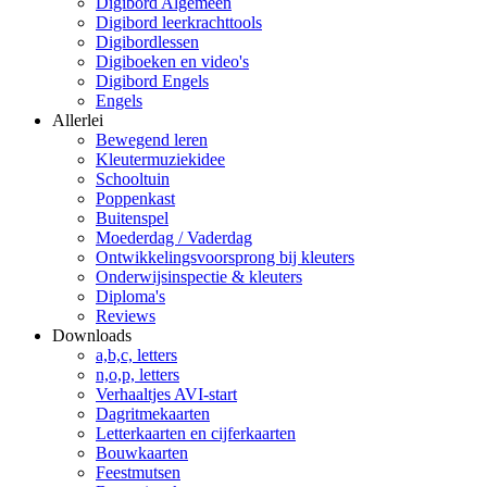
Digibord Algemeen
Digibord leerkrachttools
Digibordlessen
Digiboeken en video's
Digibord Engels
Engels
Allerlei
Bewegend leren
Kleutermuziekidee
Schooltuin
Poppenkast
Buitenspel
Moederdag / Vaderdag
Ontwikkelingsvoorsprong bij kleuters
Onderwijsinspectie & kleuters
Diploma's
Reviews
Downloads
a,b,c, letters
n,o,p, letters
Verhaaltjes AVI-start
Dagritmekaarten
Letterkaarten en cijferkaarten
Bouwkaarten
Feestmutsen