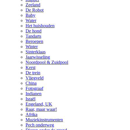
Zeeland
De Robot
Baby
Water
Het huishouden
De hond
Tandarts
Beroepen
Winter
Sinterklaas
Jaarwisseling
Noordpool & Zuidpool
Kerst
De trein
Vliegveld
China
Fotograaf
Indianen
Israël
Engeland, UK
Raar, maar waar!
Afrika
Muziekinstrumenten
Pech onderweg