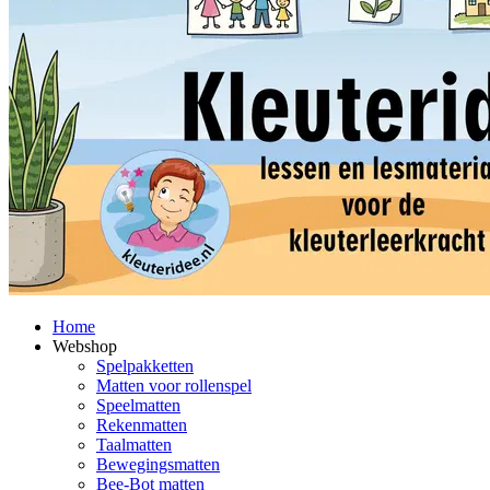
Home
Webshop
Spelpakketten
Matten voor rollenspel
Speelmatten
Rekenmatten
Taalmatten
Bewegingsmatten
Bee-Bot matten