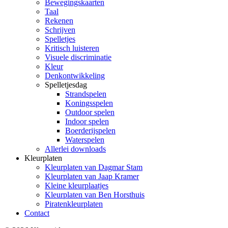
Bewegingskaarten
Taal
Rekenen
Schrijven
Spelletjes
Kritisch luisteren
Visuele discriminatie
Kleur
Denkontwikkeling
Spelletjesdag
Strandspelen
Koningsspelen
Outdoor spelen
Indoor spelen
Boerderijspelen
Waterspelen
Allerlei downloads
Kleurplaten
Kleurplaten van Dagmar Stam
Kleurplaten van Jaap Kramer
Kleine kleurplaatjes
Kleurplaten van Ben Horsthuis
Piratenkleurplaten
Contact