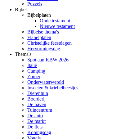
Puzzels
Bijbel
Bijbelplaten
Oude testament
Nieuwe testament
Bijbelse thema's
Flanelplaten
Christelijke feestdagen
Hervormingsdag
Thema's
Spot aan KBW 2026
Italië
Camping
Zomer
Onderwaterwereld
Insecten & kriebelbeestjes
Dierentuin
Boerderij
De haven
Tuincentrum
De auto
De markt
De fiets
Koningsdag
Vogels