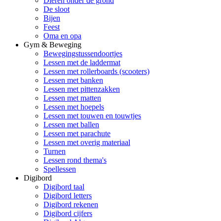
Dieren onder de grond
De sloot
Bijen
Feest
Oma en opa
Gym & Beweging
Bewegingstussendoortjes
Lessen met de laddermat
Lessen met rollerboards (scooters)
Lessen met banken
Lessen met pittenzakken
Lessen met matten
Lessen met hoepels
Lessen met touwen en touwtjes
Lessen met ballen
Lessen met parachute
Lessen met overig materiaal
Turnen
Lessen rond thema's
Spellessen
Digibord
Digibord taal
Digibord letters
Digibord rekenen
Digibord cijfers