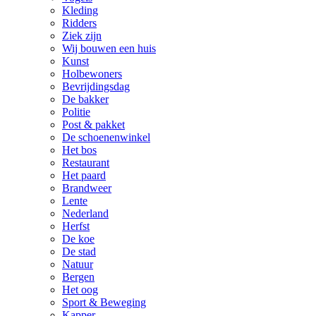
Kleding
Ridders
Ziek zijn
Wij bouwen een huis
Kunst
Holbewoners
Bevrijdingsdag
De bakker
Politie
Post & pakket
De schoenenwinkel
Het bos
Restaurant
Het paard
Brandweer
Lente
Nederland
Herfst
De koe
De stad
Natuur
Bergen
Het oog
Sport & Beweging
Kapper