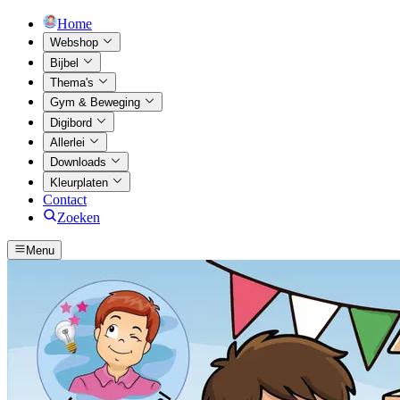
Home
Webshop
Bijbel
Thema's
Gym & Beweging
Digibord
Allerlei
Downloads
Kleurplaten
Contact
Zoeken
Menu