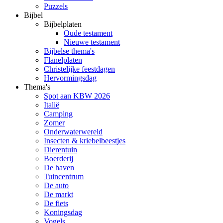
Puzzels
Bijbel
Bijbelplaten
Oude testament
Nieuwe testament
Bijbelse thema's
Flanelplaten
Christelijke feestdagen
Hervormingsdag
Thema's
Spot aan KBW 2026
Italië
Camping
Zomer
Onderwaterwereld
Insecten & kriebelbeestjes
Dierentuin
Boerderij
De haven
Tuincentrum
De auto
De markt
De fiets
Koningsdag
Vogels