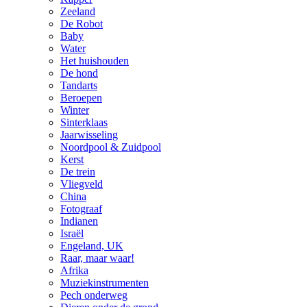
Zeeland
De Robot
Baby
Water
Het huishouden
De hond
Tandarts
Beroepen
Winter
Sinterklaas
Jaarwisseling
Noordpool & Zuidpool
Kerst
De trein
Vliegveld
China
Fotograaf
Indianen
Israël
Engeland, UK
Raar, maar waar!
Afrika
Muziekinstrumenten
Pech onderweg