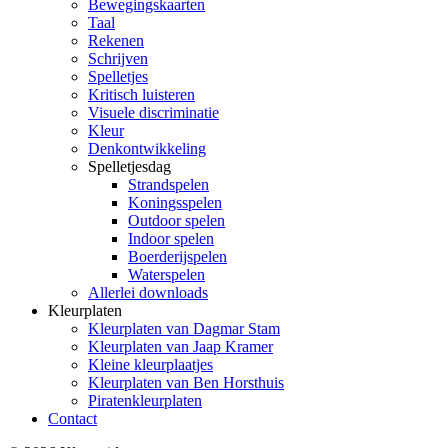
Bewegingskaarten
Taal
Rekenen
Schrijven
Spelletjes
Kritisch luisteren
Visuele discriminatie
Kleur
Denkontwikkeling
Spelletjesdag
Strandspelen
Koningsspelen
Outdoor spelen
Indoor spelen
Boerderijspelen
Waterspelen
Allerlei downloads
Kleurplaten
Kleurplaten van Dagmar Stam
Kleurplaten van Jaap Kramer
Kleine kleurplaatjes
Kleurplaten van Ben Horsthuis
Piratenkleurplaten
Contact