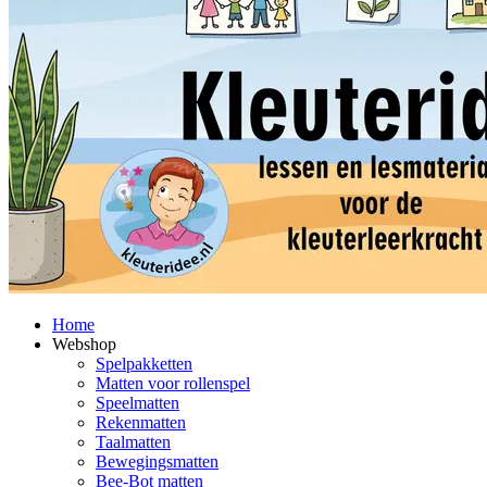
Home
Webshop
Spelpakketten
Matten voor rollenspel
Speelmatten
Rekenmatten
Taalmatten
Bewegingsmatten
Bee-Bot matten