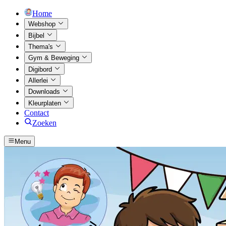
Home
Webshop
Bijbel
Thema's
Gym & Beweging
Digibord
Allerlei
Downloads
Kleurplaten
Contact
Zoeken
Menu