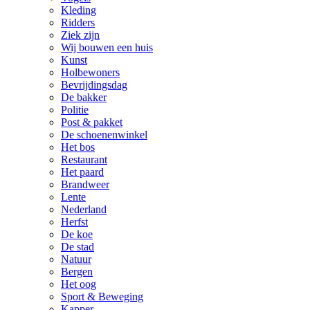
Kleding
Ridders
Ziek zijn
Wij bouwen een huis
Kunst
Holbewoners
Bevrijdingsdag
De bakker
Politie
Post & pakket
De schoenenwinkel
Het bos
Restaurant
Het paard
Brandweer
Lente
Nederland
Herfst
De koe
De stad
Natuur
Bergen
Het oog
Sport & Beweging
Kapper