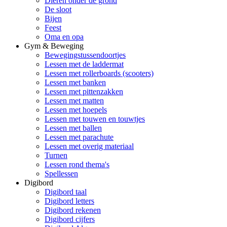
Dieren onder de grond
De sloot
Bijen
Feest
Oma en opa
Gym & Beweging
Bewegingstussendoortjes
Lessen met de laddermat
Lessen met rollerboards (scooters)
Lessen met banken
Lessen met pittenzakken
Lessen met matten
Lessen met hoepels
Lessen met touwen en touwtjes
Lessen met ballen
Lessen met parachute
Lessen met overig materiaal
Turnen
Lessen rond thema's
Spellessen
Digibord
Digibord taal
Digibord letters
Digibord rekenen
Digibord cijfers