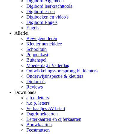
Digibord Algemeen
Digibord leerkrachttools
Digibordlessen
Digiboeken en video's
Digibord Engels
Engels
Allerlei
Bewegend leren
Kleutermuziekidee
Schooltuin
Poppenkast
Buitenspel
Moederdag / Vaderdag
Ontwikkelingsvoorsprong bij kleuters
Onderwijsinspectie & kleuters
Diploma's
Reviews
Downloads
a,b,c, letters
n,o,p, letters
Verhaaltjes AVI-start
Dagritmekaarten
Letterkaarten en cijferkaarten
Bouwkaarten
Feestmutsen