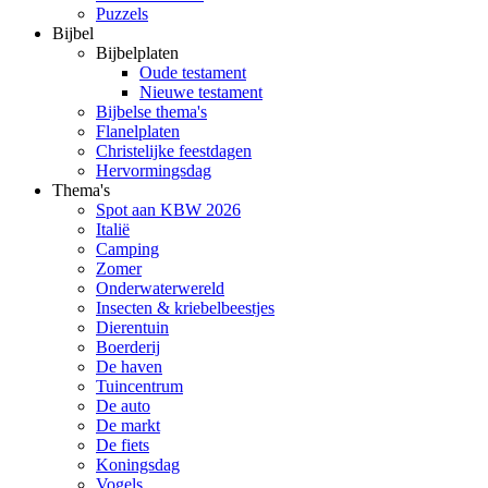
Puzzels
Bijbel
Bijbelplaten
Oude testament
Nieuwe testament
Bijbelse thema's
Flanelplaten
Christelijke feestdagen
Hervormingsdag
Thema's
Spot aan KBW 2026
Italië
Camping
Zomer
Onderwaterwereld
Insecten & kriebelbeestjes
Dierentuin
Boerderij
De haven
Tuincentrum
De auto
De markt
De fiets
Koningsdag
Vogels