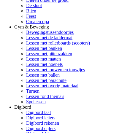
Dieren onder de grond
De sloot
Bijen
Feest
Oma en opa
Gym & Beweging
Bewegingstussendoortjes
Lessen met de laddermat
Lessen met rollerboards (scooters)
Lessen met banken
Lessen met pittenzakken
Lessen met matten
Lessen met hoepels
Lessen met touwen en touwtjes
Lessen met ballen
Lessen met parachute
Lessen met overig materiaal
Turnen
Lessen rond thema's
Spellessen
Digibord
Digibord taal
Digibord letters
Digibord rekenen
Digibord cijfers