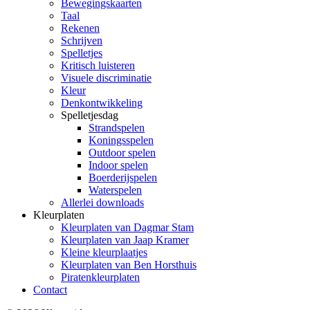
Bewegingskaarten
Taal
Rekenen
Schrijven
Spelletjes
Kritisch luisteren
Visuele discriminatie
Kleur
Denkontwikkeling
Spelletjesdag
Strandspelen
Koningsspelen
Outdoor spelen
Indoor spelen
Boerderijspelen
Waterspelen
Allerlei downloads
Kleurplaten
Kleurplaten van Dagmar Stam
Kleurplaten van Jaap Kramer
Kleine kleurplaatjes
Kleurplaten van Ben Horsthuis
Piratenkleurplaten
Contact