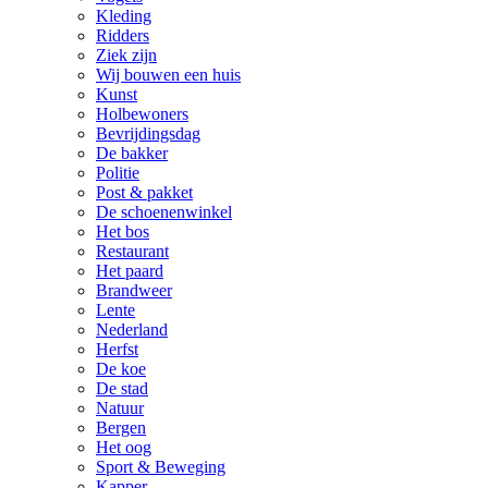
Kleding
Ridders
Ziek zijn
Wij bouwen een huis
Kunst
Holbewoners
Bevrijdingsdag
De bakker
Politie
Post & pakket
De schoenenwinkel
Het bos
Restaurant
Het paard
Brandweer
Lente
Nederland
Herfst
De koe
De stad
Natuur
Bergen
Het oog
Sport & Beweging
Kapper