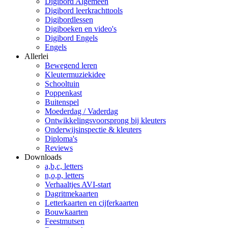
Digibord Algemeen
Digibord leerkrachttools
Digibordlessen
Digiboeken en video's
Digibord Engels
Engels
Allerlei
Bewegend leren
Kleutermuziekidee
Schooltuin
Poppenkast
Buitenspel
Moederdag / Vaderdag
Ontwikkelingsvoorsprong bij kleuters
Onderwijsinspectie & kleuters
Diploma's
Reviews
Downloads
a,b,c, letters
n,o,p, letters
Verhaaltjes AVI-start
Dagritmekaarten
Letterkaarten en cijferkaarten
Bouwkaarten
Feestmutsen