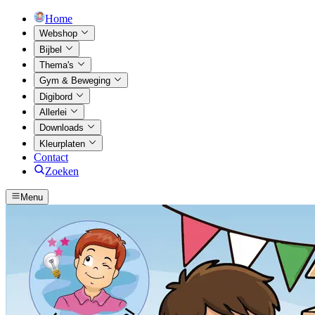
Home
Webshop
Bijbel
Thema's
Gym & Beweging
Digibord
Allerlei
Downloads
Kleurplaten
Contact
Zoeken
Menu