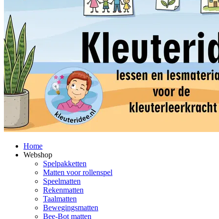
Home
Webshop
Spelpakketten
Matten voor rollenspel
Speelmatten
Rekenmatten
Taalmatten
Bewegingsmatten
Bee-Bot matten