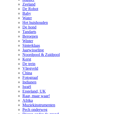
Zeeland
De Robot
Baby
Water
Het huishouden
De hond
Tandarts
Beroepen
Winter
Sinterklaas
Jaarwisseling
Noordpool & Zuidpool
Kerst
De trein
Vliegveld
China
Fotograaf
Indianen
Israël
Engeland, UK
Raar, maar waar!
Afrika
Muziekinstrumenten
Pech onderweg