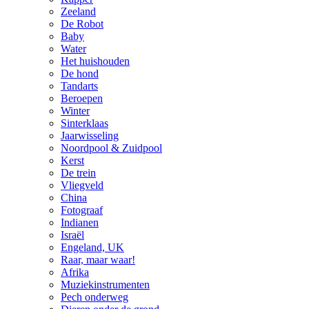
Zeeland
De Robot
Baby
Water
Het huishouden
De hond
Tandarts
Beroepen
Winter
Sinterklaas
Jaarwisseling
Noordpool & Zuidpool
Kerst
De trein
Vliegveld
China
Fotograaf
Indianen
Israël
Engeland, UK
Raar, maar waar!
Afrika
Muziekinstrumenten
Pech onderweg