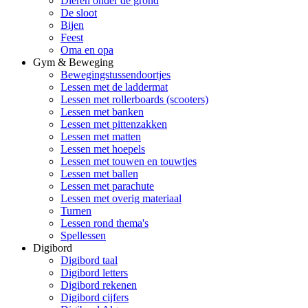
Dieren onder de grond
De sloot
Bijen
Feest
Oma en opa
Gym & Beweging
Bewegingstussendoortjes
Lessen met de laddermat
Lessen met rollerboards (scooters)
Lessen met banken
Lessen met pittenzakken
Lessen met matten
Lessen met hoepels
Lessen met touwen en touwtjes
Lessen met ballen
Lessen met parachute
Lessen met overig materiaal
Turnen
Lessen rond thema's
Spellessen
Digibord
Digibord taal
Digibord letters
Digibord rekenen
Digibord cijfers