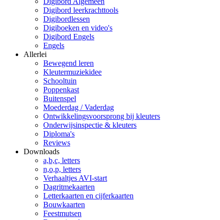
Digibord Algemeen
Digibord leerkrachttools
Digibordlessen
Digiboeken en video's
Digibord Engels
Engels
Allerlei
Bewegend leren
Kleutermuziekidee
Schooltuin
Poppenkast
Buitenspel
Moederdag / Vaderdag
Ontwikkelingsvoorsprong bij kleuters
Onderwijsinspectie & kleuters
Diploma's
Reviews
Downloads
a,b,c, letters
n,o,p, letters
Verhaaltjes AVI-start
Dagritmekaarten
Letterkaarten en cijferkaarten
Bouwkaarten
Feestmutsen