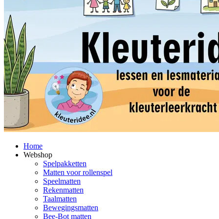
Home
Webshop
Spelpakketten
Matten voor rollenspel
Speelmatten
Rekenmatten
Taalmatten
Bewegingsmatten
Bee-Bot matten