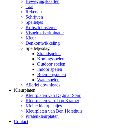
Bewegingskaarten
Taal
Rekenen
Schrijven
Spelletjes
Kritisch luisteren
Visuele discriminatie
Kleur
Denkontwikkeling
Spelletjesdag
Strandspelen
Koningsspelen
Outdoor spelen
Indoor spelen
Boerderijspelen
Waterspelen
Allerlei downloads
Kleurplaten
Kleurplaten van Dagmar Stam
Kleurplaten van Jaap Kramer
Kleine kleurplaatjes
Kleurplaten van Ben Horsthuis
Piratenkleurplaten
Contact