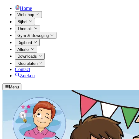
Home
Webshop
Bijbel
Thema's
Gym & Beweging
Digibord
Allerlei
Downloads
Kleurplaten
Contact
Zoeken
Menu