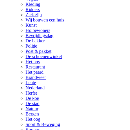
Kleding
Ridders
Ziek zijn
Wij bouwen een huis
Kunst
Holbewoners
Bevrijdingsdag
De bakker
Politie
Post & pakket
De schoenenwinkel
Het bos
Restaurant
Het paard
Brandweer
Lente
Nederland
Herfst
De koe
De stad
Natuur
Bergen
Het oog
Sport & Beweging
Kapper