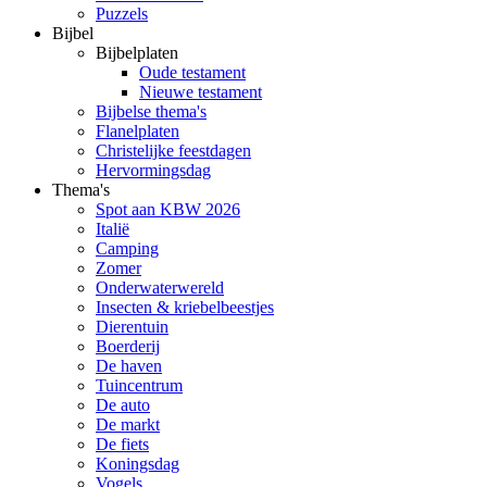
Puzzels
Bijbel
Bijbelplaten
Oude testament
Nieuwe testament
Bijbelse thema's
Flanelplaten
Christelijke feestdagen
Hervormingsdag
Thema's
Spot aan KBW 2026
Italië
Camping
Zomer
Onderwaterwereld
Insecten & kriebelbeestjes
Dierentuin
Boerderij
De haven
Tuincentrum
De auto
De markt
De fiets
Koningsdag
Vogels