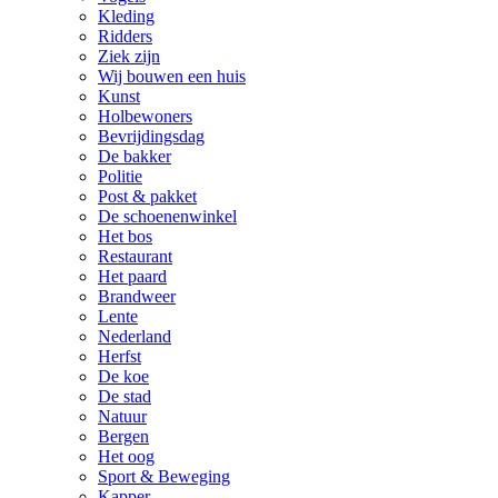
Kleding
Ridders
Ziek zijn
Wij bouwen een huis
Kunst
Holbewoners
Bevrijdingsdag
De bakker
Politie
Post & pakket
De schoenenwinkel
Het bos
Restaurant
Het paard
Brandweer
Lente
Nederland
Herfst
De koe
De stad
Natuur
Bergen
Het oog
Sport & Beweging
Kapper