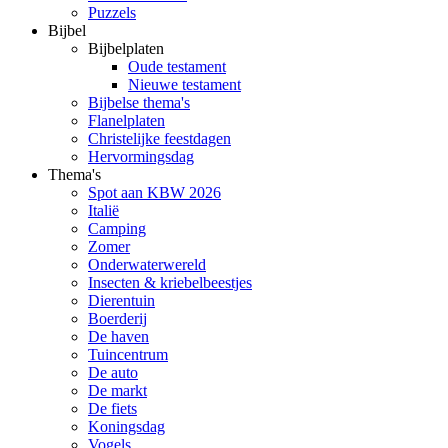
Puzzels
Bijbel
Bijbelplaten
Oude testament
Nieuwe testament
Bijbelse thema's
Flanelplaten
Christelijke feestdagen
Hervormingsdag
Thema's
Spot aan KBW 2026
Italië
Camping
Zomer
Onderwaterwereld
Insecten & kriebelbeestjes
Dierentuin
Boerderij
De haven
Tuincentrum
De auto
De markt
De fiets
Koningsdag
Vogels