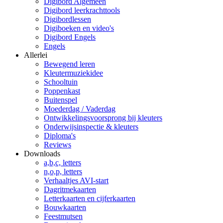
Digibord Algemeen
Digibord leerkrachttools
Digibordlessen
Digiboeken en video's
Digibord Engels
Engels
Allerlei
Bewegend leren
Kleutermuziekidee
Schooltuin
Poppenkast
Buitenspel
Moederdag / Vaderdag
Ontwikkelingsvoorsprong bij kleuters
Onderwijsinspectie & kleuters
Diploma's
Reviews
Downloads
a,b,c, letters
n,o,p, letters
Verhaaltjes AVI-start
Dagritmekaarten
Letterkaarten en cijferkaarten
Bouwkaarten
Feestmutsen