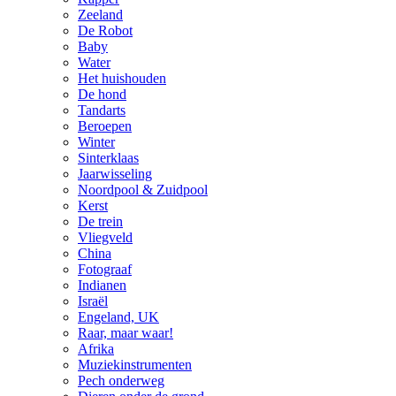
Zeeland
De Robot
Baby
Water
Het huishouden
De hond
Tandarts
Beroepen
Winter
Sinterklaas
Jaarwisseling
Noordpool & Zuidpool
Kerst
De trein
Vliegveld
China
Fotograaf
Indianen
Israël
Engeland, UK
Raar, maar waar!
Afrika
Muziekinstrumenten
Pech onderweg