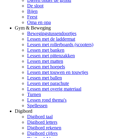
Dieren onder de grond
De sloot
Bijen
Feest
Oma en opa
Gym & Beweging
Bewegingstussendoortjes
Lessen met de laddermat
Lessen met rollerboards (scooters)
Lessen met banken
Lessen met pittenzakken
Lessen met matten
Lessen met hoepels
Lessen met touwen en touwtjes
Lessen met ballen
Lessen met parachute
Lessen met overig materiaal
Turnen
Lessen rond thema's
Spellessen
Digibord
Digibord taal
Digibord letters
Digibord rekenen
Digibord cijfers