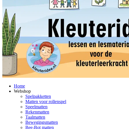
Home
Webshop
Spelpakketten
Matten voor rollenspel
Speelmatten
Rekenmatten
Taalmatten
Bewegingsmatten
Bee-Bot matten