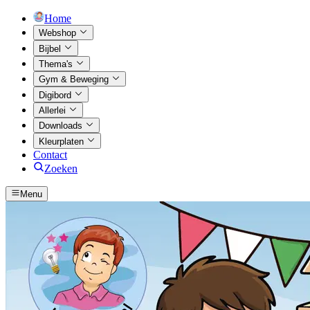
Home
Webshop
Bijbel
Thema's
Gym & Beweging
Digibord
Allerlei
Downloads
Kleurplaten
Contact
Zoeken
Menu