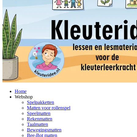
Home
Webshop
Spelpakketten
Matten voor rollenspel
Speelmatten
Rekenmatten
Taalmatten
Bewegingsmatten
Bee-Bot matten