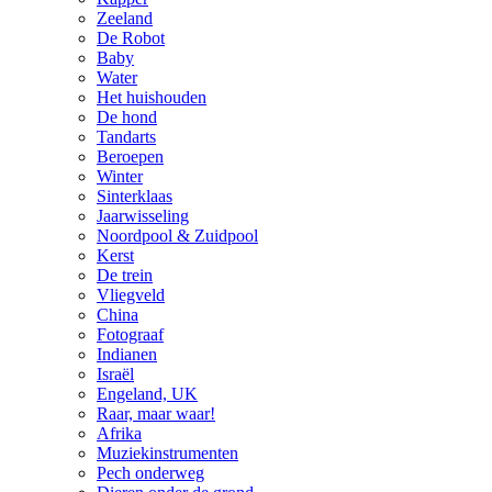
Zeeland
De Robot
Baby
Water
Het huishouden
De hond
Tandarts
Beroepen
Winter
Sinterklaas
Jaarwisseling
Noordpool & Zuidpool
Kerst
De trein
Vliegveld
China
Fotograaf
Indianen
Israël
Engeland, UK
Raar, maar waar!
Afrika
Muziekinstrumenten
Pech onderweg