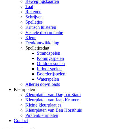
Bewegingskaarten
Taal
Rekenen
Schrijven
Spelletjes
Kritisch luisteren
Visuele discriminatie
Kleur
Denkontwikkeling
Spelletjesdag
Strandspelen
Koningsspelen
Outdoor spelen
Indoor spelen
Boerderijspelen
Waterspelen
Allerlei downloads
Kleurplaten
Kleurplaten van Dagmar Stam
Kleurplaten van Jaap Kramer
Kleine kleurplaatjes
Kleurplaten van Ben Horsthuis
Piratenkleurplaten
Contact