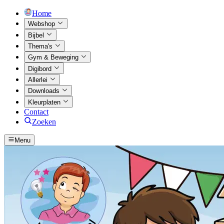
Home
Webshop
Bijbel
Thema's
Gym & Beweging
Digibord
Allerlei
Downloads
Kleurplaten
Contact
Zoeken
Menu