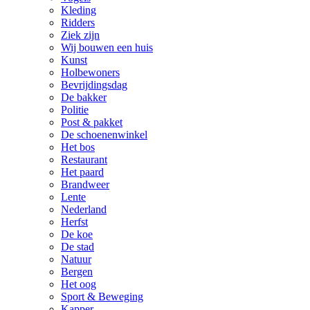
Kleding
Ridders
Ziek zijn
Wij bouwen een huis
Kunst
Holbewoners
Bevrijdingsdag
De bakker
Politie
Post & pakket
De schoenenwinkel
Het bos
Restaurant
Het paard
Brandweer
Lente
Nederland
Herfst
De koe
De stad
Natuur
Bergen
Het oog
Sport & Beweging
Kapper