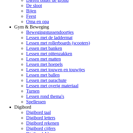
Dieren onder de grond
De sloot
Bijen
Feest
Oma en opa
Gym & Beweging
Bewegingstussendoortjes
Lessen met de laddermat
Lessen met rollerboards (scooters)
Lessen met banken
Lessen met pittenzakken
Lessen met matten
Lessen met hoepels
Lessen met touwen en touwtjes
Lessen met ballen
Lessen met parachute
Lessen met overig materiaal
Turnen
Lessen rond thema's
Spellessen
Digibord
Digibord taal
Digibord letters
Digibord rekenen
Digibord cijfers