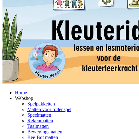
Home
Webshop
Spelpakketten
Matten voor rollenspel
Speelmatten
Rekenmatten
Taalmatten
Bewegingsmatten
Bee-Bot matten