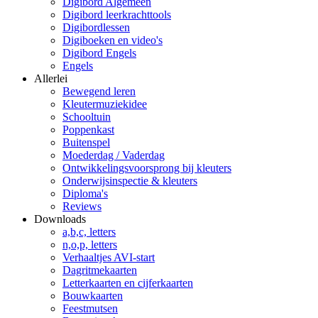
Digibord Algemeen
Digibord leerkrachttools
Digibordlessen
Digiboeken en video's
Digibord Engels
Engels
Allerlei
Bewegend leren
Kleutermuziekidee
Schooltuin
Poppenkast
Buitenspel
Moederdag / Vaderdag
Ontwikkelingsvoorsprong bij kleuters
Onderwijsinspectie & kleuters
Diploma's
Reviews
Downloads
a,b,c, letters
n,o,p, letters
Verhaaltjes AVI-start
Dagritmekaarten
Letterkaarten en cijferkaarten
Bouwkaarten
Feestmutsen