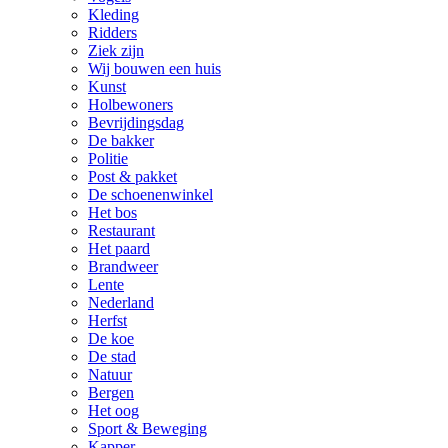
Kleding
Ridders
Ziek zijn
Wij bouwen een huis
Kunst
Holbewoners
Bevrijdingsdag
De bakker
Politie
Post & pakket
De schoenenwinkel
Het bos
Restaurant
Het paard
Brandweer
Lente
Nederland
Herfst
De koe
De stad
Natuur
Bergen
Het oog
Sport & Beweging
Kapper