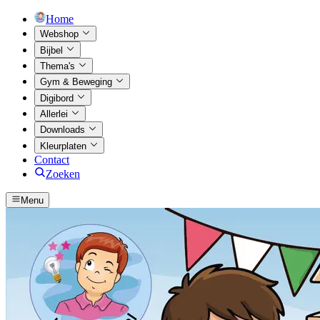
Home
Webshop
Bijbel
Thema's
Gym & Beweging
Digibord
Allerlei
Downloads
Kleurplaten
Contact
Zoeken
Menu