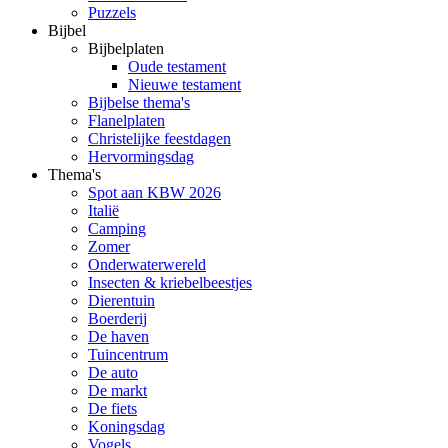
Puzzels
Bijbel
Bijbelplaten
Oude testament
Nieuwe testament
Bijbelse thema's
Flanelplaten
Christelijke feestdagen
Hervormingsdag
Thema's
Spot aan KBW 2026
Italië
Camping
Zomer
Onderwaterwereld
Insecten & kriebelbeestjes
Dierentuin
Boerderij
De haven
Tuincentrum
De auto
De markt
De fiets
Koningsdag
Vogels