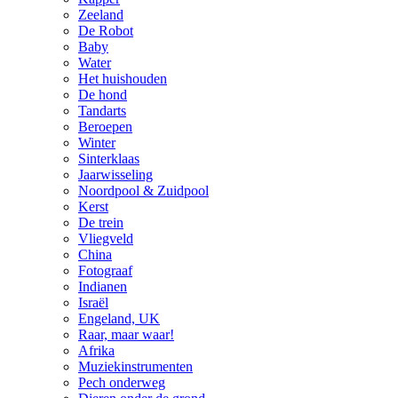
Zeeland
De Robot
Baby
Water
Het huishouden
De hond
Tandarts
Beroepen
Winter
Sinterklaas
Jaarwisseling
Noordpool & Zuidpool
Kerst
De trein
Vliegveld
China
Fotograaf
Indianen
Israël
Engeland, UK
Raar, maar waar!
Afrika
Muziekinstrumenten
Pech onderweg