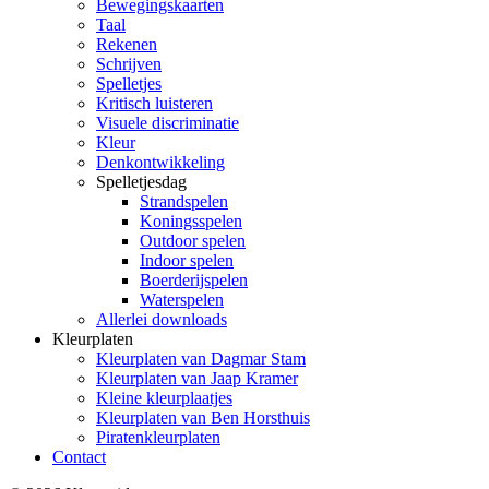
Bewegingskaarten
Taal
Rekenen
Schrijven
Spelletjes
Kritisch luisteren
Visuele discriminatie
Kleur
Denkontwikkeling
Spelletjesdag
Strandspelen
Koningsspelen
Outdoor spelen
Indoor spelen
Boerderijspelen
Waterspelen
Allerlei downloads
Kleurplaten
Kleurplaten van Dagmar Stam
Kleurplaten van Jaap Kramer
Kleine kleurplaatjes
Kleurplaten van Ben Horsthuis
Piratenkleurplaten
Contact