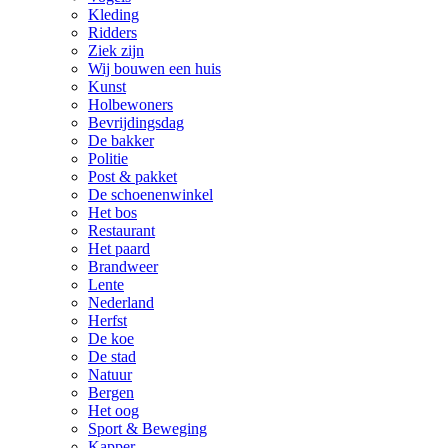
Kleding
Ridders
Ziek zijn
Wij bouwen een huis
Kunst
Holbewoners
Bevrijdingsdag
De bakker
Politie
Post & pakket
De schoenenwinkel
Het bos
Restaurant
Het paard
Brandweer
Lente
Nederland
Herfst
De koe
De stad
Natuur
Bergen
Het oog
Sport & Beweging
Kapper