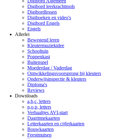
Digibord Algemeen
Digibord leerkrachttools
Digibordlessen
Digiboeken en video's
Digibord Engels
Engels
Allerlei
Bewegend leren
Kleutermuziekidee
Schooltuin
Poppenkast
Buitenspel
Moederdag / Vaderdag
Ontwikkelingsvoorsprong bij kleuters
Onderwijsinspectie & kleuters
Diploma's
Reviews
Downloads
a,b,c, letters
n,o,p, letters
Verhaaltjes AVI-start
Dagritmekaarten
Letterkaarten en cijferkaarten
Bouwkaarten
Feestmutsen