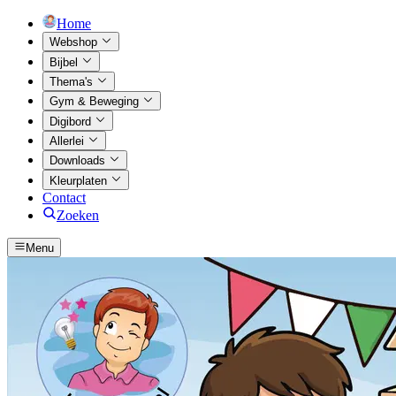
Home
Webshop
Bijbel
Thema's
Gym & Beweging
Digibord
Allerlei
Downloads
Kleurplaten
Contact
Zoeken
Menu