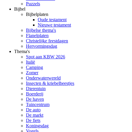
Puzzels
Bijbel
Bijbelplaten
Oude testament
Nieuwe testament
Bijbelse thema's
Flanelplaten
Christelijke feestdagen
Hervormingsdag
Thema's
Spot aan KBW 2026
Italië
Camping
Zomer
Onderwaterwereld
Insecten & kriebelbeestjes
Dierentuin
Boerderij
De haven
Tuincentrum
De auto
De markt
De fiets
Koningsdag
Vogels