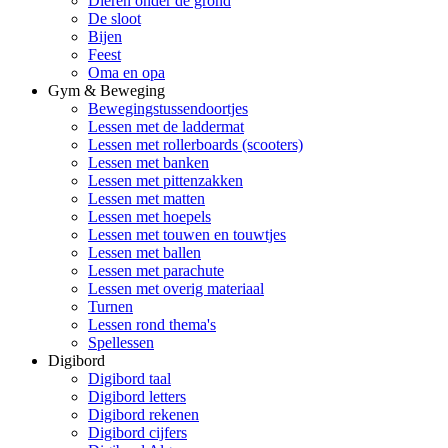
Dieren onder de grond
De sloot
Bijen
Feest
Oma en opa
Gym & Beweging
Bewegingstussendoortjes
Lessen met de laddermat
Lessen met rollerboards (scooters)
Lessen met banken
Lessen met pittenzakken
Lessen met matten
Lessen met hoepels
Lessen met touwen en touwtjes
Lessen met ballen
Lessen met parachute
Lessen met overig materiaal
Turnen
Lessen rond thema's
Spellessen
Digibord
Digibord taal
Digibord letters
Digibord rekenen
Digibord cijfers