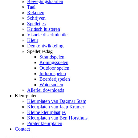
Bewegingskaarten
Taal
Rekenen
Schrijven
Spelletjes
Kritisch luisteren
Visuele discriminatie
Kleur
Denkontwikkeling
Spelletjesdag
Strandspelen
Koningsspelen
Outdoor spelen
Indoor spelen
Boerderijspelen
Waterspelen
Allerlei downloads
Kleurplaten
Kleurplaten van Dagmar Stam
Kleurplaten van Jaap Kramer
Kleine kleurplaatjes
Kleurplaten van Ben Horsthuis
Piratenkleurplaten
Contact