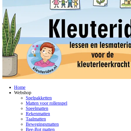
Home
Webshop
Spelpakketten
Matten voor rollenspel
Speelmatten
Rekenmatten
Taalmatten
Bewegingsmatten
Bee-Bot matten