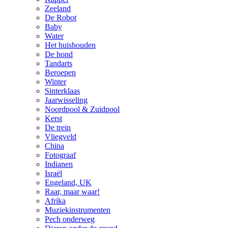
Zeeland
De Robot
Baby
Water
Het huishouden
De hond
Tandarts
Beroepen
Winter
Sinterklaas
Jaarwisseling
Noordpool & Zuidpool
Kerst
De trein
Vliegveld
China
Fotograaf
Indianen
Israël
Engeland, UK
Raar, maar waar!
Afrika
Muziekinstrumenten
Pech onderweg