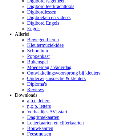
Digibord Algemeen
Digibord leerkrachttools
Digibordlessen
Digiboeken en video's
Digibord Engels
Engels
Allerlei
Bewegend leren
Kleutermuziekidee
Schooltuin
Poppenkast
Buitenspel
Moederdag / Vaderdag
Ontwikkelingsvoorsprong bij kleuters
Onderwijsinspectie & kleuters
Diploma's
Reviews
Downloads
a,b,c, letters
n,o,p, letters
Verhaaltjes AVI-start
Dagritmekaarten
Letterkaarten en cijferkaarten
Bouwkaarten
Feestmutsen