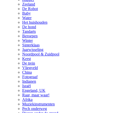
Zeeland
De Robot
Baby
Water
Het huishouden
De hond
Tandarts
Beroepen
Winter
Sinterklaas
Jaarwisseling
Noordpool & Zuidpool
Kerst
De trein
Vliegveld
China
Fotograaf
Indianen
Israël
Engeland, UK
Raar, maar waar!
Afrika
Muziekinstrumenten
Pech onderweg