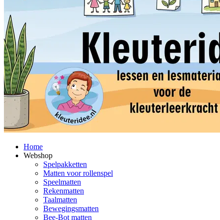
Home
Webshop
Spelpakketten
Matten voor rollenspel
Speelmatten
Rekenmatten
Taalmatten
Bewegingsmatten
Bee-Bot matten