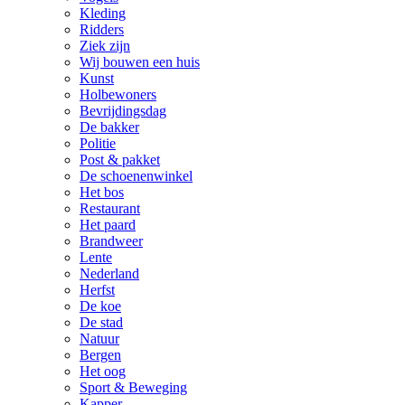
Kleding
Ridders
Ziek zijn
Wij bouwen een huis
Kunst
Holbewoners
Bevrijdingsdag
De bakker
Politie
Post & pakket
De schoenenwinkel
Het bos
Restaurant
Het paard
Brandweer
Lente
Nederland
Herfst
De koe
De stad
Natuur
Bergen
Het oog
Sport & Beweging
Kapper