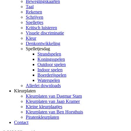
Bewegingskaarten
Taal
Rekenen
Schrijven
Spelletjes
Kritisch luisteren
Visuele discriminatie
Kleur
Denkontwikkeling
Spelletjesdag
Strandspelen
Koningsspelen
Outdoor spelen
Indoor spelen
Boerderijspelen
Waterspelen
Allerlei downloads
Kleurplaten
Kleurplaten van Dagmar Stam
Kleurplaten van Jaap Kramer
Kleine kleurplaatjes
Kleurplaten van Ben Horsthuis
Piratenkleurplaten
Contact