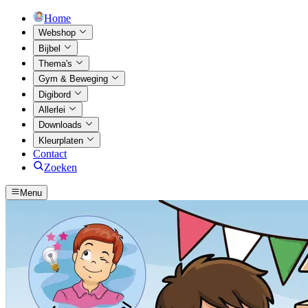
Home
Webshop
Bijbel
Thema's
Gym & Beweging
Digibord
Allerlei
Downloads
Kleurplaten
Contact
Zoeken
Menu