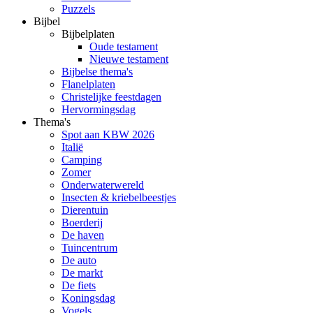
Puzzels
Bijbel
Bijbelplaten
Oude testament
Nieuwe testament
Bijbelse thema's
Flanelplaten
Christelijke feestdagen
Hervormingsdag
Thema's
Spot aan KBW 2026
Italië
Camping
Zomer
Onderwaterwereld
Insecten & kriebelbeestjes
Dierentuin
Boerderij
De haven
Tuincentrum
De auto
De markt
De fiets
Koningsdag
Vogels