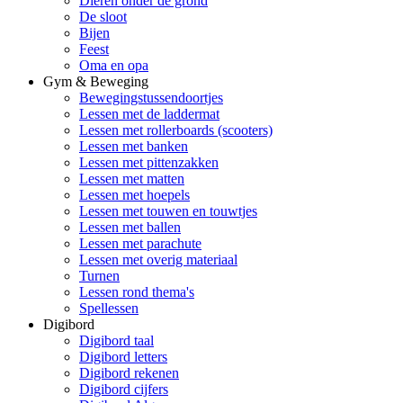
Dieren onder de grond
De sloot
Bijen
Feest
Oma en opa
Gym & Beweging
Bewegingstussendoortjes
Lessen met de laddermat
Lessen met rollerboards (scooters)
Lessen met banken
Lessen met pittenzakken
Lessen met matten
Lessen met hoepels
Lessen met touwen en touwtjes
Lessen met ballen
Lessen met parachute
Lessen met overig materiaal
Turnen
Lessen rond thema's
Spellessen
Digibord
Digibord taal
Digibord letters
Digibord rekenen
Digibord cijfers