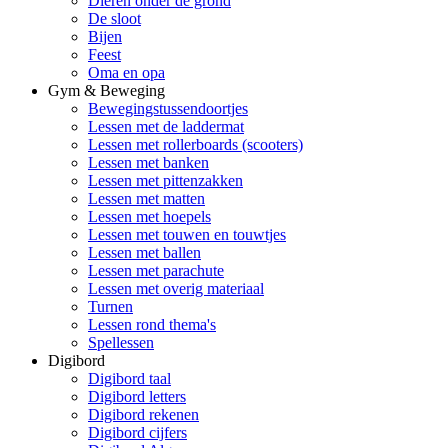
Dieren onder de grond
De sloot
Bijen
Feest
Oma en opa
Gym & Beweging
Bewegingstussendoortjes
Lessen met de laddermat
Lessen met rollerboards (scooters)
Lessen met banken
Lessen met pittenzakken
Lessen met matten
Lessen met hoepels
Lessen met touwen en touwtjes
Lessen met ballen
Lessen met parachute
Lessen met overig materiaal
Turnen
Lessen rond thema's
Spellessen
Digibord
Digibord taal
Digibord letters
Digibord rekenen
Digibord cijfers