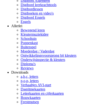
Digibord Algemeen
Digibord leerkrachttools
Digibordlessen
Digiboeken en video's
Digibord Engels
Engels
Allerlei
Bewegend leren
Kleutermuziekidee
Schooltuin
Poppenkast
Buitenspel
Moederdag / Vaderdag
Ontwikkelingsvoorsprong bij kleuters
Onderwijsinspectie & kleuters
Diploma's
Reviews
Downloads
a,b,c, letters
n,o,p, letters
Verhaaltjes AVI-start
Dagritmekaarten
Letterkaarten en cijferkaarten
Bouwkaarten
Feestmutsen