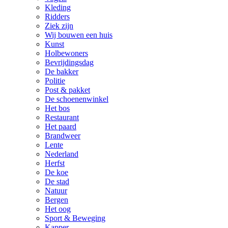
Kleding
Ridders
Ziek zijn
Wij bouwen een huis
Kunst
Holbewoners
Bevrijdingsdag
De bakker
Politie
Post & pakket
De schoenenwinkel
Het bos
Restaurant
Het paard
Brandweer
Lente
Nederland
Herfst
De koe
De stad
Natuur
Bergen
Het oog
Sport & Beweging
Kapper