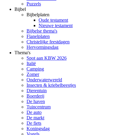
Puzzels
Bijbel
Bijbelplaten
Oude testament
Nieuwe testament
Bijbelse thema's
Flanelplaten
Christelijke feestdagen
Hervormingsdag
Thema's
Spot aan KBW 2026
Italië
Camping
Zomer
Onderwaterwereld
Insecten & kriebelbeestjes
Dierentuin
Boerderij
De haven
Tuincentrum
De auto
De markt
De fiets
Koningsdag
Vogels