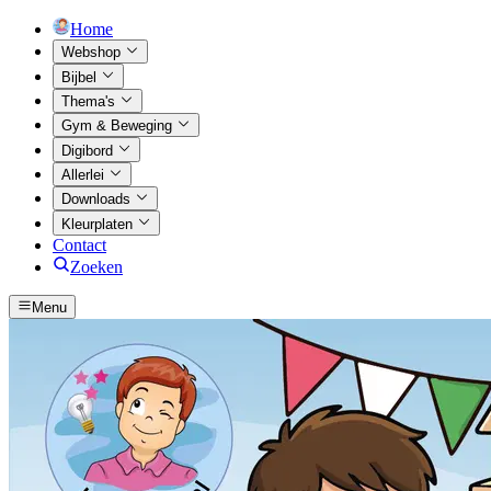
Home
Webshop
Bijbel
Thema's
Gym & Beweging
Digibord
Allerlei
Downloads
Kleurplaten
Contact
Zoeken
Menu