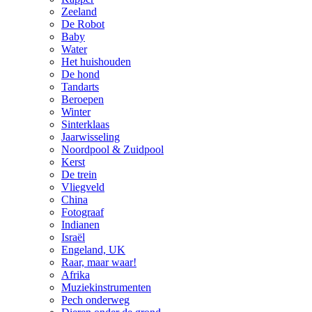
Zeeland
De Robot
Baby
Water
Het huishouden
De hond
Tandarts
Beroepen
Winter
Sinterklaas
Jaarwisseling
Noordpool & Zuidpool
Kerst
De trein
Vliegveld
China
Fotograaf
Indianen
Israël
Engeland, UK
Raar, maar waar!
Afrika
Muziekinstrumenten
Pech onderweg