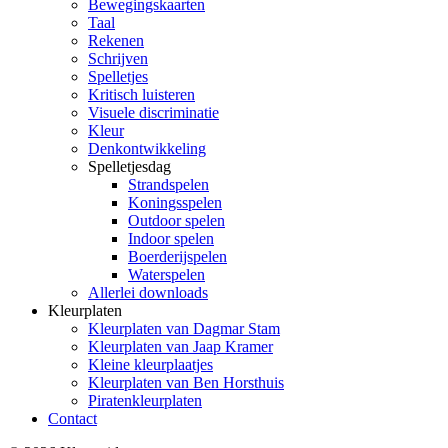
Bewegingskaarten
Taal
Rekenen
Schrijven
Spelletjes
Kritisch luisteren
Visuele discriminatie
Kleur
Denkontwikkeling
Spelletjesdag
Strandspelen
Koningsspelen
Outdoor spelen
Indoor spelen
Boerderijspelen
Waterspelen
Allerlei downloads
Kleurplaten
Kleurplaten van Dagmar Stam
Kleurplaten van Jaap Kramer
Kleine kleurplaatjes
Kleurplaten van Ben Horsthuis
Piratenkleurplaten
Contact