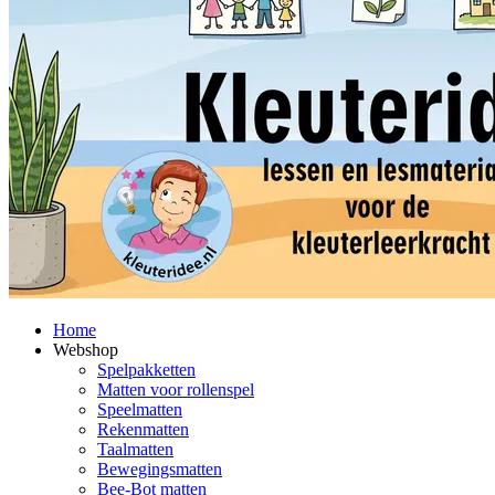
Home
Webshop
Spelpakketten
Matten voor rollenspel
Speelmatten
Rekenmatten
Taalmatten
Bewegingsmatten
Bee-Bot matten