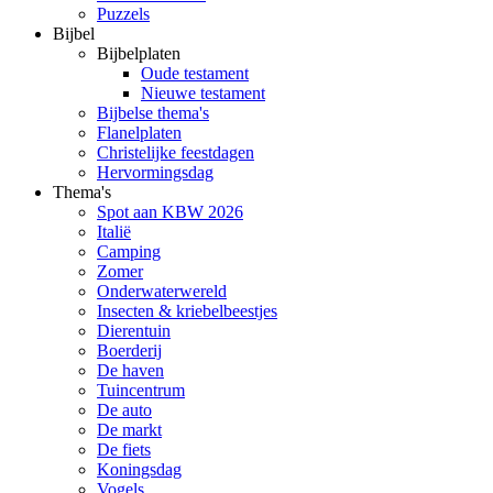
Puzzels
Bijbel
Bijbelplaten
Oude testament
Nieuwe testament
Bijbelse thema's
Flanelplaten
Christelijke feestdagen
Hervormingsdag
Thema's
Spot aan KBW 2026
Italië
Camping
Zomer
Onderwaterwereld
Insecten & kriebelbeestjes
Dierentuin
Boerderij
De haven
Tuincentrum
De auto
De markt
De fiets
Koningsdag
Vogels