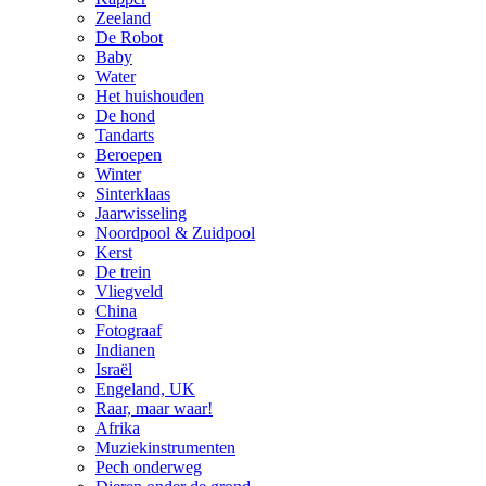
Zeeland
De Robot
Baby
Water
Het huishouden
De hond
Tandarts
Beroepen
Winter
Sinterklaas
Jaarwisseling
Noordpool & Zuidpool
Kerst
De trein
Vliegveld
China
Fotograaf
Indianen
Israël
Engeland, UK
Raar, maar waar!
Afrika
Muziekinstrumenten
Pech onderweg