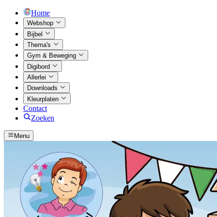
Home
Webshop
Bijbel
Thema's
Gym & Beweging
Digibord
Allerlei
Downloads
Kleurplaten
Contact
Zoeken
Menu