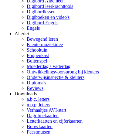
Digibord Algemeen
Digibord leerkrachttools
Digibordlessen
Digiboeken en video's
Digibord Engels
Engels
Allerlei
Bewegend leren
Kleutermuziekidee
Schooltuin
Poppenkast
Buitenspel
Moederdag / Vaderdag
Ontwikkelingsvoorsprong bij kleuters
Onderwijsinspectie & kleuters
Diploma's
Reviews
Downloads
a,b,c, letters
n,o,p, letters
Verhaaltjes AVI-start
Dagritmekaarten
Letterkaarten en cijferkaarten
Bouwkaarten
Feestmutsen