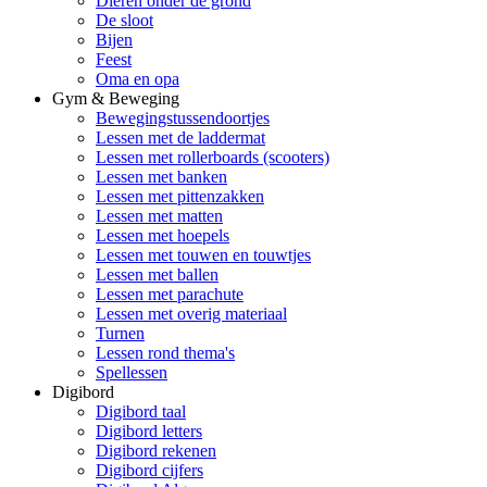
Dieren onder de grond
De sloot
Bijen
Feest
Oma en opa
Gym & Beweging
Bewegingstussendoortjes
Lessen met de laddermat
Lessen met rollerboards (scooters)
Lessen met banken
Lessen met pittenzakken
Lessen met matten
Lessen met hoepels
Lessen met touwen en touwtjes
Lessen met ballen
Lessen met parachute
Lessen met overig materiaal
Turnen
Lessen rond thema's
Spellessen
Digibord
Digibord taal
Digibord letters
Digibord rekenen
Digibord cijfers