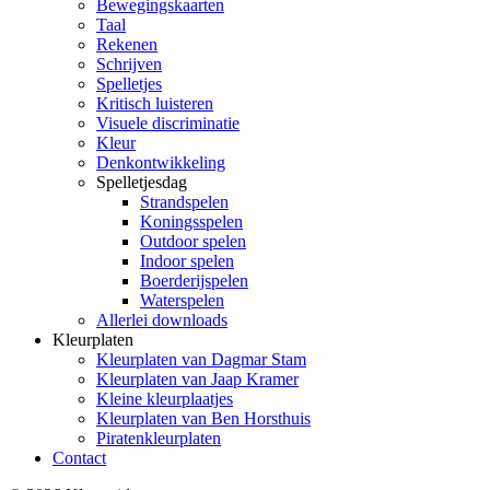
Bewegingskaarten
Taal
Rekenen
Schrijven
Spelletjes
Kritisch luisteren
Visuele discriminatie
Kleur
Denkontwikkeling
Spelletjesdag
Strandspelen
Koningsspelen
Outdoor spelen
Indoor spelen
Boerderijspelen
Waterspelen
Allerlei downloads
Kleurplaten
Kleurplaten van Dagmar Stam
Kleurplaten van Jaap Kramer
Kleine kleurplaatjes
Kleurplaten van Ben Horsthuis
Piratenkleurplaten
Contact