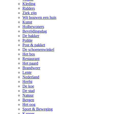
Kleding
Ridders
Ziek zijn
Wij bouwen een huis
Kunst
Holbewoners
Bevrijdingsdag
De bakker
Politie
Post & pakket
De schoenenwinkel
Het bos
Restaurant
Het paard
Brandweer
Lente
Nederland
Herfst
De koe
De stad
Natuur
Bergen
Het oog
Sport & Beweging
Kapper