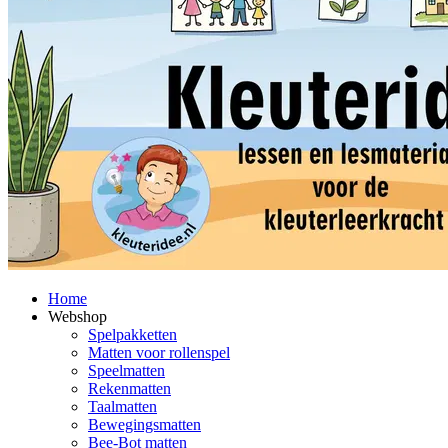
Home
Webshop
Spelpakketten
Matten voor rollenspel
Speelmatten
Rekenmatten
Taalmatten
Bewegingsmatten
Bee-Bot matten