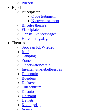
Puzzels
Bijbel
Bijbelplaten
Oude testament
Nieuwe testament
Bijbelse thema's
Flanelplaten
Christelijke feestdagen
Hervormingsdag
Thema's
Spot aan KBW 2026
Italië
Camping
Zomer
Onderwaterwereld
Insecten & kriebelbeestjes
Dierentuin
Boerderij
De haven
Tuincentrum
De auto
De markt
De fiets
Koningsdag
Vogels