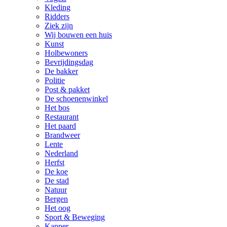
Kleding
Ridders
Ziek zijn
Wij bouwen een huis
Kunst
Holbewoners
Bevrijdingsdag
De bakker
Politie
Post & pakket
De schoenenwinkel
Het bos
Restaurant
Het paard
Brandweer
Lente
Nederland
Herfst
De koe
De stad
Natuur
Bergen
Het oog
Sport & Beweging
Kapper