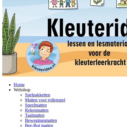
Home
Webshop
Spelpakketten
Matten voor rollenspel
Speelmatten
Rekenmatten
Taalmatten
Bewegingsmatten
Bee-Bot matten