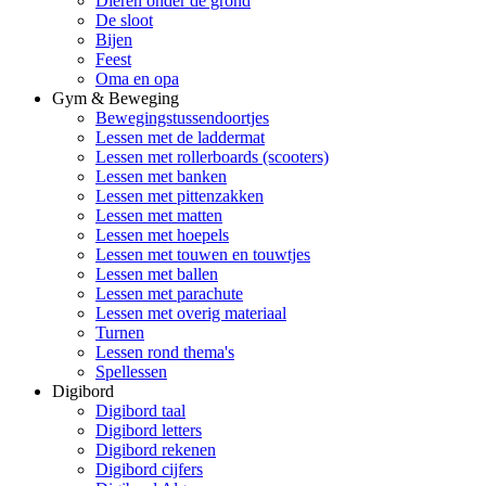
Dieren onder de grond
De sloot
Bijen
Feest
Oma en opa
Gym & Beweging
Bewegingstussendoortjes
Lessen met de laddermat
Lessen met rollerboards (scooters)
Lessen met banken
Lessen met pittenzakken
Lessen met matten
Lessen met hoepels
Lessen met touwen en touwtjes
Lessen met ballen
Lessen met parachute
Lessen met overig materiaal
Turnen
Lessen rond thema's
Spellessen
Digibord
Digibord taal
Digibord letters
Digibord rekenen
Digibord cijfers