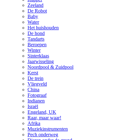
Zeeland
De Robot
Baby
Water
Het huishouden
De hond
Tandarts
Beroepen
Winter
Sinterklaas
Jaarwisseling
Noordpool & Zuidpool
Kerst
De trein
Vliegveld
China
Fotograaf
Indianen
Israël
Engeland, UK
Raar, maar waar!
Afrika
Muziekinstrumenten
Pech onderweg