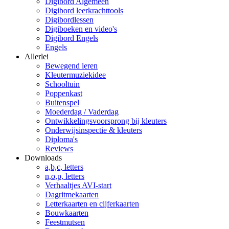
Digibord Algemeen
Digibord leerkrachttools
Digibordlessen
Digiboeken en video's
Digibord Engels
Engels
Allerlei
Bewegend leren
Kleutermuziekidee
Schooltuin
Poppenkast
Buitenspel
Moederdag / Vaderdag
Ontwikkelingsvoorsprong bij kleuters
Onderwijsinspectie & kleuters
Diploma's
Reviews
Downloads
a,b,c, letters
n,o,p, letters
Verhaaltjes AVI-start
Dagritmekaarten
Letterkaarten en cijferkaarten
Bouwkaarten
Feestmutsen