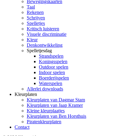
Bewegingskaarten
Taal
Rekenen
Schrijven
Spelletjes
Kritisch luisteren
Visuele discriminatie
Kleur
Denkontwikkeling
Spelletjesdag
Strandspelen
Koningsspelen
Outdoor spelen
Indoor spelen
Boerderijspelen
Waterspelen
Allerlei downloads
Kleurplaten
Kleurplaten van Dagmar Stam
Kleurplaten van Jaap Kramer
Kleine kleurplaatjes
Kleurplaten van Ben Horsthuis
Piratenkleurplaten
Contact