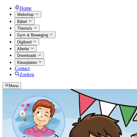
Home
Webshop
Bijbel
Thema's
Gym & Beweging
Digibord
Allerlei
Downloads
Kleurplaten
Contact
Zoeken
Menu