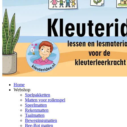
Home
Webshop
Spelpakketten
Matten voor rollenspel
Speelmatten
Rekenmatten
Taalmatten
Bewegingsmatten
Bee-Bot matten