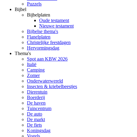
Puzzels
Bijbel
Bijbelplaten
Oude testament
Nieuwe testament
Bijbelse thema's
Flanelplaten
Christelijke feestdagen
Hervormingsdag
Thema's
Spot aan KBW 2026
Italië
Camping
Zomer
Onderwaterwereld
Insecten & kriebelbeestjes
Dierentuin
Boerderij
De haven
Tuincentrum
De auto
De markt
De fiets
Koningsdag
Vogels