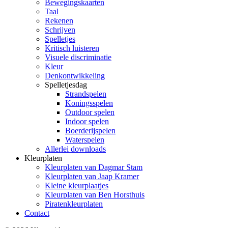
Bewegingskaarten
Taal
Rekenen
Schrijven
Spelletjes
Kritisch luisteren
Visuele discriminatie
Kleur
Denkontwikkeling
Spelletjesdag
Strandspelen
Koningsspelen
Outdoor spelen
Indoor spelen
Boerderijspelen
Waterspelen
Allerlei downloads
Kleurplaten
Kleurplaten van Dagmar Stam
Kleurplaten van Jaap Kramer
Kleine kleurplaatjes
Kleurplaten van Ben Horsthuis
Piratenkleurplaten
Contact