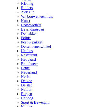
Kleding
Ridders
Ziek zijn
Wij bouwen een huis
Kunst
Holbewoners
Bevrijdingsdag
De bakker
Politie
Post & pakket
De schoenenwinkel
Het bos
Restaurant
Het paard
Brandweer
Lente
Nederland
Herfst
De koe
De stad
Natuur
Bergen
Het oog
Sport & Beweging
Kapper