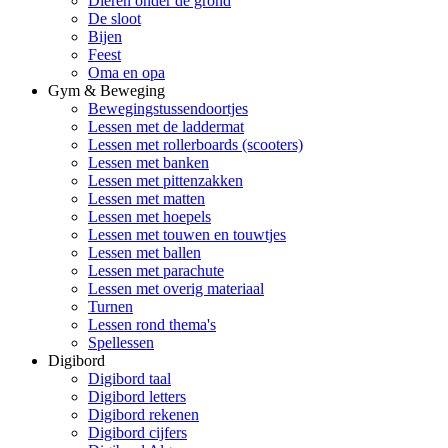
Dieren onder de grond
De sloot
Bijen
Feest
Oma en opa
Gym & Beweging
Bewegingstussendoortjes
Lessen met de laddermat
Lessen met rollerboards (scooters)
Lessen met banken
Lessen met pittenzakken
Lessen met matten
Lessen met hoepels
Lessen met touwen en touwtjes
Lessen met ballen
Lessen met parachute
Lessen met overig materiaal
Turnen
Lessen rond thema's
Spellessen
Digibord
Digibord taal
Digibord letters
Digibord rekenen
Digibord cijfers