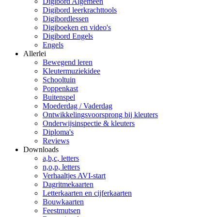
Digibord Algemeen
Digibord leerkrachttools
Digibordlessen
Digiboeken en video's
Digibord Engels
Engels
Allerlei
Bewegend leren
Kleutermuziekidee
Schooltuin
Poppenkast
Buitenspel
Moederdag / Vaderdag
Ontwikkelingsvoorsprong bij kleuters
Onderwijsinspectie & kleuters
Diploma's
Reviews
Downloads
a,b,c, letters
n,o,p, letters
Verhaaltjes AVI-start
Dagritmekaarten
Letterkaarten en cijferkaarten
Bouwkaarten
Feestmutsen