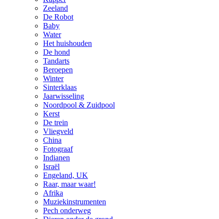
Zeeland
De Robot
Baby
Water
Het huishouden
De hond
Tandarts
Beroepen
Winter
Sinterklaas
Jaarwisseling
Noordpool & Zuidpool
Kerst
De trein
Vliegveld
China
Fotograaf
Indianen
Israël
Engeland, UK
Raar, maar waar!
Afrika
Muziekinstrumenten
Pech onderweg