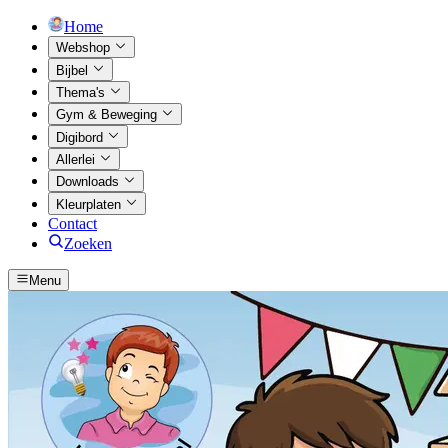
Home
Webshop
Bijbel
Thema's
Gym & Beweging
Digibord
Allerlei
Downloads
Kleurplaten
Contact
Zoeken
Menu