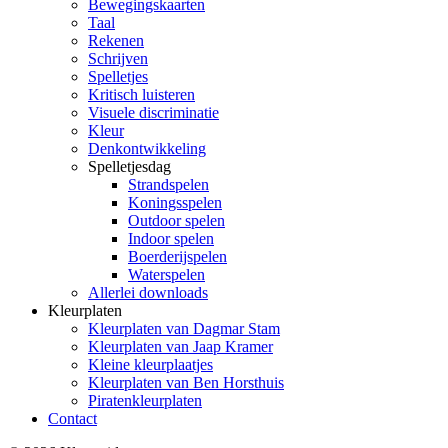
Bewegingskaarten
Taal
Rekenen
Schrijven
Spelletjes
Kritisch luisteren
Visuele discriminatie
Kleur
Denkontwikkeling
Spelletjesdag
Strandspelen
Koningsspelen
Outdoor spelen
Indoor spelen
Boerderijspelen
Waterspelen
Allerlei downloads
Kleurplaten
Kleurplaten van Dagmar Stam
Kleurplaten van Jaap Kramer
Kleine kleurplaatjes
Kleurplaten van Ben Horsthuis
Piratenkleurplaten
Contact