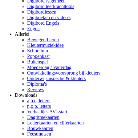
Digibord Algemeen
Digibord leerkrachttools
Digibordlessen
Digiboeken en video's
Digibord Engels
Engels
Allerlei
Bewegend leren
Kleutermuziekidee
Schooltuin
Poppenkast
Buitenspel
Moederdag / Vaderdag
Ontwikkelingsvoorsprong bij kleuters
Onderwijsinspectie & kleuters
Diploma's
Reviews
Downloads
a,b,c, letters
n,o,p, letters
Verhaaltjes AVI-start
Dagritmekaarten
Letterkaarten en cijferkaarten
Bouwkaarten
Feestmutsen