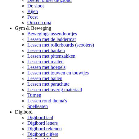
Dieren onder de grond
De sloot
Bijen
Feest
Oma en opa
Gym & Beweging
Bewegingstussendoortjes
Lessen met de laddermat
Lessen met rollerboards (scooters)
Lessen met banken
Lessen met pittenzakken
Lessen met matten
Lessen met hoepels
Lessen met touwen en touwtjes
Lessen met ballen
Lessen met parachute
Lessen met overig materiaal
Turnen
Lessen rond thema's
Spellessen
Digibord
Digibord taal
Digibord letters
Digibord rekenen
Digibord cijfers