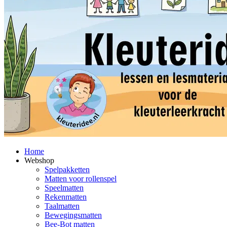
Home
Webshop
Spelpakketten
Matten voor rollenspel
Speelmatten
Rekenmatten
Taalmatten
Bewegingsmatten
Bee-Bot matten