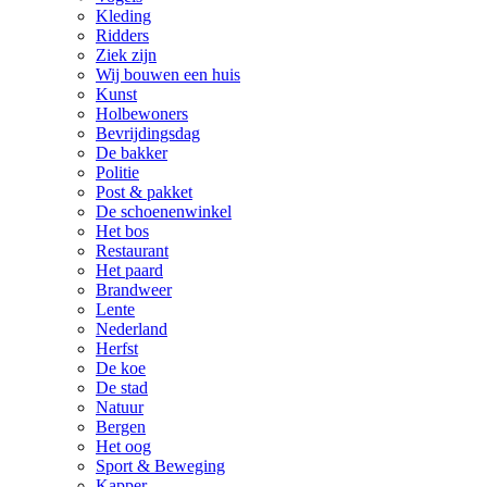
Kleding
Ridders
Ziek zijn
Wij bouwen een huis
Kunst
Holbewoners
Bevrijdingsdag
De bakker
Politie
Post & pakket
De schoenenwinkel
Het bos
Restaurant
Het paard
Brandweer
Lente
Nederland
Herfst
De koe
De stad
Natuur
Bergen
Het oog
Sport & Beweging
Kapper