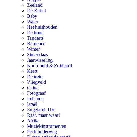
Zeeland
De Robot
Baby
Water
Het huishouden
De hond
Tandarts
Beroepen
Winter
Sinterklaas
Jaarwisseling
Noordpool & Zuidpool
Kerst
De trein
Vliegveld
China
Fotograaf
Indianen
Israël
Engeland, UK
Raar, maar waar!
Afrika
Muziekinstrumenten
Pech onderweg