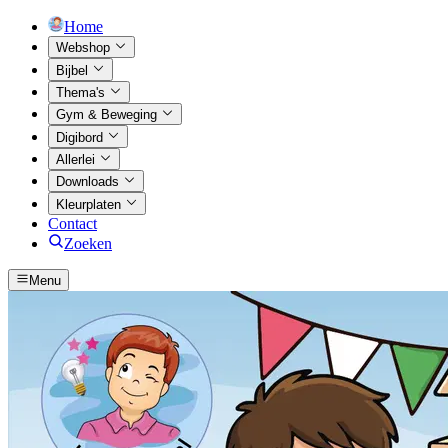
Home
Webshop
Bijbel
Thema's
Gym & Beweging
Digibord
Allerlei
Downloads
Kleurplaten
Contact
Zoeken
Menu