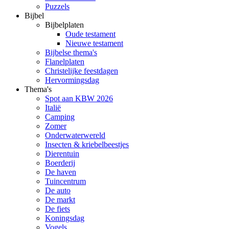
Puzzels
Bijbel
Bijbelplaten
Oude testament
Nieuwe testament
Bijbelse thema's
Flanelplaten
Christelijke feestdagen
Hervormingsdag
Thema's
Spot aan KBW 2026
Italië
Camping
Zomer
Onderwaterwereld
Insecten & kriebelbeestjes
Dierentuin
Boerderij
De haven
Tuincentrum
De auto
De markt
De fiets
Koningsdag
Vogels